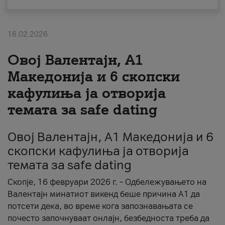
За нас
16.02.2026
#ПодобарОнлајн
Овој Валентајн, A1
Македонија и 6 скопски
кафулиња ја отворија
темата за safe dating
Овој Валентајн, A1 Македонија и 6
скопски кафулиња ја отворија
темата за safe dating
Скопје, 16 февруари 2026 г. – Одбележувањето на
Валентајн минатиот викенд беше причина А1 да
потсети дека, во време кога запознавањата се
почесто започнуваат онлајн, безбедноста треба да