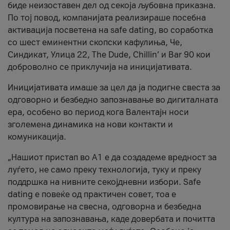
биде неизоставен дел од секоја љубовна приказна.
По тој повод, компанијата реализираше посебна
активација посветена на safe dating, во соработка
со шест еминентни скопски кафулиња, Че,
Синдикат, Улица 22, The Dude, Chillin’ и Bar 90 кои
доброволно се приклучија на иницијативата.
Иницијативата имаше за цел да ја подигне свеста за
одговорно и безбедно запознавање во дигиталната
ера, особено во период кога Валентајн носи
зголемена динамика на нови контакти и
комуникација.
„Нашиот пристап во А1 е да создадеме вредност за
луѓето, не само преку технологија, туку и преку
поддршка на нивните секојдневни избори. Safe
dating е повеќе од практичен совет, тоа е
промовирање на свесна, одговорна и безбедна
култура на запознавања, каде довербата и почитта