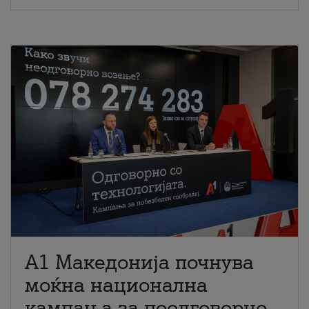
A1 Македонија почнува
моќна национална
кампања за поодговорно