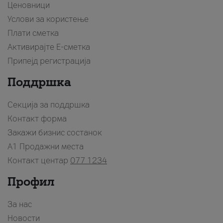
Ценовници
Услови за користење
Плати сметка
Активирајте Е-сметка
Припејд регистрација
Поддршка
Секција за поддршка
Контакт форма
Закажи бизнис состанок
A1 Продажни места
Контакт центар
077 1234
Профил
За нас
Новости