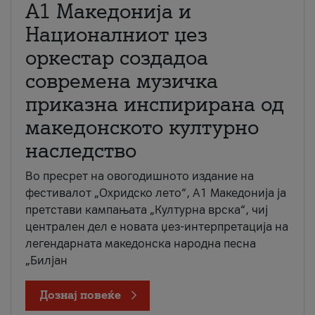
А1 Македонија и
Националниот џез
оркестар создадоа
современа музичка
приказна инспирирана од
македонското културно
наследство
Во пресрет на овогодишното издание на
фестивалот „Охридско лето“, А1 Македонија ја
претстави кампањата „Културна врска“, чиј
централен дел е новата џез-интерпретација на
легендарната македонска народна песна
„Билјан
Дознај повеќе