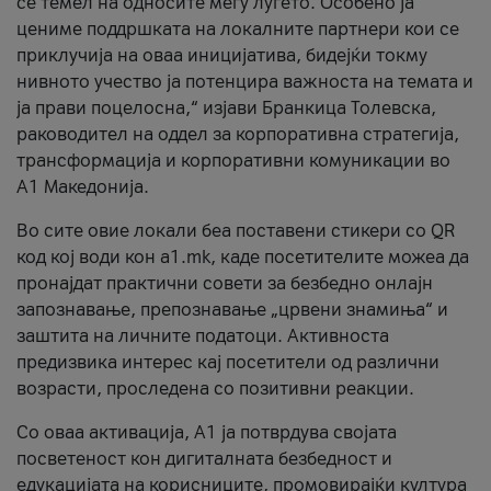
се темел на односите меѓу луѓето. Особено ја
цениме поддршката на локалните партнери кои се
приклучија на оваа иницијатива, бидејќи токму
нивното учество ја потенцира важноста на темата и
ја прави поцелосна,“ изјави Бранкица Толевска,
раководител на оддел за корпоративна стратегија,
трансформација и корпоративни комуникации во
А1 Македонија.
Во сите овие локали беа поставени стикери со QR
код кој води кон a1.mk, каде посетителите можеа да
пронајдат практични совети за безбедно онлајн
запознавање, препознавање „црвени знамиња“ и
заштита на личните податоци. Активноста
предизвика интерес кај посетители од различни
возрасти, проследена со позитивни реакции.
Со оваа активација, А1 ја потврдува својата
посветеност кон дигиталната безбедност и
едукацијата на корисниците, промовирајќи култура