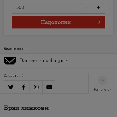
-
+
Надополни
Бидете во тек
Следете нè
На почеток
Брзи линкови