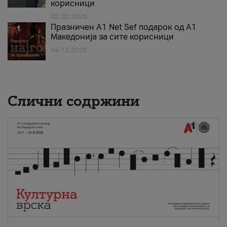
корисници
02.02.2026
Празничен A1 Net Sеf подарок од А1
Македонија за сите корисници
04.12.2025
Слични содржини