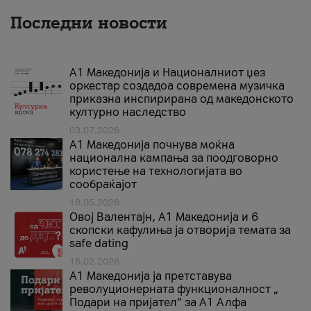
Последни новости
А1 Македонија и Националниот џез
оркестар создадоа современа музичка
приказна инспирирана од македонското
културно наследство
03.07.2026
A1 Македонија почнува моќна
национална кампања за поодговорно
користење на технологијата во
сообраќајот
18.05.2026
Овој Валентајн, A1 Македонија и 6
скопски кафулиња ја отворија темата за
safe dating
16.02.2026
А1 Македонија ја претставува
револуционерната функционалност „
Подари на пријател“ за А1 Алфа