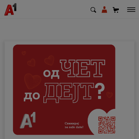
МК
EN
SQ
Приватни
Деловни
Поддршка
Надополни кредит
Плати сметка