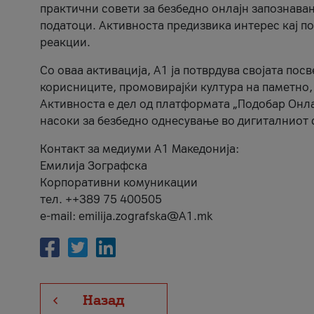
практични совети за безбедно онлајн запознава
податоци. Активноста предизвика интерес кај п
реакции.
Со оваа активација, А1 ја потврдува својата пос
корисниците, промовирајќи култура на паметно,
Активноста е дел од платформата „Подобар Онла
насоки за безбедно однесување во дигиталниот 
Контакт за медиуми А1 Македонија:
Емилија Зографска
Корпоративни комуникации
тел. ++389 75 400505
e-mail: emilija.zografska@A1.mk
Назад