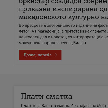
оркестар создадоа совре
приказна инспирирана од
македонското културно н
Во пресрет на овогодишното издание на фест
лето“, А1 Македонија ја претстави кампањата 
централен дел е новата џез-интерпретација н
македонска народна песна „Билјан
Дознај повеќе
Плати сметка
Платете ја Вашата сметка без најава на Мојот