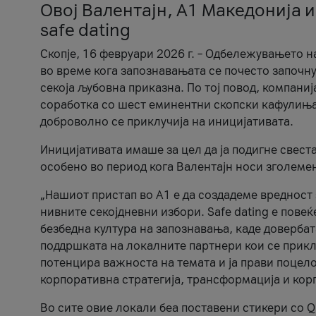
Овој Валентајн, A1 Македонија и
safe dating
Скопје, 16 февруари 2026 г. – Одбележувањето н
во време кога запознавањата се почесто започну
секоја љубовна приказна. По тој повод, компаниј
соработка со шест еминентни скопски кафулиња, Ч
доброволно се приклучија на иницијативата.
Иницијативата имаше за цел да ја подигне свест
особено во период кога Валентајн носи зголеме
„Нашиот пристап во А1 е да создадеме вредност з
нивните секојдневни избори. Safe dating е пове
безбедна култура на запознавања, каде довербат
поддршката на локалните партнери кои се приклу
потенцира важноста на темата и ја прави поцело
корпоративна стратегија, трансформација и кор
Во сите овие локали беа поставени стикери со Q