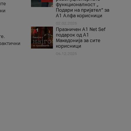
ите
функционалност „
Подари на пријател“ за
вни
А1 Алфа корисници
02.02.2026
Празничен A1 Net Sеf
подарок од А1
е.
Македонија за сите
практични
корисници
04.12.2025