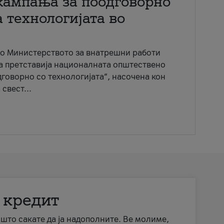
кампања за поодговорно
 технологијата во
со Министерството за внатрешни работи
ја претставија националната општествено
говорно со технологијата“, насочена кон
свест...
 кредит
а што сакате да ја надополните. Ве молиме,