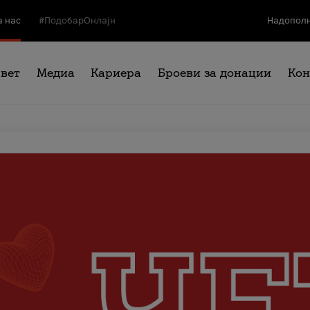
а нас
#ПодобарОнлајн
Надополн
свет
Медиа
Кариера
Броеви за донации
Кон