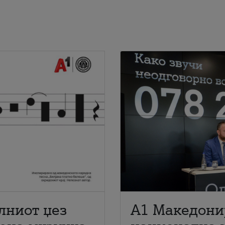
лниот џез
A1 Македони