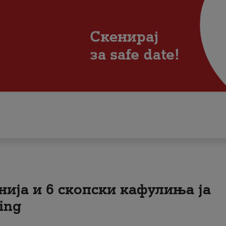
нија и 6 скопски кафулиња ја
ing