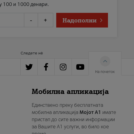
у 100 и 1000 денари.
-
+
Надополни
Следете нè
На почеток
Мобилна апликација
Единствено преку бесплатната
мобилна апликација
Мојот A1
имате
пристап до сите важни информации
за Вашите A1 услуги, во било кое
време.