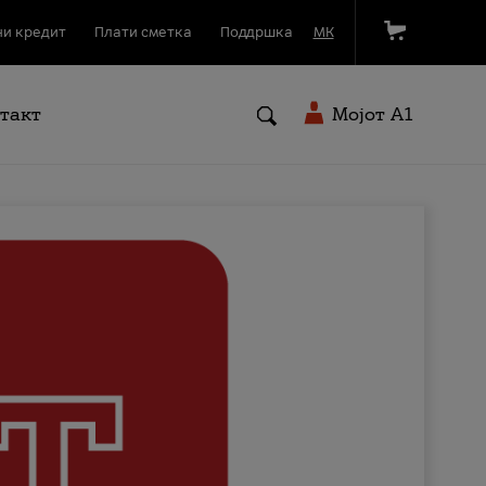
и кредит
Плати сметка
Поддршка
МК
такт
Мојот A1