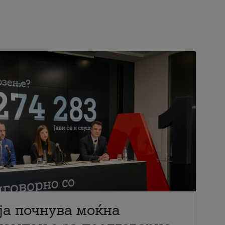
ја почнува моќна