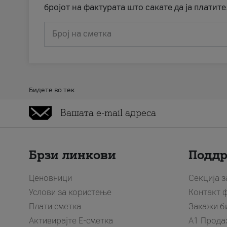
бројот на фактурата што сакате да ја платите
Број на сметка
Бидете во тек
Брзи линкови
Подд
Ценовници
Секција 
Услови за користење
Контакт 
Плати сметка
Закажи б
Активирајте Е-сметка
A1 Прода