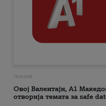
16.02.2026
Овој Валентајн, A1 Македо
отворија темата за safe dat