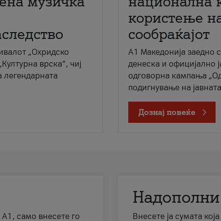
мена музичка
национална 
користење на
аследство
сообраќајот
ивалот „Охридско
A1 Македонија заедно 
„Културна врска“, чиј
денеска и официјално 
а легендарната
одговорна кампања „Од
подигнување на јавната 
Дознај повеќе
Надополни
 А1, само внесете го
Внесете ја сумата кој