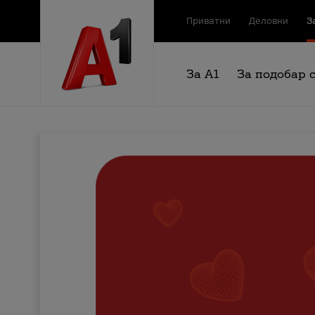
Приватни
Деловни
З
За А1
За подобар 