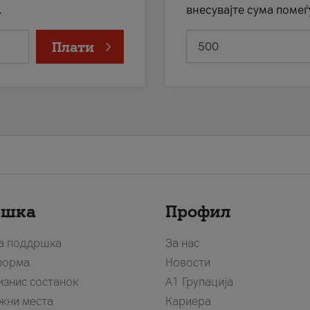
.
внесувајте сума помеѓ
Плати
ршка
Профил
за поддршка
За нас
форма
Новости
изнис состанок
А1 Групација
жни места
Кариера