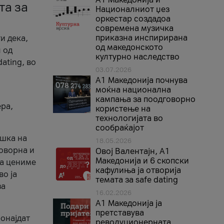
та за
Националниот џез
оркестар создадоа
современа музичка
приказна инспирирана
и дека,
од македонското
 од
културно наследство
ating, во
03.07.2026
A1 Македонија почнува
моќна национална
кампања за поодговорно
ера,
користење на
технологијата во
сообраќајот
ршка на
18.05.2026
говорна и
Овој Валентајн, A1
Македонија и 6 скопски
ја цениме
кафулиња ја отворија
во ја
темата за safe dating
за
16.02.2026
А1 Македонија ја
претставува
ронајдат
револуционерната