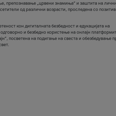
ње, препознавање „црвени знамиња“ и заштита на личн
осетители од различни возрасти, проследена со позити
ветеност кон дигиталната безбедност и едукацијата на
 одговорно и безбедно користење на онлајн платформит
јн“, посветена на подигање на свеста и обезбедување 
свет.