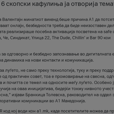
 6 скопски кафулиња ја отворија тема
а Валентајн минатиот викенд беше причина А1 да потсет
ваат онлајн, безбедноста треба да биде неизоставен дел
ата реализираше посебна активација посветена на safe d
е, Синдикат, Улица 22, The Dude, Chillin’ и Bar 90 кои
а за одговорно и безбедно запознавање во дигиталната 
на динамика на нови контакти и комуникација.
а луѓето, не само преку технологија, туку и преку подд
ќе од практичен совет, тоа е промовирање на свесна, од
а и почитта се темел на односите меѓу луѓето. Особено 
чија на оваа иницијатива, бидејќи токму нивното учест
сна,“ изјави Бранкица Толевска, раководител на оддел 
поративни комуникации во А1 Македонија.
R код кој води кон a1.mk, каде посетителите можеа да п