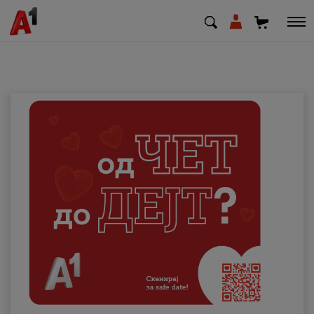
МК
EN
SQ
Приватни
Деловни
Поддршка
Надополни кредит
Плати сметка