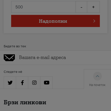
-
+
Надополни
Бидете во тек
Следете нè
На почеток
Брзи линкови