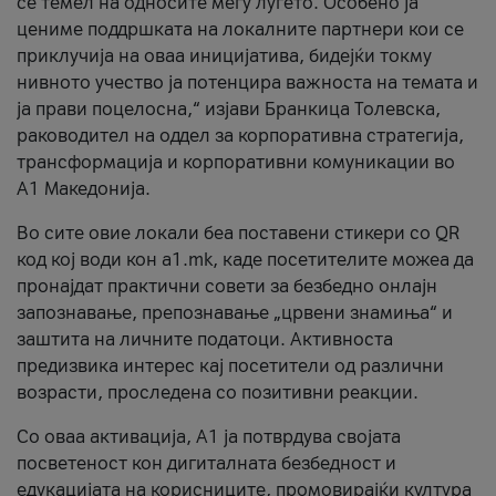
се темел на односите меѓу луѓето. Особено ја
цениме поддршката на локалните партнери кои се
приклучија на оваа иницијатива, бидејќи токму
нивното учество ја потенцира важноста на темата и
ја прави поцелосна,“ изјави Бранкица Толевска,
раководител на оддел за корпоративна стратегија,
трансформација и корпоративни комуникации во
А1 Македонија.
Во сите овие локали беа поставени стикери со QR
код кој води кон a1.mk, каде посетителите можеа да
пронајдат практични совети за безбедно онлајн
запознавање, препознавање „црвени знамиња“ и
заштита на личните податоци. Активноста
предизвика интерес кај посетители од различни
возрасти, проследена со позитивни реакции.
Со оваа активација, А1 ја потврдува својата
посветеност кон дигиталната безбедност и
едукацијата на корисниците, промовирајќи култура