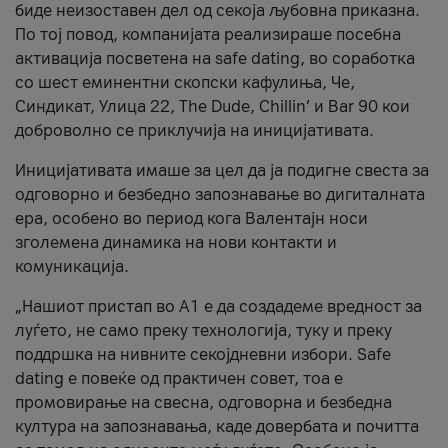
биде неизоставен дел од секоја љубовна приказна.
По тој повод, компанијата реализираше посебна
активација посветена на safe dating, во соработка
со шест еминентни скопски кафулиња, Че,
Синдикат, Улица 22, The Dude, Chillin’ и Bar 90 кои
доброволно се приклучија на иницијативата.
Иницијативата имаше за цел да ја подигне свеста за
одговорно и безбедно запознавање во дигиталната
ера, особено во период кога Валентајн носи
зголемена динамика на нови контакти и
комуникација.
„Нашиот пристап во А1 е да создадеме вредност за
луѓето, не само преку технологија, туку и преку
поддршка на нивните секојдневни избори. Safe
dating е повеќе од практичен совет, тоа е
промовирање на свесна, одговорна и безбедна
култура на запознавања, каде довербата и почитта