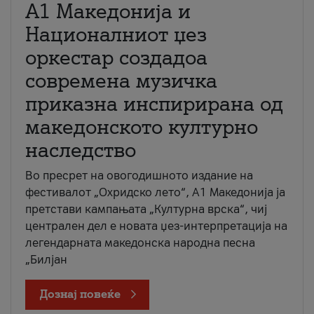
А1 Македонија и
Националниот џез
оркестар создадоа
современа музичка
приказна инспирирана од
македонското културно
наследство
Во пресрет на овогодишното издание на
фестивалот „Охридско лето“, А1 Македонија ја
претстави кампањата „Културна врска“, чиј
централен дел е новата џез-интерпретација на
легендарната македонска народна песна
„Билјан
Дознај повеќе