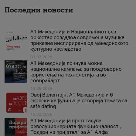
Последни новости
А1 Македонија и Националниот џез
оркестар создадоа современа музичка
приказна инспирирана од македонското
културно наследство
03.07.2026
A1 Македонија почнува моќна
национална кампања за поодговорно
користење на технологијата во
сообраќајот
18.05.2026
Овој Валентајн, A1 Македонија и 6
скопски кафулиња ја отворија темата за
safe dating
16.02.2026
А1 Македонија ја претставува
револуционерната функционалност „
Подари на пријател“ за А1 Алфа