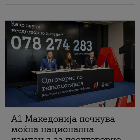
A1 Македонија почнува
моќна национална
кампања за поодговорно