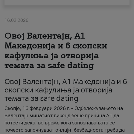
За нас
16.02.2026
#ПодобарОнлајн
Овој Валентајн, A1
Македонија и 6 скопски
кафулиња ја отворија
темата за safe dating
Овој Валентајн, A1 Македонија и 6
скопски кафулиња ја отворија
темата за safe dating
Скопје, 16 февруари 2026 г. – Одбележувањето на
Валентајн минатиот викенд беше причина А1 да
потсети дека, во време кога запознавањата се
почесто започнуваат онлајн, безбедноста треба да