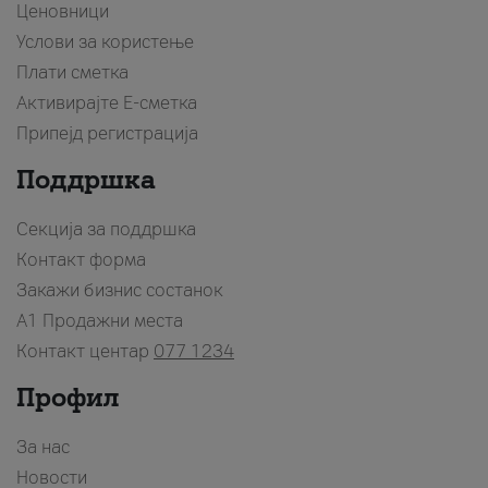
Ценовници
Услови за користење
Плати сметка
Активирајте Е-сметка
Припејд регистрација
Поддршка
Секција за поддршка
Контакт форма
Закажи бизнис состанок
A1 Продажни места
Контакт центар
077 1234
Профил
За нас
Новости