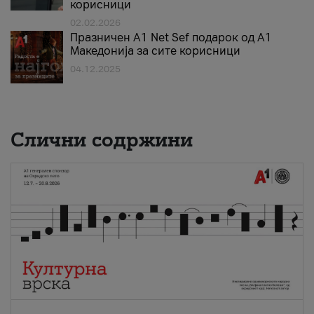
корисници
02.02.2026
Празничен A1 Net Sеf подарок од А1
Македонија за сите корисници
04.12.2025
Слични содржини