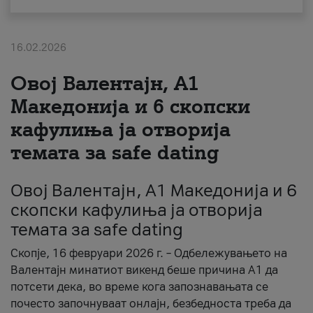
За нас
16.02.2026
#ПодобарОнлајн
Овој Валентајн, A1
Македонија и 6 скопски
кафулиња ја отворија
темата за safe dating
Овој Валентајн, A1 Македонија и 6
скопски кафулиња ја отворија
темата за safe dating
Скопје, 16 февруари 2026 г. – Одбележувањето на
Валентајн минатиот викенд беше причина А1 да
потсети дека, во време кога запознавањата се
почесто започнуваат онлајн, безбедноста треба да