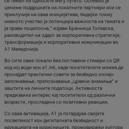
се темел на односите меѓу луѓето. Особено ја
цениме поддршката на локалните партнери кои се
приклучија на оваа иницијатива, бидејќи токму
нивното учество ја потенцира важноста на темата и
ја прави поцелосна,“ изјави Бранкица Толевска,
раководител на оддел за корпоративна стратегија,
трансформација и корпоративни комуникации во
А1 Македонија.
Во сите овие локали беа поставени стикери со QR
код кој води кон a1.mk, каде посетителите можеа да
пронајдат практични совети за безбедно онлајн
запознавање, препознавање „црвени знамиња“ и
заштита на личните податоци. Активноста
предизвика интерес кај посетители од различни
возрасти, проследена со позитивни реакции.
Со оваа активација, А1 ја потврдува својата
посветеност кон дигиталната безбедност и
едукацијата на корисниците, промовирајќи култура