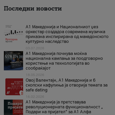
Последни новости
А1 Македонија и Националниот џез
оркестар создадоа современа музичка
приказна инспирирана од македонското
културно наследство
03.07.2026
A1 Македонија почнува моќна
национална кампања за поодговорно
користење на технологијата во
сообраќајот
18.05.2026
Овој Валентајн, A1 Македонија и 6
скопски кафулиња ја отворија темата за
safe dating
16.02.2026
А1 Македонија ја претставува
револуционерната функционалност „
Подари на пријател“ за А1 Алфа