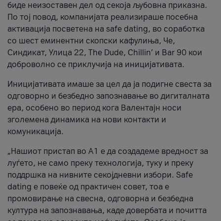
биде неизоставен дел од секоја љубовна приказна.
По тој повод, компанијата реализираше посебна
активација посветена на safe dating, во соработка
со шест еминентни скопски кафулиња, Че,
Синдикат, Улица 22, The Dude, Chillin’ и Bar 90 кои
доброволно се приклучија на иницијативата.
Иницијативата имаше за цел да ја подигне свеста за
одговорно и безбедно запознавање во дигиталната
ера, особено во период кога Валентајн носи
зголемена динамика на нови контакти и
комуникација.
„Нашиот пристап во А1 е да создадеме вредност за
луѓето, не само преку технологија, туку и преку
поддршка на нивните секојдневни избори. Safe
dating е повеќе од практичен совет, тоа е
промовирање на свесна, одговорна и безбедна
култура на запознавања, каде довербата и почитта