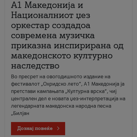
А1 Македонија и
Националниот џез
оркестар создадоа
современа музичка
приказна инспирирана од
македонското културно
наследство
Во пресрет на овогодишното издание на
фестивалот „Охридско лето“, А1 Македонија ја
претстави кампањата „Културна врска“, чиј
централен дел е новата џез-интерпретација на
легендарната македонска народна песна
„Билјан
Дознај повеќе