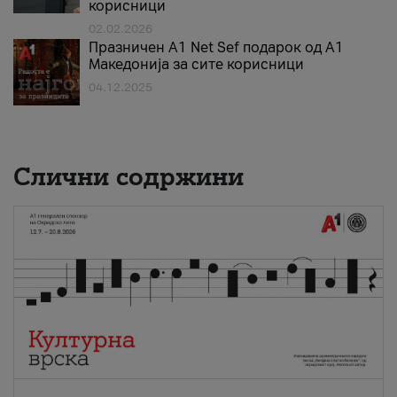
корисници
02.02.2026
Празничен A1 Net Sеf подарок од А1
Македонија за сите корисници
04.12.2025
Слични содржини