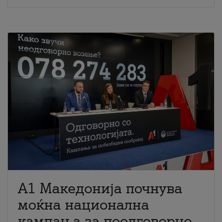
A1 Македонија почнува
моќна национална
кампања за поодговорно