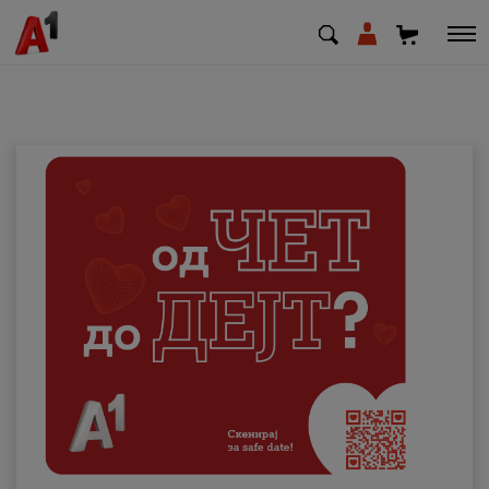
МК
EN
SQ
Приватни
Деловни
Поддршка
Надополни кредит
Плати сметка