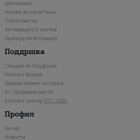
Ценовници
Услови за користење
Плати сметка
Активирајте Е-сметка
Припејд регистрација
Поддршка
Секција за поддршка
Контакт форма
Закажи бизнис состанок
A1 Продажни места
Контакт центар
077 1234
Профил
За нас
Новости