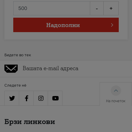
-
+
Надополни
Бидете во тек
Следете нè
На почеток
Брзи линкови