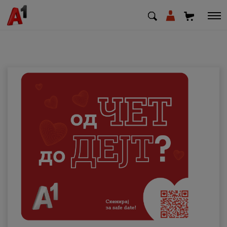
МК
EN
SQ
Приватни
Деловни
Поддршка
Надополни кредит
Плати сметка