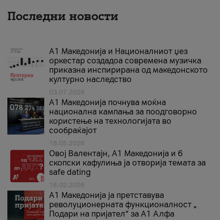
Последни новости
А1 Македонија и Националниот џез
оркестар создадоа современа музичка
приказна инспирирана од македонското
културно наследство
03.07.2026
A1 Македонија почнува моќна
национална кампања за поодговорно
користење на технологијата во
сообраќајот
18.05.2026
Овој Валентајн, A1 Македонија и 6
скопски кафулиња ја отворија темата за
safe dating
16.02.2026
А1 Македонија ја претставува
револуционерната функционалност „
Подари на пријател“ за А1 Алфа