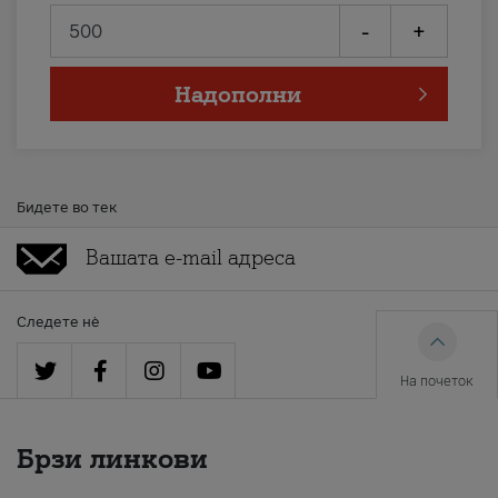
-
+
Надополни
Бидете во тек
Следете нè
На почеток
Брзи линкови