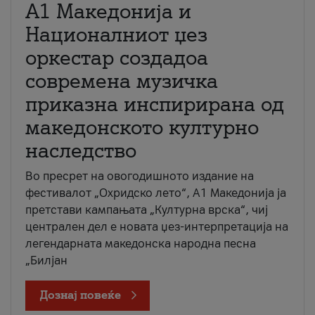
А1 Македонија и
Националниот џез
оркестар создадоа
современа музичка
приказна инспирирана од
македонското културно
наследство
Во пресрет на овогодишното издание на
фестивалот „Охридско лето“, А1 Македонија ја
претстави кампањата „Културна врска“, чиј
централен дел е новата џез-интерпретација на
легендарната македонска народна песна
„Билјан
Дознај повеќе