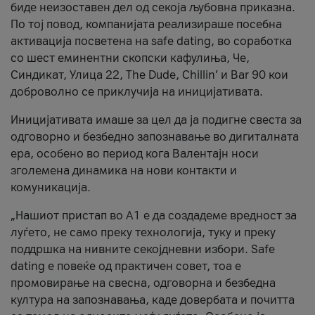
биде неизоставен дел од секоја љубовна приказна.
По тој повод, компанијата реализираше посебна
активација посветена на safe dating, во соработка
со шест еминентни скопски кафулиња, Че,
Синдикат, Улица 22, The Dude, Chillin’ и Bar 90 кои
доброволно се приклучија на иницијативата.
Иницијативата имаше за цел да ја подигне свеста за
одговорно и безбедно запознавање во дигиталната
ера, особено во период кога Валентајн носи
зголемена динамика на нови контакти и
комуникација.
„Нашиот пристап во А1 е да создадеме вредност за
луѓето, не само преку технологија, туку и преку
поддршка на нивните секојдневни избори. Safe
dating е повеќе од практичен совет, тоа е
промовирање на свесна, одговорна и безбедна
култура на запознавања, каде довербата и почитта