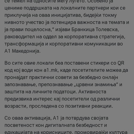
се темел на односите меѓу луѓето. Особено ја
цениме поддршката на локалните партнери кои се
приклучија на оваа иницијатива, бидејќи токму
нивното учество ја потенцира важноста на темата и
ја прави поцелосна,“ изјави Бранкица Толевска,
раководител на оддел за корпоративна стратегија,
трансформација и корпоративни комуникации во
А1 Македонија.
Во сите овие локали беа поставени стикери со QR
код кој води кон a1.mk, каде посетителите можеа да
пронајдат практични совети за безбедно онлајн
запознавање, препознавање „црвени знамиња“ и
заштита на личните податоци. Активноста
предизвика интерес кај посетители од различни
возрасти, проследена со позитивни реакции.
Со оваа активација, А1 ја потврдува својата
посветеност кон дигиталната безбедност и
едукацијата на корисниците, промовирајќи култура