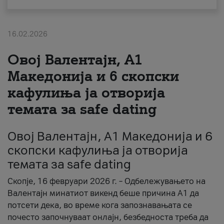
За нас
16.02.2026
#ПодобарОнлајн
Овој Валентајн, A1
Македонија и 6 скопски
кафулиња ја отворија
темата за safe dating
Овој Валентајн, A1 Македонија и 6
скопски кафулиња ја отворија
темата за safe dating
Скопје, 16 февруари 2026 г. – Одбележувањето на
Валентајн минатиот викенд беше причина А1 да
потсети дека, во време кога запознавањата се
почесто започнуваат онлајн, безбедноста треба да