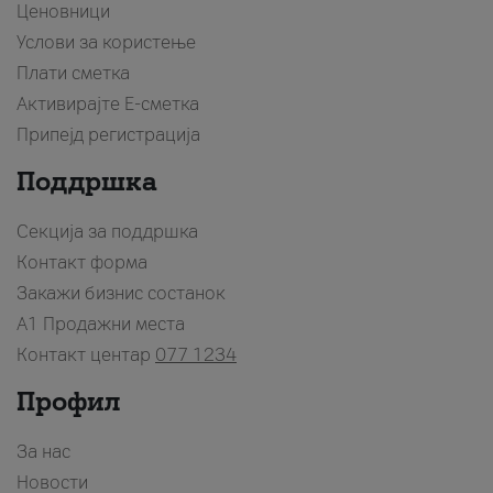
Ценовници
Услови за користење
Плати сметка
Активирајте Е-сметка
Припејд регистрација
Поддршка
Секција за поддршка
Контакт форма
Закажи бизнис состанок
A1 Продажни места
Контакт центар
077 1234
Профил
За нас
Новости