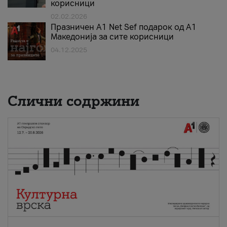
корисници
02.02.2026
Празничен A1 Net Sеf подарок од А1
Македонија за сите корисници
04.12.2025
Слични содржини