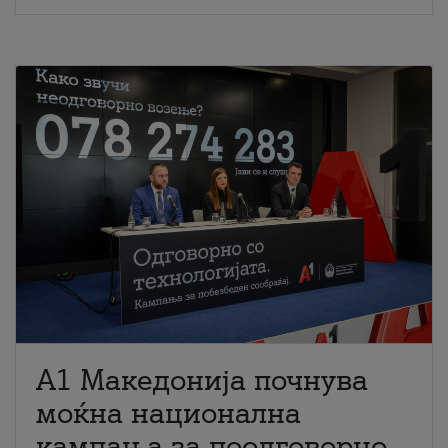
A1 Македонија почнува
моќна национална
кампања за поодговорно