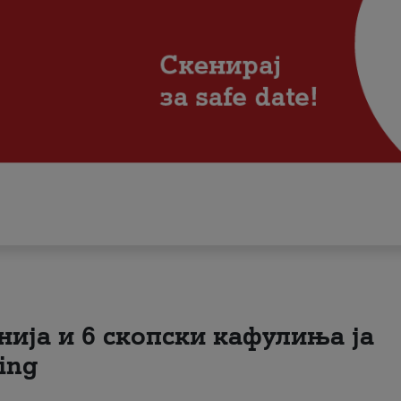
нија и 6 скопски кафулиња ја
ing