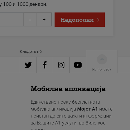
у 100 и 1000 денари.
-
+
Надополни
Следете нè
На почеток
Мобилна апликација
Единствено преку бесплатната
мобилна апликација
Мојот A1
имате
пристап до сите важни информации
за Вашите A1 услуги, во било кое
време.