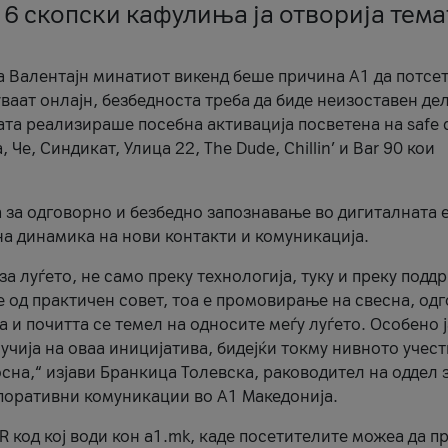
 6 скопски кафулиња ја отворија тема
а Валентајн минатиот викенд беше причина А1 да потсет
ваат онлајн, безбедноста треба да биде неизоставен дел
ата реализираше посебна активација посветена на safe d
е, Синдикат, Улица 22, The Dude, Chillin’ и Bar 90 кои
а за одговорно и безбедно запознавање во дигиталната 
на динамика на нови контакти и комуникација.
а луѓето, не само преку технологија, туку и преку подд
ќе од практичен совет, тоа е промовирање на свесна, од
а и почитта се темел на односите меѓу луѓето. Особено 
чија на оваа иницијатива, бидејќи токму нивното учест
сна,“ изјави Бранкица Толевска, раководител на оддел 
поративни комуникации во А1 Македонија.
R код кој води кон a1.mk, каде посетителите можеа да п