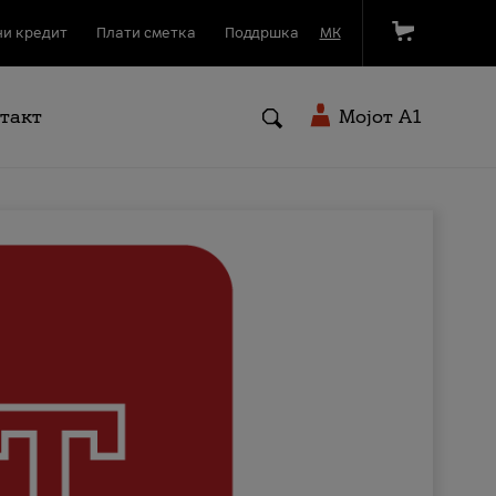
и кредит
Плати сметка
Поддршка
МК
такт
Мојот A1