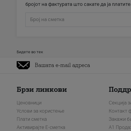
бројот на фактурата што сакате да ја платите
Број на сметка
Бидете во тек
Брзи линкови
Подд
Ценовници
Секција 
Услови за користење
Контакт 
Плати сметка
Закажи б
Активирајте Е-сметка
A1 Прода