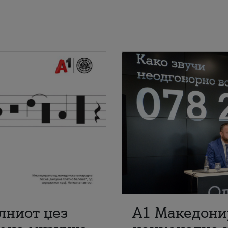
лниот џез
A1 Македони