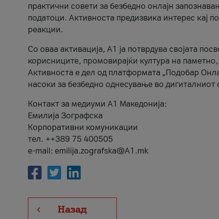
практични совети за безбедно онлајн запознава
податоци. Активноста предизвика интерес кај п
реакции.
Со оваа активација, А1 ја потврдува својата пос
корисниците, промовирајќи култура на паметно,
Активноста е дел од платформата „Подобар Онла
насоки за безбедно однесување во дигиталниот 
Контакт за медиуми А1 Македонија:
Емилија Зографска
Корпоративни комуникации
тел. ++389 75 400505
e-mail: emilija.zografska@A1.mk
Назад