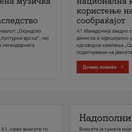
мена музичка
национална 
користење на
аследство
сообраќајот
ивалот „Охридско
A1 Македонија заедно 
„Културна врска“, чиј
денеска и официјално 
а легендарната
одговорна кампања „Од
подигнување на јавната 
Дознај повеќе
Надополни
 А1, само внесете го
Внесете ја сумата кој