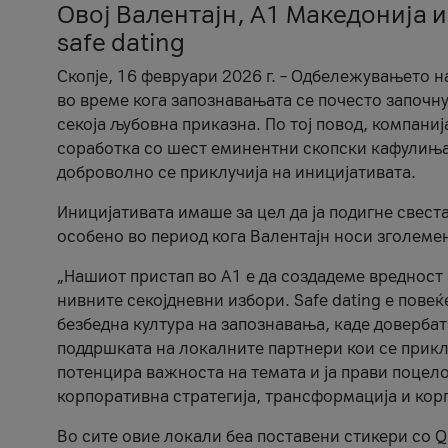
Овој Валентајн, A1 Македонија и
safe dating
Скопје, 16 февруари 2026 г. – Одбележувањето н
во време кога запознавањата се почесто започну
секоја љубовна приказна. По тој повод, компаниј
соработка со шест еминентни скопски кафулиња, Ч
доброволно се приклучија на иницијативата.
Иницијативата имаше за цел да ја подигне свест
особено во период кога Валентајн носи зголеме
„Нашиот пристап во А1 е да создадеме вредност з
нивните секојдневни избори. Safe dating е пове
безбедна култура на запознавања, каде довербат
поддршката на локалните партнери кои се приклу
потенцира важноста на темата и ја прави поцело
корпоративна стратегија, трансформација и кор
Во сите овие локали беа поставени стикери со Q