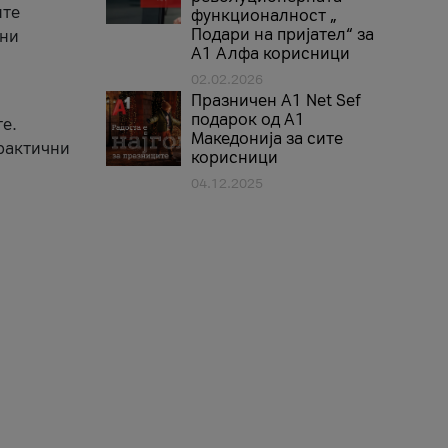
ите
функционалност „
Подари на пријател“ за
вни
А1 Алфа корисници
02.02.2026
Празничен A1 Net Sеf
подарок од А1
е.
Македонија за сите
практични
корисници
04.12.2025