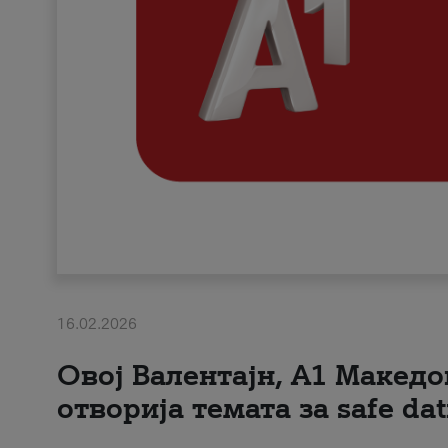
16.02.2026
Овој Валентајн, A1 Македо
отворија темата за safe dat