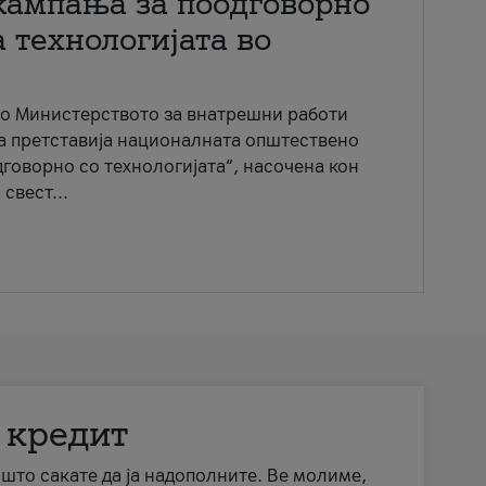
кампања за поодговорно
 технологијата во
со Министерството за внатрешни работи
ја претставија националната општествено
говорно со технологијата“, насочена кон
свест...
 кредит
а што сакате да ја надополните. Ве молиме,