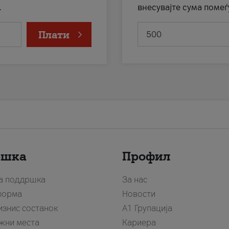
.
внесувајте сума помеѓ
Плати
ршка
Профил
за поддршка
За нас
форма
Новости
изнис состанок
А1 Групација
жни места
Кариера