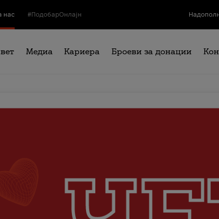
а нас
#ПодобарОнлајн
Надополн
свет
Медиа
Кариера
Броеви за донации
Кон