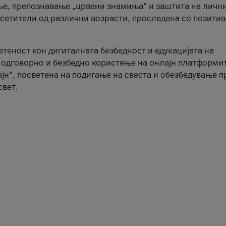
ње, препознавање „црвени знамиња“ и заштита на личн
осетители од различни возрасти, проследена со позити
ветеност кон дигиталната безбедност и едукацијата на
 одговорно и безбедно користење на онлајн платформит
јн“, посветена на подигање на свеста и обезбедување 
свет.