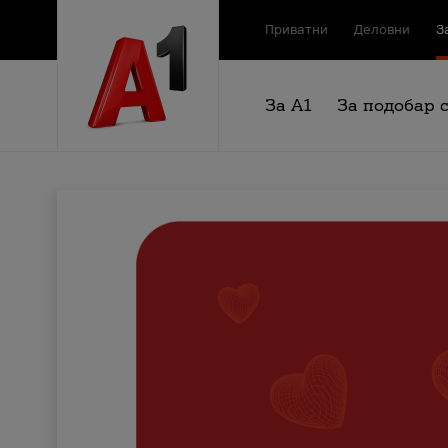
Приватни
Деловни
З
За А1
За подобар 