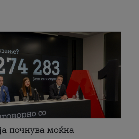
ја почнува моќна