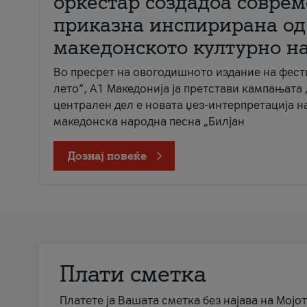
оркестар создадоа совре
приказна инспирирана од
македонското културно н
Во пресрет на овогодишното издание на фест
лето“, А1 Македонија ја претстави кампањата 
централен дел е новата џез-интерпретација н
македонска народна песна „Билјан
Дознај повеќе
Плати сметка
Платете ја Вашата сметка без најава на Мојот