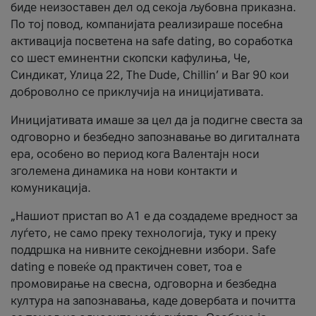
биде неизоставен дел од секоја љубовна приказна.
По тој повод, компанијата реализираше посебна
активација посветена на safe dating, во соработка
со шест еминентни скопски кафулиња, Че,
Синдикат, Улица 22, The Dude, Chillin’ и Bar 90 кои
доброволно се приклучија на иницијативата.
Иницијативата имаше за цел да ја подигне свеста за
одговорно и безбедно запознавање во дигиталната
ера, особено во период кога Валентајн носи
зголемена динамика на нови контакти и
комуникација.
„Нашиот пристап во А1 е да создадеме вредност за
луѓето, не само преку технологија, туку и преку
поддршка на нивните секојдневни избори. Safe
dating е повеќе од практичен совет, тоа е
промовирање на свесна, одговорна и безбедна
култура на запознавања, каде довербата и почитта