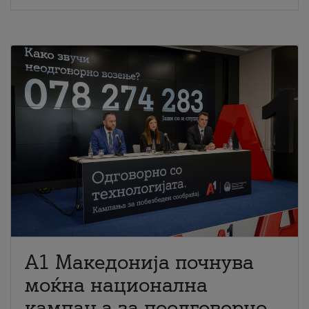
A1 Македонија почнува
моќна национална
кампања за поодговорно