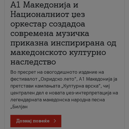
А1 Македонија и
Националниот џез
оркестар создадоа
современа музичка
приказна инспирирана од
македонското културно
наследство
Во пресрет на овогодишното издание на
фестивалот „Охридско лето“, А1 Македонија ја
претстави кампањата „Културна врска“, чиј
централен дел е новата џез-интерпретација на
легендарната македонска народна песна
„Билјан
Дознај повеќе