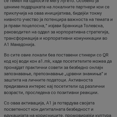
се темел на односите меѓу луѓето. Особено ја
цениме поддршката на локалните партнери кои се
приклучија на оваа иницијатива, бидејќи токму
нивното учество ја потенцира важноста на темата и
ја прави поцелосна,“ изјави Бранкица Толевска,
раководител на оддел за корпоративна стратегија,
трансформација и корпоративни комуникации во
А1 Македонија.
Во сите овие локали беа поставени стикери со QR
код кој води кон a1.mk, каде посетителите можеа да
пронајдат практични совети за безбедно онлајн
запознавање, препознавање „црвени знамиња“ и
заштита на личните податоци. Активноста
предизвика интерес кај посетители од различни
возрасти, проследена со позитивни реакции.
Со оваа активација, А1 ја потврдува својата
посветеност кон дигиталната безбедност и
едукацијата на корисниците, промовирајќи култура