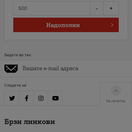
-
+
Надополни
Бидете во тек
Следете нè
На почеток
Брзи линкови