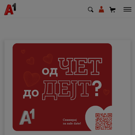
МК
EN
SQ
Приватни
Деловни
Поддршка
Надополни кредит
Плати сметка