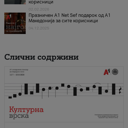
корисници
02.02.2026
Празничен A1 Net Sеf подарок од А1
Македонија за сите корисници
04.12.2025
Слични содржини