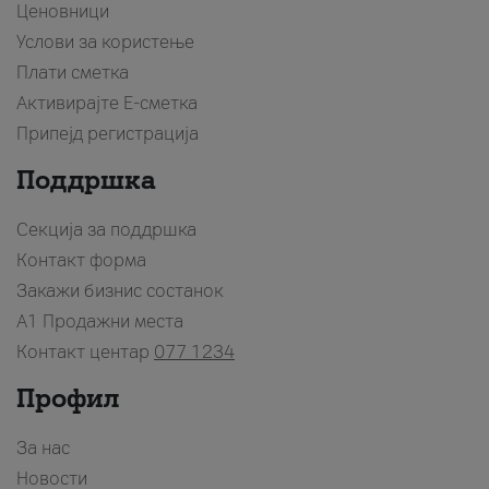
Ценовници
Услови за користење
Плати сметка
Активирајте Е-сметка
Припејд регистрација
Поддршка
Секција за поддршка
Контакт форма
Закажи бизнис состанок
A1 Продажни места
Контакт центар
077 1234
Профил
За нас
Новости