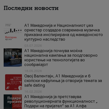
Последни новости
А1 Македонија и Националниот џез
оркестар создадоа современа музичка
приказна инспирирана од македонското
културно наследство
03.07.2026
A1 Македонија почнува моќна
национална кампања за поодговорно
користење на технологијата во
сообраќајот
18.05.2026
Овој Валентајн, A1 Македонија и 6
скопски кафулиња ја отворија темата за
safe dating
16.02.2026
А1 Македонија ја претставува
револуционерната функционалност „
Подари на пријател“ за А1 Алфа