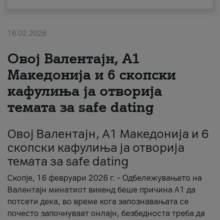
За нас
16.02.2026
#ПодобарОнлајн
Овој Валентајн, A1
Македонија и 6 скопски
кафулиња ја отворија
темата за safe dating
Овој Валентајн, A1 Македонија и 6
скопски кафулиња ја отворија
темата за safe dating
Скопје, 16 февруари 2026 г. – Одбележувањето на
Валентајн минатиот викенд беше причина А1 да
потсети дека, во време кога запознавањата се
почесто започнуваат онлајн, безбедноста треба да