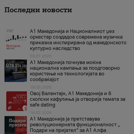
Последни новости
А1 Македонија и Националниот џез
оркестар создадоа современа музичка
приказна инспирирана од македонското
културно наследство
03.07.2026
A1 Македонија почнува моќна
национална кампања за поодговорно
користење на технологијата во
сообраќајот
18.05.2026
Овој Валентајн, A1 Македонија и 6
скопски кафулиња ја отворија темата за
safe dating
16.02.2026
А1 Македонија ја претставува
револуционерната функционалност „
Подари на пријател“ за А1 Алфа