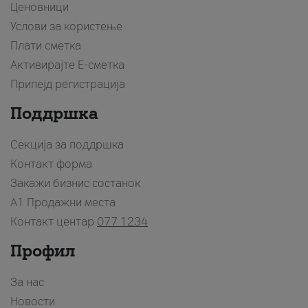
Ценовници
Услови за користење
Плати сметка
Активирајте Е-сметка
Припејд регистрација
Поддршка
Секција за поддршка
Контакт форма
Закажи бизнис состанок
A1 Продажни места
Контакт центар
077 1234
Профил
За нас
Новости