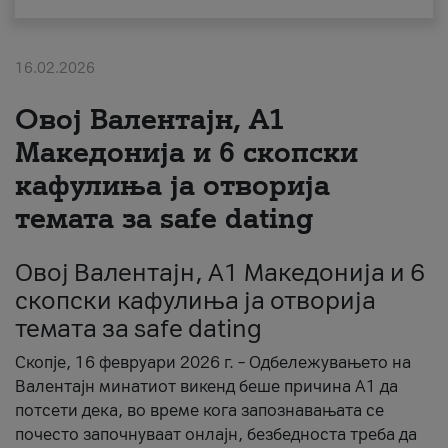
За нас
16.02.2026
#ПодобарОнлајн
Овој Валентајн, A1
Македонија и 6 скопски
кафулиња ја отворија
темата за safe dating
Овој Валентајн, A1 Македонија и 6
скопски кафулиња ја отворија
темата за safe dating
Скопје, 16 февруари 2026 г. – Одбележувањето на
Валентајн минатиот викенд беше причина А1 да
потсети дека, во време кога запознавањата се
почесто започнуваат онлајн, безбедноста треба да