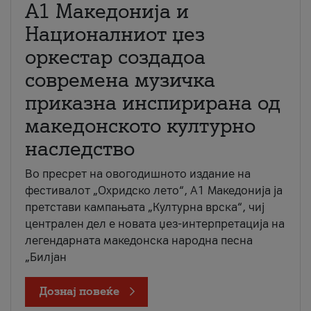
А1 Македонија и
Националниот џез
оркестар создадоа
современа музичка
приказна инспирирана од
македонското културно
наследство
Во пресрет на овогодишното издание на
фестивалот „Охридско лето“, А1 Македонија ја
претстави кампањата „Културна врска“, чиј
централен дел е новата џез-интерпретација на
легендарната македонска народна песна
„Билјан
Дознај повеќе