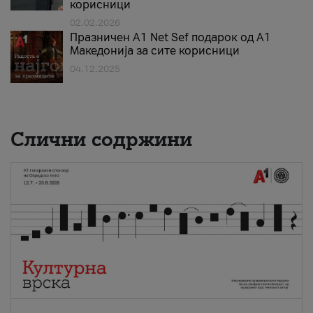
корисници
02.02.2026
Празничен A1 Net Sеf подарок од А1
Македонија за сите корисници
04.12.2025
Слични содржини