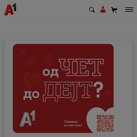
МК
EN
SQ
Приватни
Деловни
Поддршка
Надополни кредит
Плати сметка