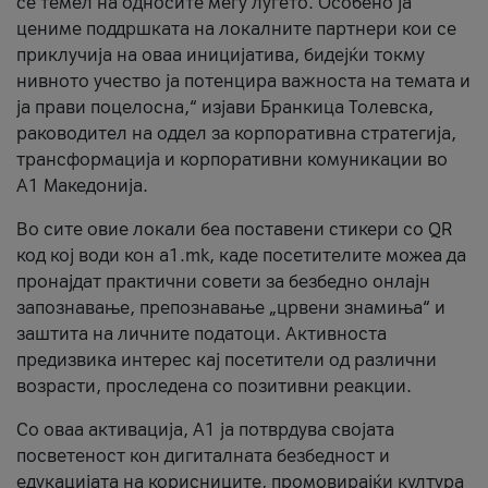
се темел на односите меѓу луѓето. Особено ја
цениме поддршката на локалните партнери кои се
приклучија на оваа иницијатива, бидејќи токму
нивното учество ја потенцира важноста на темата и
ја прави поцелосна,“ изјави Бранкица Толевска,
раководител на оддел за корпоративна стратегија,
трансформација и корпоративни комуникации во
А1 Македонија.
Во сите овие локали беа поставени стикери со QR
код кој води кон a1.mk, каде посетителите можеа да
пронајдат практични совети за безбедно онлајн
запознавање, препознавање „црвени знамиња“ и
заштита на личните податоци. Активноста
предизвика интерес кај посетители од различни
возрасти, проследена со позитивни реакции.
Со оваа активација, А1 ја потврдува својата
посветеност кон дигиталната безбедност и
едукацијата на корисниците, промовирајќи култура