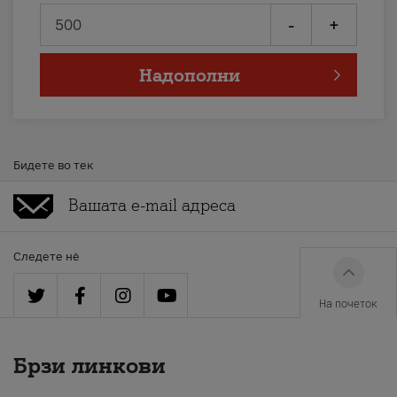
-
+
Надополни
Бидете во тек
Следете нè
На почеток
Брзи линкови