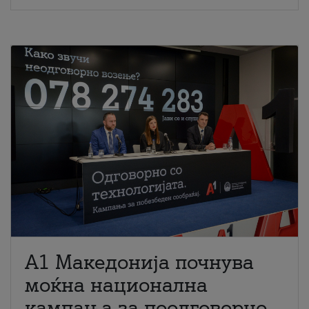
A1 Македонија почнува
моќна национална
кампања за поодговорно