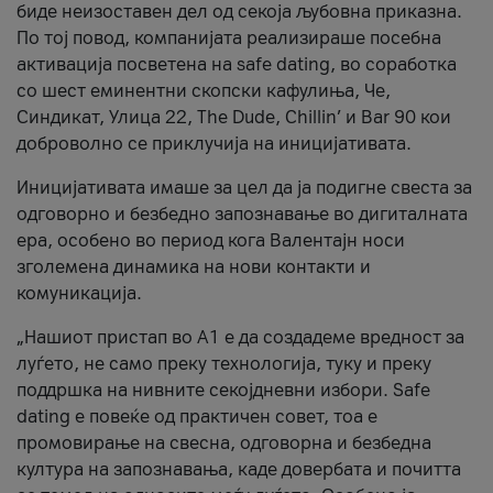
биде неизоставен дел од секоја љубовна приказна.
По тој повод, компанијата реализираше посебна
активација посветена на safe dating, во соработка
со шест еминентни скопски кафулиња, Че,
Синдикат, Улица 22, The Dude, Chillin’ и Bar 90 кои
доброволно се приклучија на иницијативата.
Иницијативата имаше за цел да ја подигне свеста за
одговорно и безбедно запознавање во дигиталната
ера, особено во период кога Валентајн носи
зголемена динамика на нови контакти и
комуникација.
„Нашиот пристап во А1 е да создадеме вредност за
луѓето, не само преку технологија, туку и преку
поддршка на нивните секојдневни избори. Safe
dating е повеќе од практичен совет, тоа е
промовирање на свесна, одговорна и безбедна
култура на запознавања, каде довербата и почитта