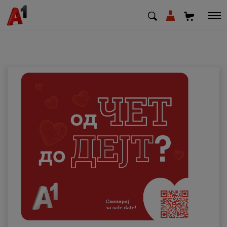
МК
EN
SQ
Приватни
Деловни
Поддршка
Надополни кредит
Плати сметка