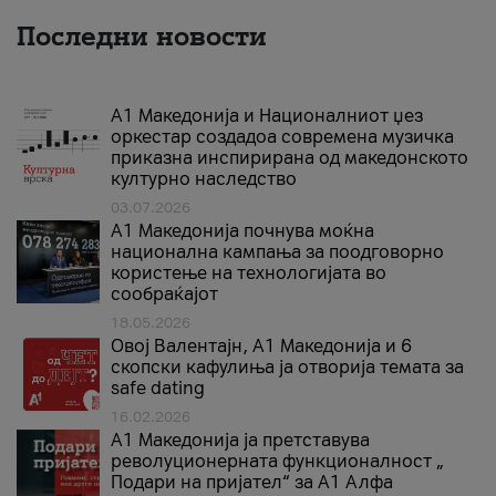
Последни новости
А1 Македонија и Националниот џез
оркестар создадоа современа музичка
приказна инспирирана од македонското
културно наследство
03.07.2026
A1 Македонија почнува моќна
национална кампања за поодговорно
користење на технологијата во
сообраќајот
18.05.2026
Овој Валентајн, A1 Македонија и 6
скопски кафулиња ја отворија темата за
safe dating
16.02.2026
А1 Македонија ја претставува
револуционерната функционалност „
Подари на пријател“ за А1 Алфа