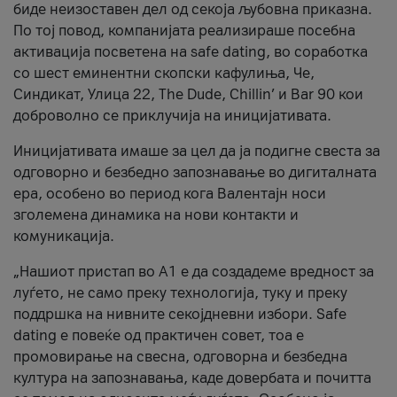
биде неизоставен дел од секоја љубовна приказна.
По тој повод, компанијата реализираше посебна
активација посветена на safe dating, во соработка
со шест еминентни скопски кафулиња, Че,
Синдикат, Улица 22, The Dude, Chillin’ и Bar 90 кои
доброволно се приклучија на иницијативата.
Иницијативата имаше за цел да ја подигне свеста за
одговорно и безбедно запознавање во дигиталната
ера, особено во период кога Валентајн носи
зголемена динамика на нови контакти и
комуникација.
„Нашиот пристап во А1 е да создадеме вредност за
луѓето, не само преку технологија, туку и преку
поддршка на нивните секојдневни избори. Safe
dating е повеќе од практичен совет, тоа е
промовирање на свесна, одговорна и безбедна
култура на запознавања, каде довербата и почитта