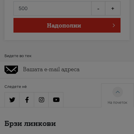
-
+
Надополни
Бидете во тек
Следете нè
На почеток
Брзи линкови