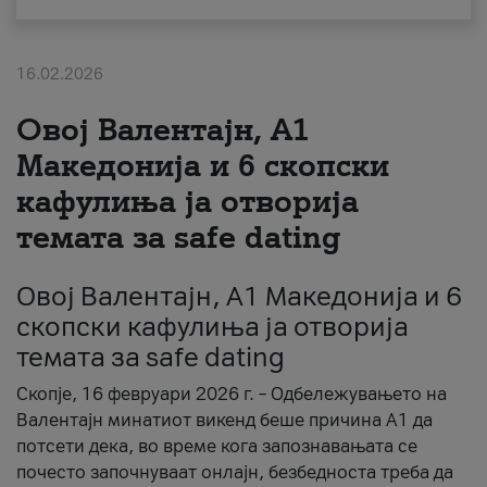
За нас
16.02.2026
#ПодобарОнлајн
Овој Валентајн, A1
Македонија и 6 скопски
кафулиња ја отворија
темата за safe dating
Овој Валентајн, A1 Македонија и 6
скопски кафулиња ја отворија
темата за safe dating
Скопје, 16 февруари 2026 г. – Одбележувањето на
Валентајн минатиот викенд беше причина А1 да
потсети дека, во време кога запознавањата се
почесто започнуваат онлајн, безбедноста треба да