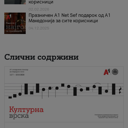
корисници
02.02.2026
Празничен A1 Net Sеf подарок од А1
Македонија за сите корисници
04.12.2025
Слични содржини