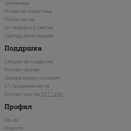
Ценовници
Услови за користење
Плати сметка
Активирајте Е-сметка
Припејд регистрација
Поддршка
Секција за поддршка
Контакт форма
Закажи бизнис состанок
A1 Продажни места
Контакт центар
077 1234
Профил
За нас
Новости