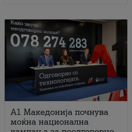
A1 Македонија почнува
моќна национална
кампања за поодговорно