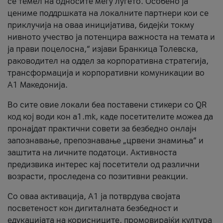
се темел на односите меѓу луѓето. Особено ја
цениме поддршката на локалните партнери кои се
приклучија на оваа иницијатива, бидејќи токму
нивното учество ја потенцира важноста на темата и
ја прави поцелосна,“ изјави Бранкица Толевска,
раководител на оддел за корпоративна стратегија,
трансформација и корпоративни комуникации во
А1 Македонија.
Во сите овие локали беа поставени стикери со QR
код кој води кон a1.mk, каде посетителите можеа да
пронајдат практични совети за безбедно онлајн
запознавање, препознавање „црвени знамиња“ и
заштита на личните податоци. Активноста
предизвика интерес кај посетители од различни
возрасти, проследена со позитивни реакции.
Со оваа активација, А1 ја потврдува својата
посветеност кон дигиталната безбедност и
едукацијата на корисниците, промовирајќи култура