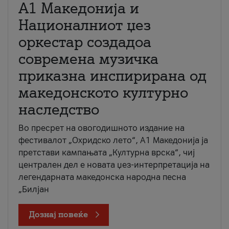
А1 Македонија и
Националниот џез
оркестар создадоа
современа музичка
приказна инспирирана од
македонското културно
наследство
Во пресрет на овогодишното издание на
фестивалот „Охридско лето“, А1 Македонија ја
претстави кампањата „Културна врска“, чиј
централен дел е новата џез-интерпретација на
легендарната македонска народна песна
„Билјан
Дознај повеќе