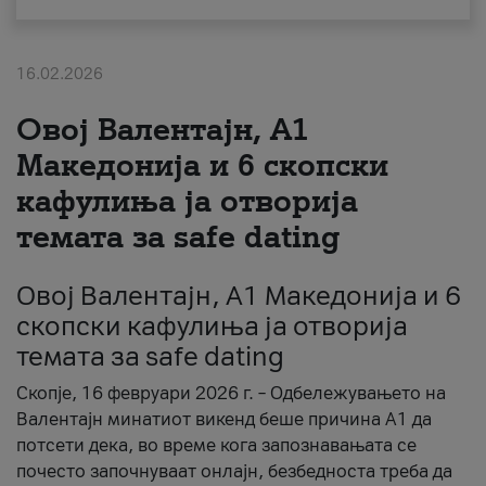
За нас
16.02.2026
#ПодобарОнлајн
Овој Валентајн, A1
Македонија и 6 скопски
кафулиња ја отворија
темата за safe dating
Овој Валентајн, A1 Македонија и 6
скопски кафулиња ја отворија
темата за safe dating
Скопје, 16 февруари 2026 г. – Одбележувањето на
Валентајн минатиот викенд беше причина А1 да
потсети дека, во време кога запознавањата се
почесто започнуваат онлајн, безбедноста треба да