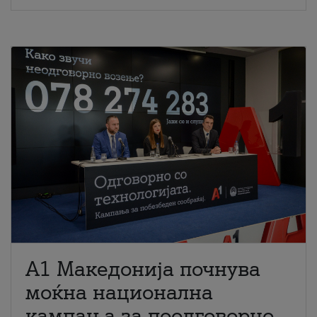
A1 Македонија почнува
моќна национална
кампања за поодговорно