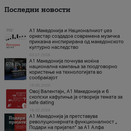
Последни новости
А1 Македонија и Националниот џез
оркестар создадоа современа музичка
приказна инспирирана од македонското
културно наследство
03.07.2026
A1 Македонија почнува моќна
национална кампања за поодговорно
користење на технологијата во
сообраќајот
18.05.2026
Овој Валентајн, A1 Македонија и 6
скопски кафулиња ја отворија темата за
safe dating
16.02.2026
А1 Македонија ја претставува
револуционерната функционалност „
Подари на пријател“ за А1 Алфа