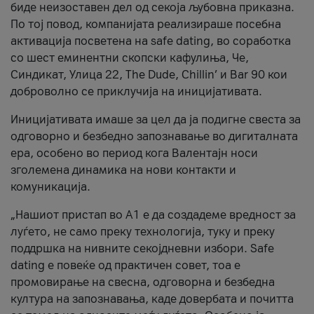
биде неизоставен дел од секоја љубовна приказна.
По тој повод, компанијата реализираше посебна
активација посветена на safe dating, во соработка
со шест еминентни скопски кафулиња, Че,
Синдикат, Улица 22, The Dude, Chillin’ и Bar 90 кои
доброволно се приклучија на иницијативата.
Иницијативата имаше за цел да ја подигне свеста за
одговорно и безбедно запознавање во дигиталната
ера, особено во период кога Валентајн носи
зголемена динамика на нови контакти и
комуникација.
„Нашиот пристап во А1 е да создадеме вредност за
луѓето, не само преку технологија, туку и преку
поддршка на нивните секојдневни избори. Safe
dating е повеќе од практичен совет, тоа е
промовирање на свесна, одговорна и безбедна
култура на запознавања, каде довербата и почитта