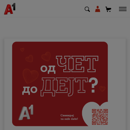
МК
EN
SQ
Приватни
Деловни
Поддршка
Надополни кредит
Плати сметка