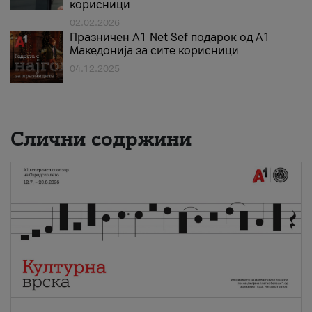
корисници
02.02.2026
Празничен A1 Net Sеf подарок од А1
Македонија за сите корисници
04.12.2025
Слични содржини