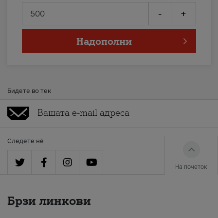
-
+
Надополни
Бидете во тек
Следете нè
На почеток
Брзи линкови