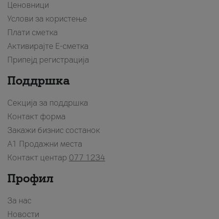
Ценовници
Услови за користење
Плати сметка
Активирајте Е-сметка
Припејд регистрација
Поддршка
Секција за поддршка
Контакт форма
Закажи бизнис состанок
A1 Продажни места
Контакт центар
077 1234
Профил
За нас
Новости