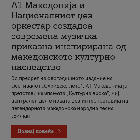
А1 Македонија и
Националниот џез
оркестар создадоа
современа музичка
приказна инспирирана од
македонското културно
наследство
Во пресрет на овогодишното издание на
фестивалот „Охридско лето“, А1 Македонија ја
претстави кампањата „Културна врска“, чиј
централен дел е новата џез-интерпретација на
легендарната македонска народна песна
„Билјан
Дознај повеќе