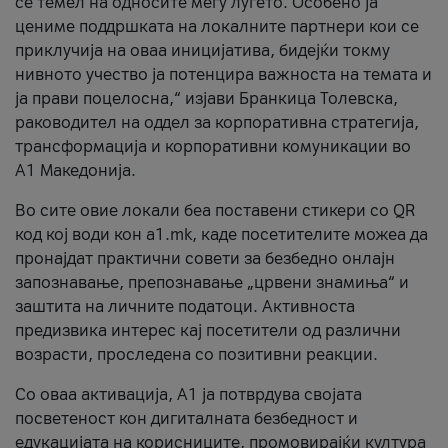
се темел на односите меѓу луѓето. Особено ја
цениме поддршката на локалните партнери кои се
приклучија на оваа иницијатива, бидејќи токму
нивното учество ја потенцира важноста на темата и
ја прави поцелосна,“ изјави Бранкица Толевска,
раководител на оддел за корпоративна стратегија,
трансформација и корпоративни комуникации во
А1 Македонија.
Во сите овие локали беа поставени стикери со QR
код кој води кон a1.mk, каде посетителите можеа да
пронајдат практични совети за безбедно онлајн
запознавање, препознавање „црвени знамиња“ и
заштита на личните податоци. Активноста
предизвика интерес кај посетители од различни
возрасти, проследена со позитивни реакции.
Со оваа активација, А1 ја потврдува својата
посветеност кон дигиталната безбедност и
едукацијата на корисниците, промовирајќи култура