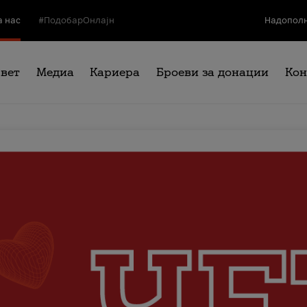
а нас
#ПодобарОнлајн
Надополн
свет
Медиа
Кариера
Броеви за донации
Кон