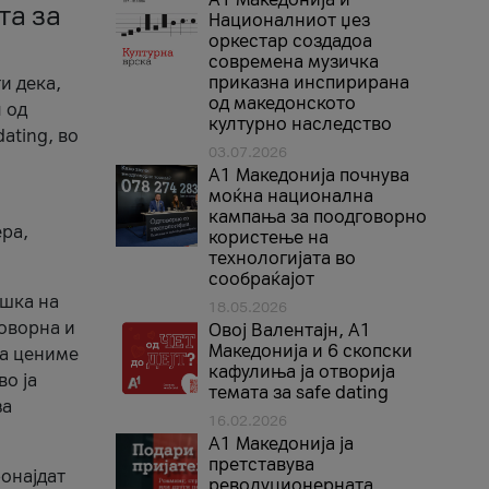
та за
Националниот џез
оркестар создадоа
современа музичка
приказна инспирирана
и дека,
од македонското
 од
културно наследство
ating, во
03.07.2026
A1 Македонија почнува
моќна национална
кампања за поодговорно
ера,
користење на
технологијата во
сообраќајот
ршка на
18.05.2026
говорна и
Овој Валентајн, A1
Македонија и 6 скопски
ја цениме
кафулиња ја отворија
во ја
темата за safe dating
за
16.02.2026
А1 Македонија ја
претставува
ронајдат
револуционерната