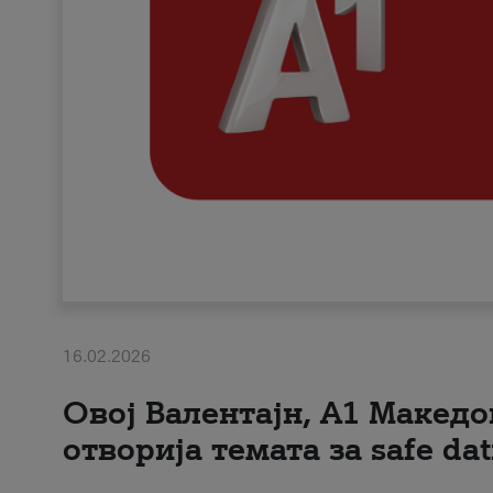
16.02.2026
Овој Валентајн, A1 Македо
отворија темата за safe dat