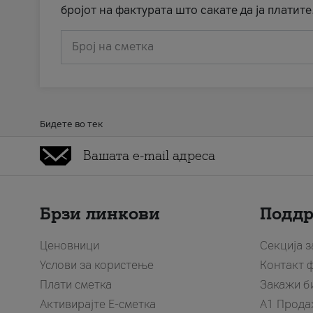
бројот на фактурата што сакате да ја платите
Број на сметка
Бидете во тек
Брзи линкови
Подд
Ценовници
Секција 
Услови за користење
Контакт 
Плати сметка
Закажи б
Активирајте Е-сметка
A1 Прода