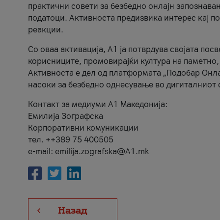
практични совети за безбедно онлајн запознава
податоци. Активноста предизвика интерес кај п
реакции.
Со оваа активација, А1 ја потврдува својата пос
корисниците, промовирајќи култура на паметно,
Активноста е дел од платформата „Подобар Онла
насоки за безбедно однесување во дигиталниот 
Контакт за медиуми А1 Македонија:
Емилија Зографска
Корпоративни комуникации
тел. ++389 75 400505
e-mail: emilija.zografska@A1.mk
Назад