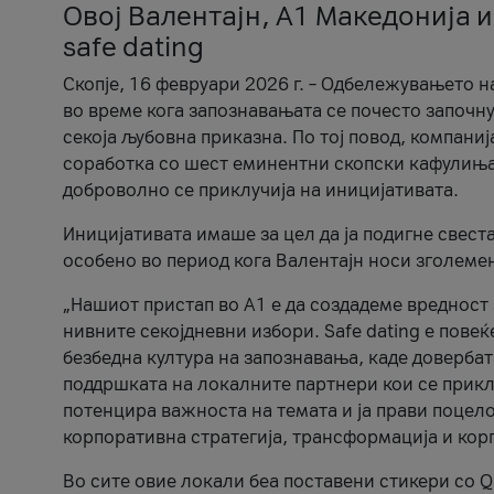
Овој Валентајн, A1 Македонија и
safe dating
Скопје, 16 февруари 2026 г. – Одбележувањето н
во време кога запознавањата се почесто започну
секоја љубовна приказна. По тој повод, компаниј
соработка со шест еминентни скопски кафулиња, Ч
доброволно се приклучија на иницијативата.
Иницијативата имаше за цел да ја подигне свест
особено во период кога Валентајн носи зголеме
„Нашиот пристап во А1 е да создадеме вредност з
нивните секојдневни избори. Safe dating е пове
безбедна култура на запознавања, каде довербат
поддршката на локалните партнери кои се приклу
потенцира важноста на темата и ја прави поцело
корпоративна стратегија, трансформација и кор
Во сите овие локали беа поставени стикери со Q