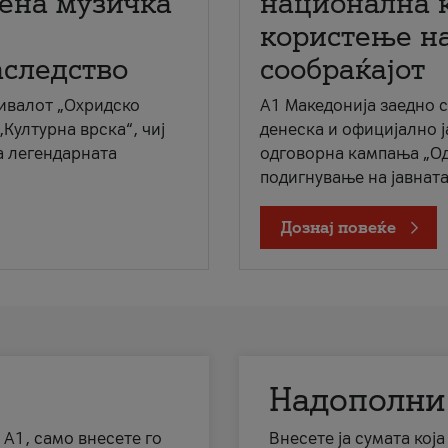
мена музичка
национална 
користење на
аследство
сообраќајот
ивалот „Охридско
A1 Македонија заедно 
„Културна врска“, чиј
денеска и официјално 
а легендарната
одговорна кампања „Од
подигнување на јавната 
Дознај повеќе
Надополни
 А1, само внесете го
Внесете ја сумата кој