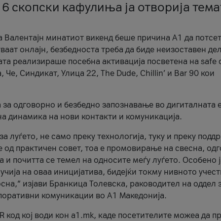
 6 скопски кафулиња ја отворија тема
а Валентајн минатиот викенд беше причина А1 да потсет
ваат онлајн, безбедноста треба да биде неизоставен дел
ата реализираше посебна активација посветена на safe d
е, Синдикат, Улица 22, The Dude, Chillin’ и Bar 90 кои
а за одговорно и безбедно запознавање во дигиталната 
на динамика на нови контакти и комуникација.
а луѓето, не само преку технологија, туку и преку подд
ќе од практичен совет, тоа е промовирање на свесна, од
а и почитта се темел на односите меѓу луѓето. Особено 
чија на оваа иницијатива, бидејќи токму нивното учест
сна,“ изјави Бранкица Толевска, раководител на оддел 
поративни комуникации во А1 Македонија.
R код кој води кон a1.mk, каде посетителите можеа да п