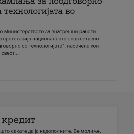
кампања за поодговорно
 технологијата во
со Министерството за внатрешни работи
ја претставија националната општествено
говорно со технологијата“, насочена кон
свест...
 кредит
а што сакате да ја надополните. Ве молиме,