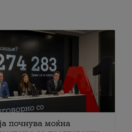
ја почнува моќна