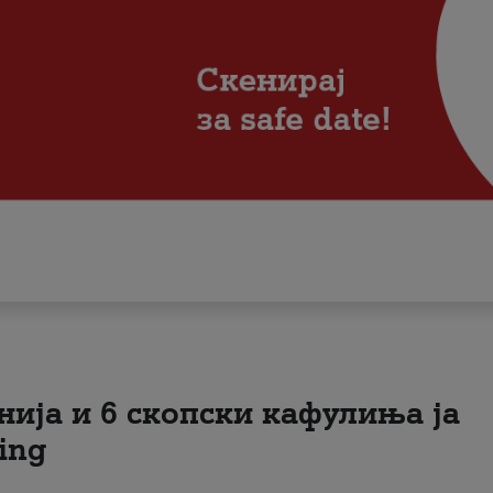
нија и 6 скопски кафулиња ја
ing