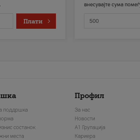
.
внесувајте сума помеѓ
Плати
ршка
Профил
за поддршка
За нас
форма
Новости
изнис состанок
А1 Групација
жни места
Кариера