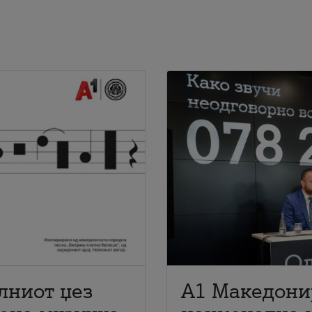
лниот џез
A1 Македони