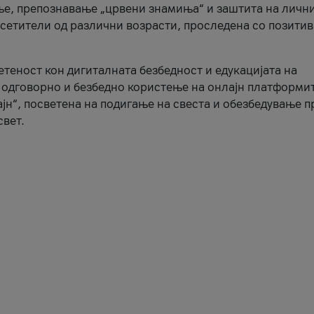
ње, препознавање „црвени знамиња“ и заштита на личн
осетители од различни возрасти, проследена со позити
ветеност кон дигиталната безбедност и едукацијата на
 одговорно и безбедно користење на онлајн платформит
јн“, посветена на подигање на свеста и обезбедување 
свет.