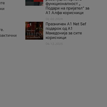
ите
функционалност „
Подари на пријател“ за
вни
А1 Алфа корисници
02.02.2026
Празничен A1 Net Sеf
подарок од А1
е.
Македонија за сите
практични
корисници
04.12.2025