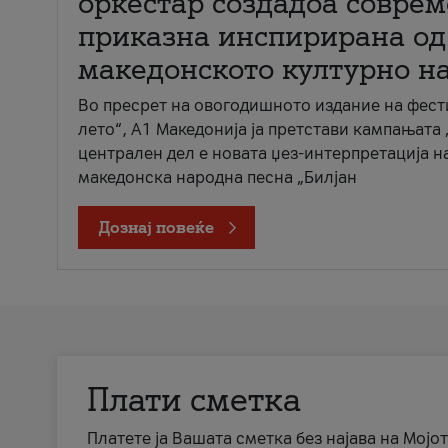
оркестар создадоа совре
приказна инспирирана од
македонското културно н
Во пресрет на овогодишното издание на фест
лето“, А1 Македонија ја претстави кампањата 
централен дел е новата џез-интерпретација н
македонска народна песна „Билјан
Дознај повеќе
Плати сметка
Платете ја Вашата сметка без најава на Мојот