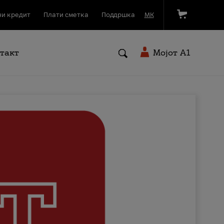
и кредит
Плати сметка
Поддршка
МК
такт
Мојот A1