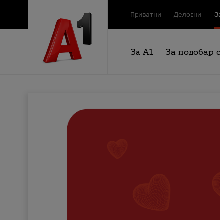
Приватни
Деловни
З
За А1
За подобар 