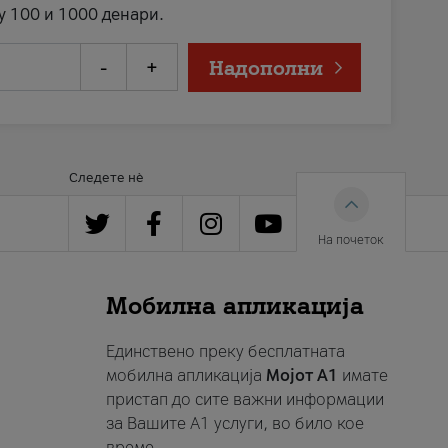
у 100 и 1000 денари.
-
+
Надополни
Следете нè
На почеток
Мобилна апликација
Единствено преку бесплатната
мобилна апликација
Мојот A1
имате
пристап до сите важни информации
за Вашите A1 услуги, во било кое
време.