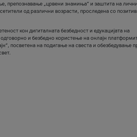
ње, препознавање „црвени знамиња“ и заштита на личн
осетители од различни возрасти, проследена со позити
ветеност кон дигиталната безбедност и едукацијата на
 одговорно и безбедно користење на онлајн платформит
јн“, посветена на подигање на свеста и обезбедување 
свет.