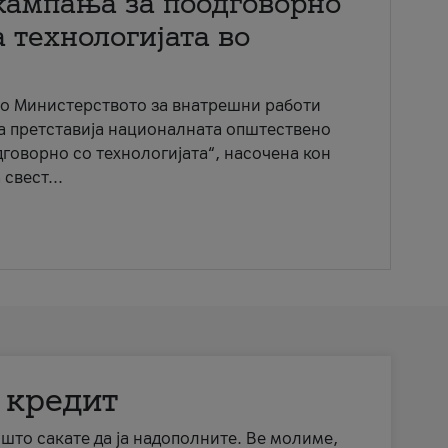
кампања за поодговорно
 технологијата во
со Министерството за внатрешни работи
ја претставија националната општествено
говорно со технологијата“, насочена кон
свест...
 кредит
а што сакате да ја надополните. Ве молиме,