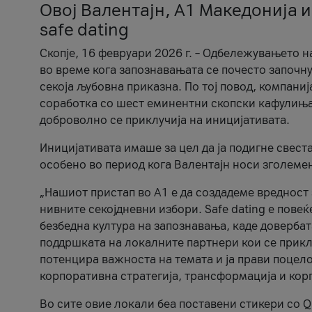
Овој Валентајн, A1 Македонија и
safe dating
Скопје, 16 февруари 2026 г. – Одбележувањето н
во време кога запознавањата се почесто започну
секоја љубовна приказна. По тој повод, компаниј
соработка со шест еминентни скопски кафулиња, Ч
доброволно се приклучија на иницијативата.
Иницијативата имаше за цел да ја подигне свест
особено во период кога Валентајн носи зголеме
„Нашиот пристап во А1 е да создадеме вредност з
нивните секојдневни избори. Safe dating е пове
безбедна култура на запознавања, каде довербат
поддршката на локалните партнери кои се приклу
потенцира важноста на темата и ја прави поцело
корпоративна стратегија, трансформација и кор
Во сите овие локали беа поставени стикери со Q