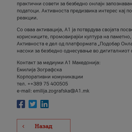
практични совети за безбедно онлајн запознава
податоци. Активноста предизвика интерес кај п
реакции.
Со оваа активација, А1 ја потврдува својата пос
корисниците, промовирајќи култура на паметно,
Активноста е дел од платформата „Подобар Онла
насоки за безбедно однесување во дигиталниот 
Контакт за медиуми А1 Македонија:
Емилија Зографска
Корпоративни комуникации
тел. ++389 75 400505
e-mail: emilija.zografska@A1.mk
Назад