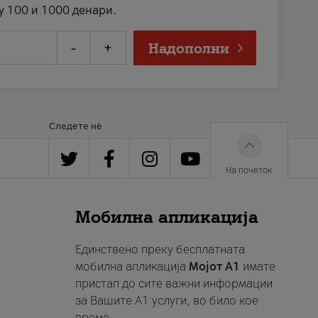
у 100 и 1000 денари.
-
+
Надополни
Следете нè
На почеток
Мобилна апликација
Единствено преку бесплатната
мобилна апликација
Мојот A1
имате
пристап до сите важни информации
за Вашите A1 услуги, во било кое
време.