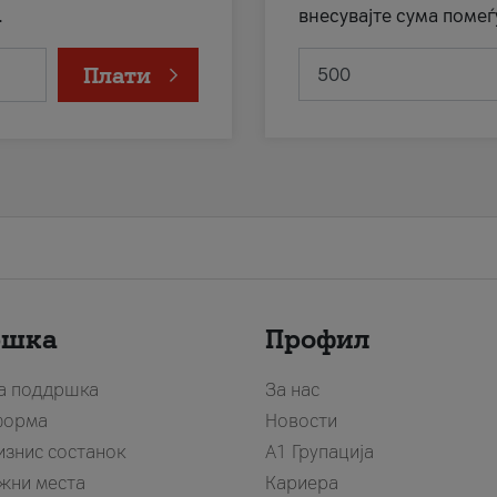
.
внесувајте сума помеѓ
Плати
ршка
Профил
за поддршка
За нас
форма
Новости
изнис состанок
А1 Групација
жни места
Кариера