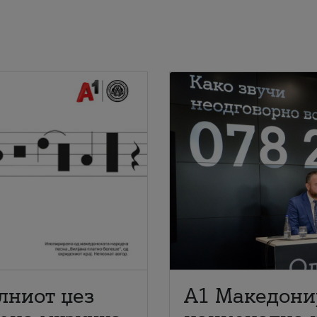
лниот џез
A1 Македони