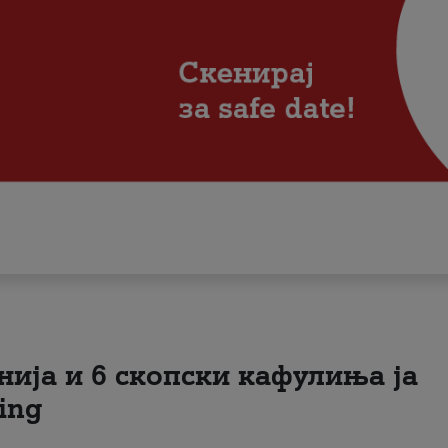
нија и 6 скопски кафулиња ја
ing