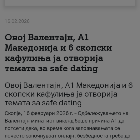
За нас
16.02.2026
#ПодобарОнлајн
Овој Валентајн, A1
Македонија и 6 скопски
кафулиња ја отворија
темата за safe dating
Овој Валентајн, A1 Македонија и 6
скопски кафулиња ја отворија
темата за safe dating
Скопје, 16 февруари 2026 г. – Одбележувањето на
Валентајн минатиот викенд беше причина А1 да
потсети дека, во време кога запознавањата се
почесто започнуваат онлајн, безбедноста треба да