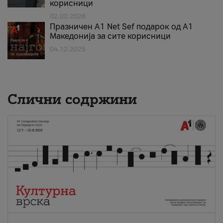
корисници
02.02.2026
Празничен A1 Net Sеf подарок од А1
Македонија за сите корисници
04.12.2025
Слични содржини