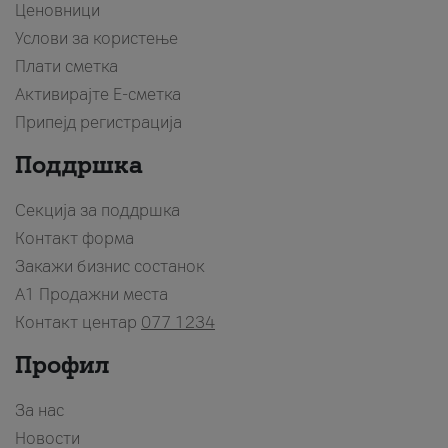
Ценовници
Услови за користење
Плати сметка
Активирајте Е-сметка
Припејд регистрација
Поддршка
Секција за поддршка
Контакт форма
Закажи бизнис состанок
A1 Продажни места
Контакт центар
077 1234
Профил
За нас
Новости