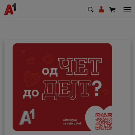
МК
EN
SQ
Приватни
Деловни
Поддршка
Надополни кредит
Плати сметка