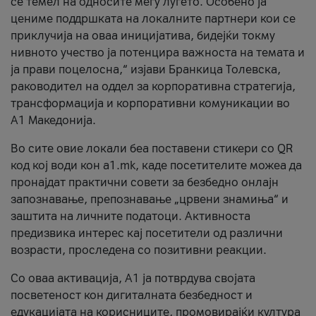
се темел на односите меѓу луѓето. Особено ја
цениме поддршката на локалните партнери кои се
приклучија на оваа иницијатива, бидејќи токму
нивното учество ја потенцира важноста на темата и
ја прави поцелосна,“ изјави Бранкица Толевска,
раководител на оддел за корпоративна стратегија,
трансформација и корпоративни комуникации во
А1 Македонија.
Во сите овие локали беа поставени стикери со QR
код кој води кон a1.mk, каде посетителите можеа да
пронајдат практични совети за безбедно онлајн
запознавање, препознавање „црвени знамиња“ и
заштита на личните податоци. Активноста
предизвика интерес кај посетители од различни
возрасти, проследена со позитивни реакции.
Со оваа активација, А1 ја потврдува својата
посветеност кон дигиталната безбедност и
едукацијата на корисниците, промовирајќи култура