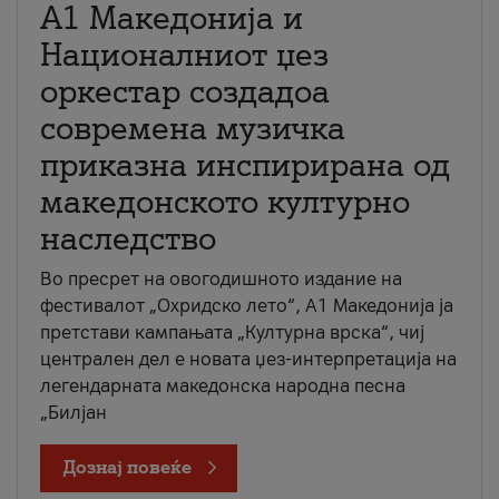
А1 Македонија и
Националниот џез
оркестар создадоа
современа музичка
приказна инспирирана од
македонското културно
наследство
Во пресрет на овогодишното издание на
фестивалот „Охридско лето“, А1 Македонија ја
претстави кампањата „Културна врска“, чиј
централен дел е новата џез-интерпретација на
легендарната македонска народна песна
„Билјан
Дознај повеќе