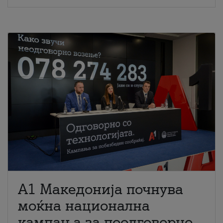
A1 Македонија почнува
моќна национална
кампања за поодговорно