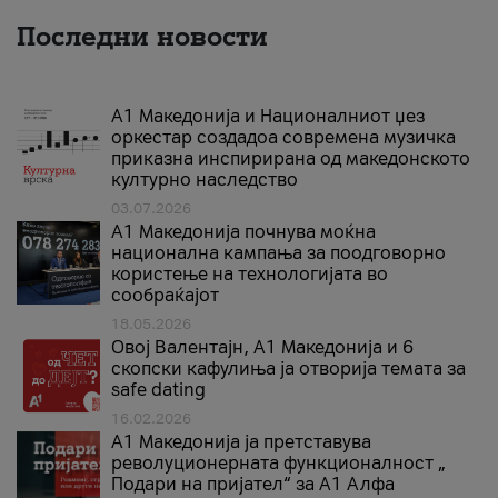
Последни новости
А1 Македонија и Националниот џез
оркестар создадоа современа музичка
приказна инспирирана од македонското
културно наследство
03.07.2026
A1 Македонија почнува моќна
национална кампања за поодговорно
користење на технологијата во
сообраќајот
18.05.2026
Овој Валентајн, A1 Македонија и 6
скопски кафулиња ја отворија темата за
safe dating
16.02.2026
А1 Македонија ја претставува
револуционерната функционалност „
Подари на пријател“ за А1 Алфа