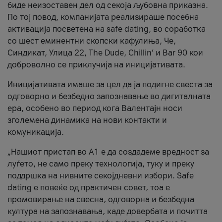
биде неизоставен дел од секоја љубовна приказна.
По тој повод, компанијата реализираше посебна
активација посветена на safe dating, во соработка
со шест еминентни скопски кафулиња, Че,
Синдикат, Улица 22, The Dude, Chillin’ и Bar 90 кои
доброволно се приклучија на иницијативата.
Иницијативата имаше за цел да ја подигне свеста за
одговорно и безбедно запознавање во дигиталната
ера, особено во период кога Валентајн носи
зголемена динамика на нови контакти и
комуникација.
„Нашиот пристап во А1 е да создадеме вредност за
луѓето, не само преку технологија, туку и преку
поддршка на нивните секојдневни избори. Safe
dating е повеќе од практичен совет, тоа е
промовирање на свесна, одговорна и безбедна
култура на запознавања, каде довербата и почитта