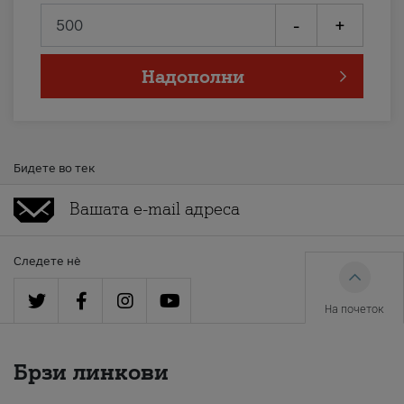
-
+
Надополни
Бидете во тек
Следете нè
На почеток
Брзи линкови