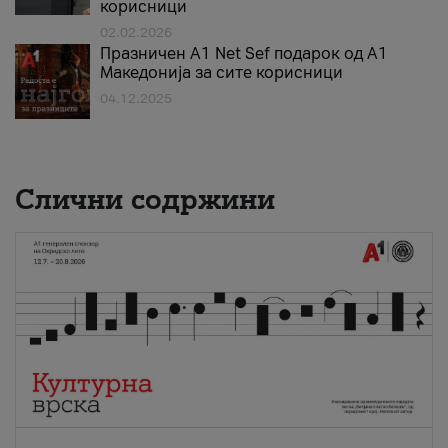
корисници
02.02.2026
Празничен A1 Net Sеf подарок од А1
Македонија за сите корисници
04.12.2025
Слични содржини