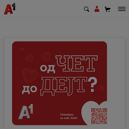
МК
EN
SQ
Приватни
Деловни
Поддршка
Надополни кредит
Плати сметка