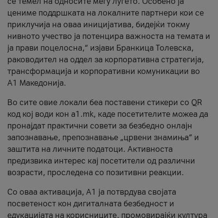
се темел на односите меѓу луѓето. Особено ја
цениме поддршката на локалните партнери кои се
приклучија на оваа иницијатива, бидејќи токму
нивното учество ја потенцира важноста на темата и
ја прави поцелосна,“ изјави Бранкица Толевска,
раководител на оддел за корпоративна стратегија,
трансформација и корпоративни комуникации во
А1 Македонија.
Во сите овие локали беа поставени стикери со QR
код кој води кон a1.mk, каде посетителите можеа да
пронајдат практични совети за безбедно онлајн
запознавање, препознавање „црвени знамиња“ и
заштита на личните податоци. Активноста
предизвика интерес кај посетители од различни
возрасти, проследена со позитивни реакции.
Со оваа активација, А1 ја потврдува својата
посветеност кон дигиталната безбедност и
едукацијата на корисниците, промовирајќи култура