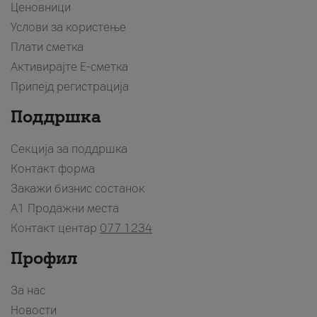
Ценовници
Услови за користење
Плати сметка
Активирајте Е-сметка
Припејд регистрација
Поддршка
Секција за поддршка
Контакт форма
Закажи бизнис состанок
A1 Продажни места
Контакт центар
077 1234
Профил
За нас
Новости