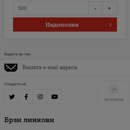
-
+
Надополни
Бидете во тек
Следете нè
На почеток
Брзи линкови