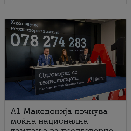
A1 Македонија почнува
моќна национална
кампања за поодговорно