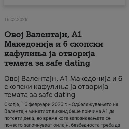
За нас
16.02.2026
#ПодобарОнлајн
Овој Валентајн, A1
Македонија и 6 скопски
кафулиња ја отворија
темата за safe dating
Овој Валентајн, A1 Македонија и 6
скопски кафулиња ја отворија
темата за safe dating
Скопје, 16 февруари 2026 г. – Одбележувањето на
Валентајн минатиот викенд беше причина А1 да
потсети дека, во време кога запознавањата се
почесто започнуваат онлајн, безбедноста треба да