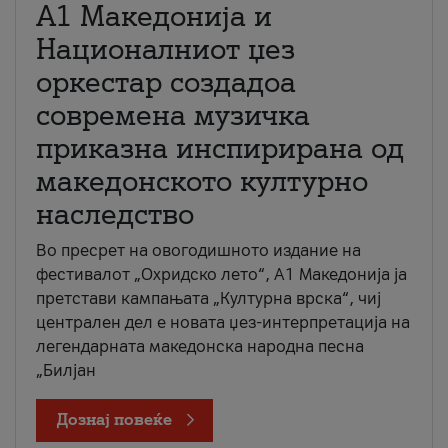
А1 Македонија и
Националниот џез
оркестар создадоа
современа музичка
приказна инспирирана од
македонското културно
наследство
Во пресрет на овогодишното издание на
фестивалот „Охридско лето“, А1 Македонија ја
претстави кампањата „Културна врска“, чиј
централен дел е новата џез-интерпретација на
легендарната македонска народна песна
„Билјан
Дознај повеќе