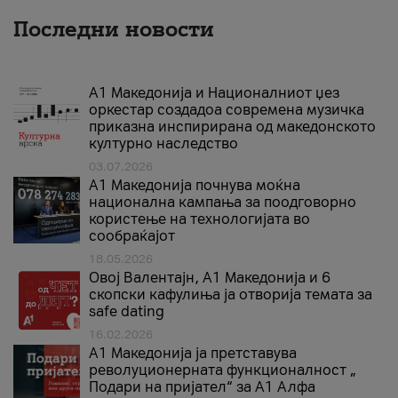
Последни новости
А1 Македонија и Националниот џез
оркестар создадоа современа музичка
приказна инспирирана од македонското
културно наследство
03.07.2026
A1 Македонија почнува моќна
национална кампања за поодговорно
користење на технологијата во
сообраќајот
18.05.2026
Овој Валентајн, A1 Македонија и 6
скопски кафулиња ја отворија темата за
safe dating
16.02.2026
А1 Македонија ја претставува
револуционерната функционалност „
Подари на пријател“ за А1 Алфа