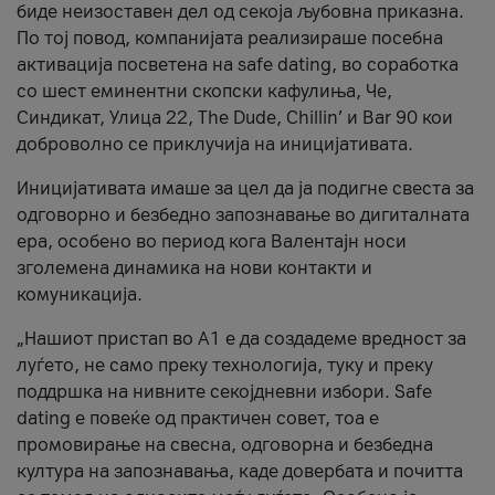
биде неизоставен дел од секоја љубовна приказна.
По тој повод, компанијата реализираше посебна
активација посветена на safe dating, во соработка
со шест еминентни скопски кафулиња, Че,
Синдикат, Улица 22, The Dude, Chillin’ и Bar 90 кои
доброволно се приклучија на иницијативата.
Иницијативата имаше за цел да ја подигне свеста за
одговорно и безбедно запознавање во дигиталната
ера, особено во период кога Валентајн носи
зголемена динамика на нови контакти и
комуникација.
„Нашиот пристап во А1 е да создадеме вредност за
луѓето, не само преку технологија, туку и преку
поддршка на нивните секојдневни избори. Safe
dating е повеќе од практичен совет, тоа е
промовирање на свесна, одговорна и безбедна
култура на запознавања, каде довербата и почитта