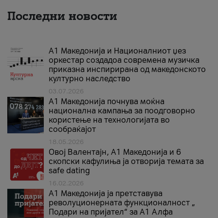
Последни новости
А1 Македонија и Националниот џез
оркестар создадоа современа музичка
приказна инспирирана од македонското
културно наследство
03.07.2026
A1 Македонија почнува моќна
национална кампања за поодговорно
користење на технологијата во
сообраќајот
18.05.2026
Овој Валентајн, A1 Македонија и 6
скопски кафулиња ја отворија темата за
safe dating
16.02.2026
А1 Македонија ја претставува
револуционерната функционалност „
Подари на пријател“ за А1 Алфа