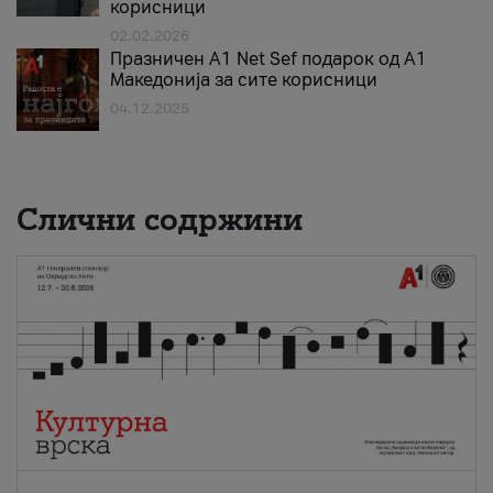
корисници
02.02.2026
Празничен A1 Net Sеf подарок од А1
Македонија за сите корисници
04.12.2025
Слични содржини