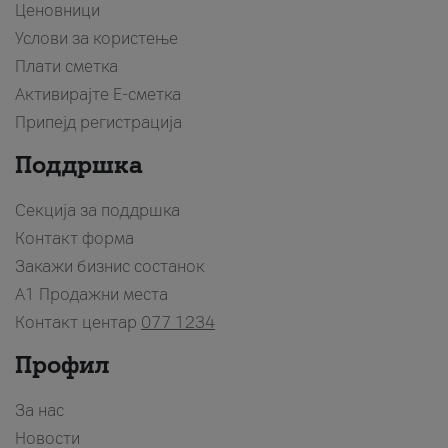
Ценовници
Услови за користење
Плати сметка
Активирајте Е-сметка
Припејд регистрација
Поддршка
Секција за поддршка
Контакт форма
Закажи бизнис состанок
A1 Продажни места
Контакт центар
077 1234
Профил
За нас
Новости