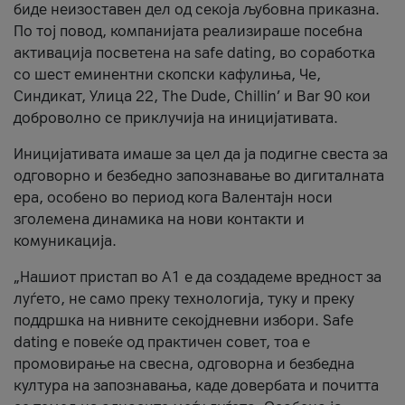
биде неизоставен дел од секоја љубовна приказна.
По тој повод, компанијата реализираше посебна
активација посветена на safe dating, во соработка
со шест еминентни скопски кафулиња, Че,
Синдикат, Улица 22, The Dude, Chillin’ и Bar 90 кои
доброволно се приклучија на иницијативата.
Иницијативата имаше за цел да ја подигне свеста за
одговорно и безбедно запознавање во дигиталната
ера, особено во период кога Валентајн носи
зголемена динамика на нови контакти и
комуникација.
„Нашиот пристап во А1 е да создадеме вредност за
луѓето, не само преку технологија, туку и преку
поддршка на нивните секојдневни избори. Safe
dating е повеќе од практичен совет, тоа е
промовирање на свесна, одговорна и безбедна
култура на запознавања, каде довербата и почитта