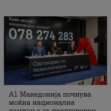
A1 Македонија почнува
моќна национална
кампања за поодговорно