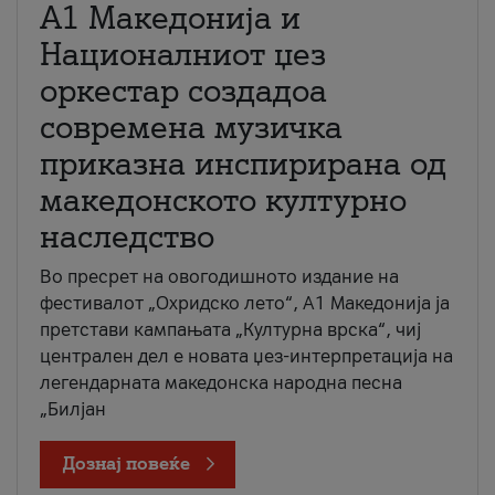
А1 Македонија и
Националниот џез
оркестар создадоа
современа музичка
приказна инспирирана од
македонското културно
наследство
Во пресрет на овогодишното издание на
фестивалот „Охридско лето“, А1 Македонија ја
претстави кампањата „Културна врска“, чиј
централен дел е новата џез-интерпретација на
легендарната македонска народна песна
„Билјан
Дознај повеќе