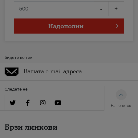
-
+
Надополни
Бидете во тек
Следете нè
На почеток
Брзи линкови