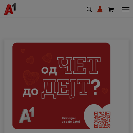
МК
EN
SQ
Приватни
Деловни
Поддршка
Надополни кредит
Плати сметка