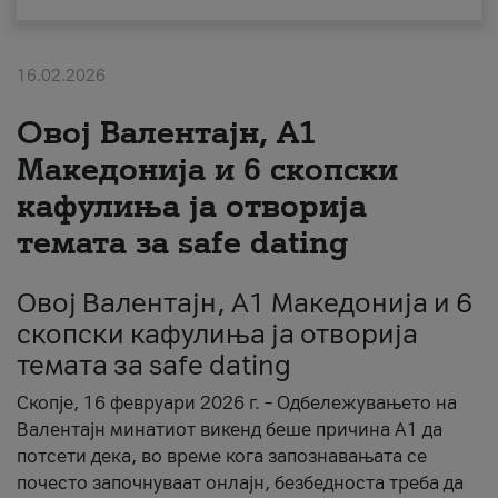
За нас
16.02.2026
#ПодобарОнлајн
Овој Валентајн, A1
Македонија и 6 скопски
кафулиња ја отворија
темата за safe dating
Овој Валентајн, A1 Македонија и 6
скопски кафулиња ја отворија
темата за safe dating
Скопје, 16 февруари 2026 г. – Одбележувањето на
Валентајн минатиот викенд беше причина А1 да
потсети дека, во време кога запознавањата се
почесто започнуваат онлајн, безбедноста треба да