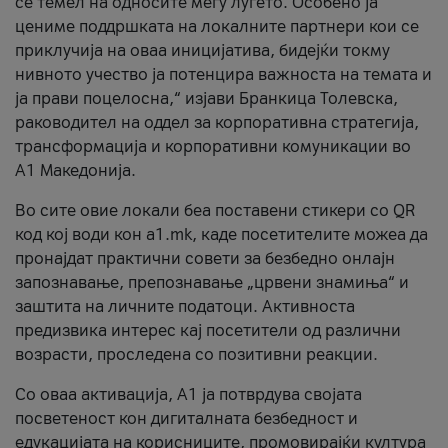
се темел на односите меѓу луѓето. Особено ја
цениме поддршката на локалните партнери кои се
приклучија на оваа иницијатива, бидејќи токму
нивното учество ја потенцира важноста на темата и
ја прави поцелосна,“ изјави Бранкица Толевска,
раководител на оддел за корпоративна стратегија,
трансформација и корпоративни комуникации во
А1 Македонија.
Во сите овие локали беа поставени стикери со QR
код кој води кон a1.mk, каде посетителите можеа да
пронајдат практични совети за безбедно онлајн
запознавање, препознавање „црвени знамиња“ и
заштита на личните податоци. Активноста
предизвика интерес кај посетители од различни
возрасти, проследена со позитивни реакции.
Со оваа активација, А1 ја потврдува својата
посветеност кон дигиталната безбедност и
едукацијата на корисниците, промовирајќи култура