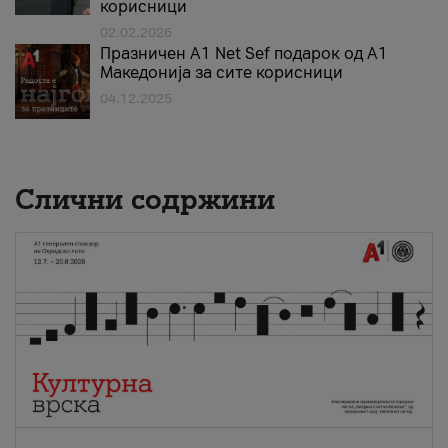
корисници
02.02.2026
Празничен A1 Net Sеf подарок од А1
Македонија за сите корисници
04.12.2025
Слични содржини