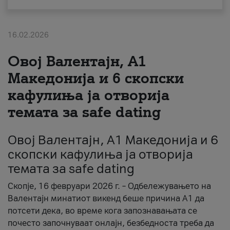
За нас
16.02.2026
#ПодобарОнлајн
Овој Валентајн, A1
Македонија и 6 скопски
кафулиња ја отворија
темата за safe dating
Овој Валентајн, A1 Македонија и 6
скопски кафулиња ја отворија
темата за safe dating
Скопје, 16 февруари 2026 г. – Одбележувањето на
Валентајн минатиот викенд беше причина А1 да
потсети дека, во време кога запознавањата се
почесто започнуваат онлајн, безбедноста треба да