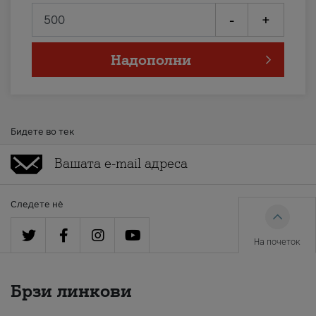
-
+
Надополни
Бидете во тек
Следете нè
На почеток
Брзи линкови