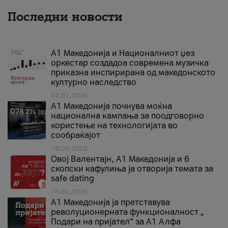
Последни новости
А1 Македонија и Националниот џез
оркестар создадоа современа музичка
приказна инспирирана од македонското
културно наследство
03.07.2026
A1 Македонија почнува моќна
национална кампања за поодговорно
користење на технологијата во
сообраќајот
18.05.2026
Овој Валентајн, A1 Македонија и 6
скопски кафулиња ја отворија темата за
safe dating
16.02.2026
А1 Македонија ја претставува
револуционерната функционалност „
Подари на пријател“ за А1 Алфа