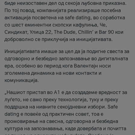
биде неизоставен дел од секоја љубовна приказна.
По тој повод, компанијата реализираше посебна
активација посветена на safe dating, во соработка
со шест еминентни скопски кафулиња, Че,
Синдикат, Улица 22, The Dude, Chillin’ и Bar 90 кои
доброволно се приклучија на иницијативата.
Иницијативата имаше за цел да ја подигне свеста за
одговорно и безбедно запознавање во дигиталната
ера, особено во период кога Валентајн носи
зголемена динамика на нови контакти и
комуникација.
„Нашиот пристап во А1 е да создадеме вредност за
луѓето, не само преку технологија, туку и преку
поддршка на нивните секојдневни избори. Safe
dating е повеќе од практичен совет, тоа е
промовирање на свесна, одговорна и безбедна
култура на запознавања, каде довербата и почитта