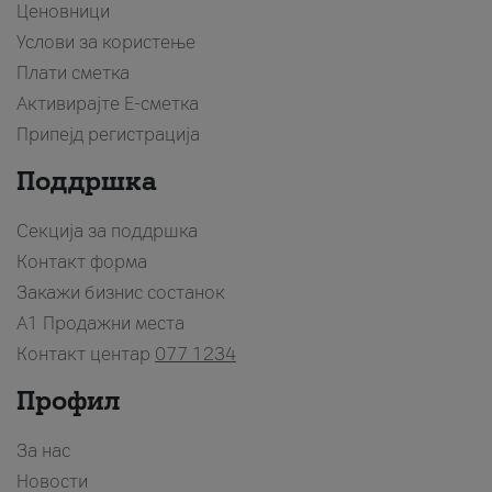
Ценовници
Услови за користење
Плати сметка
Активирајте Е-сметка
Припејд регистрација
Поддршка
Секција за поддршка
Контакт форма
Закажи бизнис состанок
A1 Продажни места
Контакт центар
077 1234
Профил
За нас
Новости