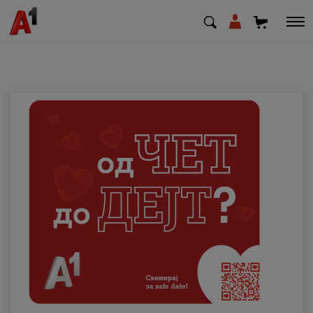
МК
EN
SQ
Приватни
Деловни
Поддршка
Надополни кредит
Плати сметка