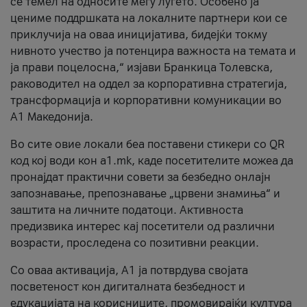
се темел на односите меѓу луѓето. Особено ја
цениме поддршката на локалните партнери кои се
приклучија на оваа иницијатива, бидејќи токму
нивното учество ја потенцира важноста на темата и
ја прави поцелосна,“ изјави Бранкица Толевска,
раководител на оддел за корпоративна стратегија,
трансформација и корпоративни комуникации во
А1 Македонија.
Во сите овие локали беа поставени стикери со QR
код кој води кон a1.mk, каде посетителите можеа да
пронајдат практични совети за безбедно онлајн
запознавање, препознавање „црвени знамиња“ и
заштита на личните податоци. Активноста
предизвика интерес кај посетители од различни
возрасти, проследена со позитивни реакции.
Со оваа активација, А1 ја потврдува својата
посветеност кон дигиталната безбедност и
едукацијата на корисниците, промовирајќи култура