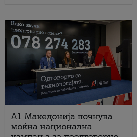
A1 Македонија почнува
моќна национална
кампања за поодговорно