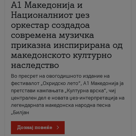
А1 Македонија и
Националниот џез
оркестар создадоа
современа музичка
приказна инспирирана од
македонското културно
наследство
Во пресрет на овогодишното издание на
фестивалот „Охридско лето“, А1 Македонија ја
претстави кампањата „Културна врска“, чиј
централен дел е новата џез-интерпретација на
легендарната македонска народна песна
„Билјан
Дознај повеќе