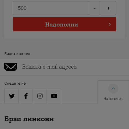
-
+
Надополни
Бидете во тек
Следете нè
На почеток
Брзи линкови