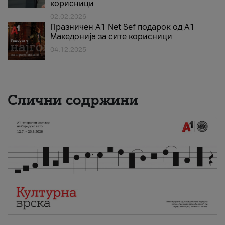
корисници
02.02.2026
Празничен A1 Net Sеf подарок од А1
Македонија за сите корисници
04.12.2025
Слични содржини