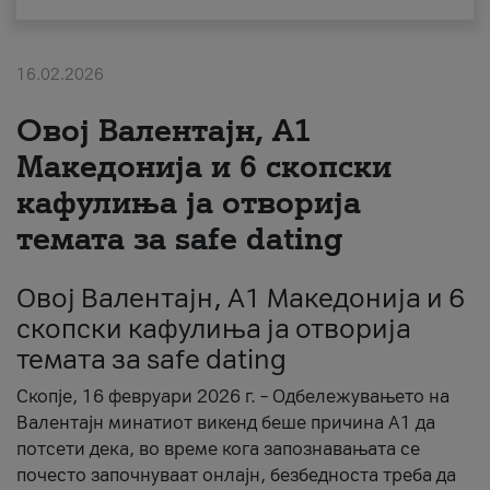
За нас
16.02.2026
#ПодобарОнлајн
Овој Валентајн, A1
Македонија и 6 скопски
кафулиња ја отворија
темата за safe dating
Овој Валентајн, A1 Македонија и 6
скопски кафулиња ја отворија
темата за safe dating
Скопје, 16 февруари 2026 г. – Одбележувањето на
Валентајн минатиот викенд беше причина А1 да
потсети дека, во време кога запознавањата се
почесто започнуваат онлајн, безбедноста треба да