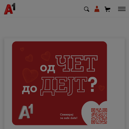
МК
EN
SQ
Приватни
Деловни
Поддршка
Надополни кредит
Плати сметка