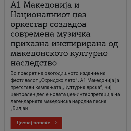
А1 Македонија и
Националниот џез
оркестар создадоа
современа музичка
приказна инспирирана од
македонското културно
наследство
Во пресрет на овогодишното издание на
фестивалот „Охридско лето“, А1 Македонија ја
претстави кампањата „Културна врска“, чиј
централен дел е новата џез-интерпретација на
легендарната македонска народна песна
„Билјан
Дознај повеќе