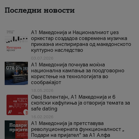
Последни новости
А1 Македонија и Националниот џез
оркестар создадоа современа музичка
приказна инспирирана од македонското
културно наследство
03.07.2026
A1 Македонија почнува моќна
национална кампања за поодговорно
користење на технологијата во
сообраќајот
18.05.2026
Овој Валентајн, A1 Македонија и 6
скопски кафулиња ја отворија темата за
safe dating
16.02.2026
А1 Македонија ја претставува
револуционерната функционалност „
Подари на пријател“ за А1 Алфа