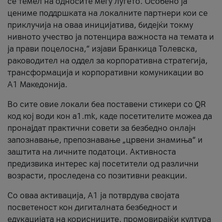
се темел на односите меѓу луѓето. Особено ја
цениме поддршката на локалните партнери кои се
приклучија на оваа иницијатива, бидејќи токму
нивното учество ја потенцира важноста на темата и
ја прави поцелосна,“ изјави Бранкица Толевска,
раководител на оддел за корпоративна стратегија,
трансформација и корпоративни комуникации во
А1 Македонија.
Во сите овие локали беа поставени стикери со QR
код кој води кон a1.mk, каде посетителите можеа да
пронајдат практични совети за безбедно онлајн
запознавање, препознавање „црвени знамиња“ и
заштита на личните податоци. Активноста
предизвика интерес кај посетители од различни
возрасти, проследена со позитивни реакции.
Со оваа активација, А1 ја потврдува својата
посветеност кон дигиталната безбедност и
едукацијата на корисниците, промовирајќи култура