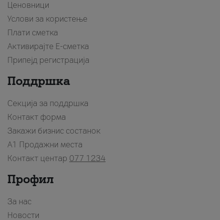
Ценовници
Услови за користење
Плати сметка
Активирајте Е-сметка
Припејд регистрација
Поддршка
Секција за поддршка
Контакт форма
Закажи бизнис состанок
A1 Продажни места
Контакт центар
077 1234
Профил
За нас
Новости