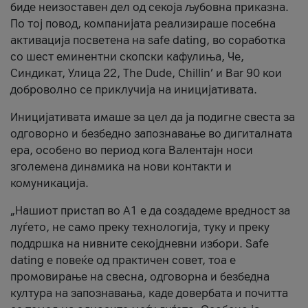
биде неизоставен дел од секоја љубовна приказна.
По тој повод, компанијата реализираше посебна
активација посветена на safe dating, во соработка
со шест еминентни скопски кафулиња, Че,
Синдикат, Улица 22, The Dude, Chillin’ и Bar 90 кои
доброволно се приклучија на иницијативата.
Иницијативата имаше за цел да ја подигне свеста за
одговорно и безбедно запознавање во дигиталната
ера, особено во период кога Валентајн носи
зголемена динамика на нови контакти и
комуникација.
„Нашиот пристап во А1 е да создадеме вредност за
луѓето, не само преку технологија, туку и преку
поддршка на нивните секојдневни избори. Safe
dating е повеќе од практичен совет, тоа е
промовирање на свесна, одговорна и безбедна
култура на запознавања, каде довербата и почитта