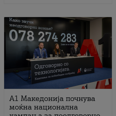
A1 Македонија почнува
моќна национална
кампања за поодговорно