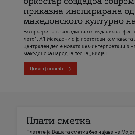
оркестар создадоа совре
приказна инспирирана од
македонското културно н
Во пресрет на овогодишното издание на фест
лето“, А1 Македонија ја претстави кампањата 
централен дел е новата џез-интерпретација н
македонска народна песна „Билјан
Дознај повеќе
Плати сметка
Платете ја Вашата сметка без најава на Мојот