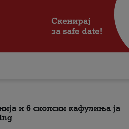
нија и 6 скопски кафулиња ја
ing