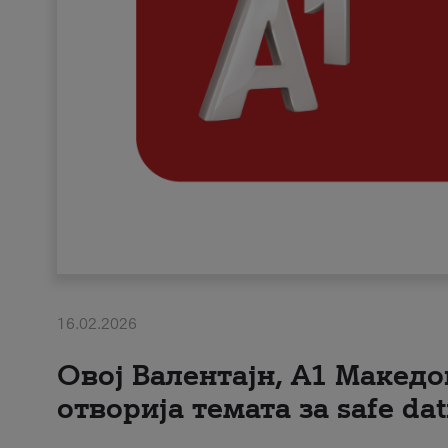
16.02.2026
Овој Валентајн, A1 Македо
отворија темата за safe dat