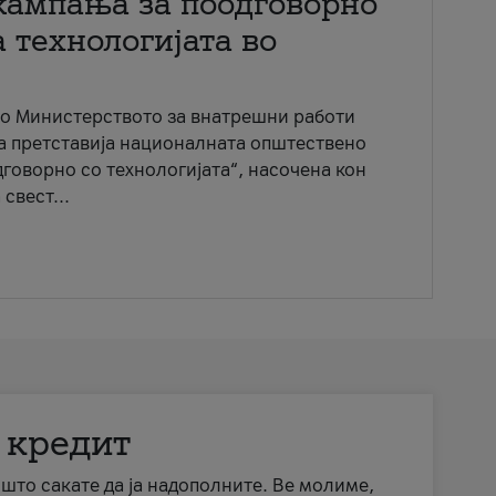
кампања за поодговорно
 технологијата во
со Министерството за внатрешни работи
ја претставија националната општествено
говорно со технологијата“, насочена кон
свест...
 кредит
а што сакате да ја надополните. Ве молиме,