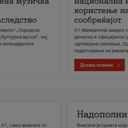
мена музичка
национална 
користење на
аследство
сообраќајот
ивалот „Охридско
A1 Македонија заедно 
„Културна врска“, чиј
денеска и официјално 
а легендарната
одговорна кампања „Од
подигнување на јавната 
Дознај повеќе
Надополни
 А1, само внесете го
Внесете ја сумата кој