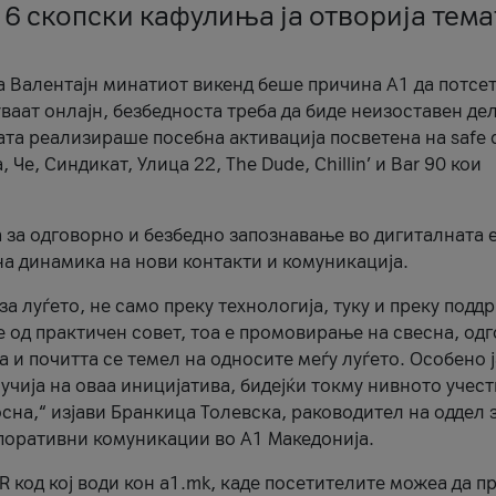
 6 скопски кафулиња ја отворија тема
а Валентајн минатиот викенд беше причина А1 да потсет
ваат онлајн, безбедноста треба да биде неизоставен дел
ата реализираше посебна активација посветена на safe d
е, Синдикат, Улица 22, The Dude, Chillin’ и Bar 90 кои
а за одговорно и безбедно запознавање во дигиталната 
на динамика на нови контакти и комуникација.
а луѓето, не само преку технологија, туку и преку подд
ќе од практичен совет, тоа е промовирање на свесна, од
а и почитта се темел на односите меѓу луѓето. Особено 
чија на оваа иницијатива, бидејќи токму нивното учест
сна,“ изјави Бранкица Толевска, раководител на оддел 
поративни комуникации во А1 Македонија.
R код кој води кон a1.mk, каде посетителите можеа да п