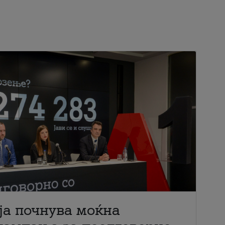
ја почнува моќна