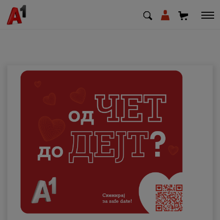
МК
EN
SQ
Приватни
Деловни
Поддршка
Надополни кредит
Плати сметка