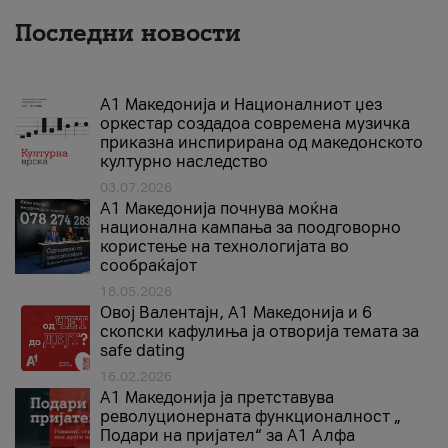
Последни новости
А1 Македонија и Националниот џез
оркестар создадоа современа музичка
приказна инспирирана од македонското
културно наследство
03.07.2026
A1 Македонија почнува моќна
национална кампања за поодговорно
користење на технологијата во
сообраќајот
18.05.2026
Овој Валентајн, A1 Македонија и 6
скопски кафулиња ја отворија темата за
safe dating
16.02.2026
А1 Македонија ја претставува
револуционерната функционалност „
Подари на пријател“ за А1 Алфа