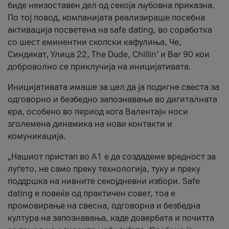
биде неизоставен дел од секоја љубовна приказна.
По тој повод, компанијата реализираше посебна
активација посветена на safe dating, во соработка
со шест еминентни скопски кафулиња, Че,
Синдикат, Улица 22, The Dude, Chillin’ и Bar 90 кои
доброволно се приклучија на иницијативата.
Иницијативата имаше за цел да ја подигне свеста за
одговорно и безбедно запознавање во дигиталната
ера, особено во период кога Валентајн носи
зголемена динамика на нови контакти и
комуникација.
„Нашиот пристап во А1 е да создадеме вредност за
луѓето, не само преку технологија, туку и преку
поддршка на нивните секојдневни избори. Safe
dating е повеќе од практичен совет, тоа е
промовирање на свесна, одговорна и безбедна
култура на запознавања, каде довербата и почитта