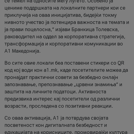
се темел на односите меѓу луѓето. Особено ја
цениме поддршката на локалните партнери кои се
приклучија на оваа иницијатива, бидејќи токму
нивното учество ја потенцира важноста на темата и
ја прави поцелосна,“ изјави Бранкица Толевска,
раководител на оддел за корпоративна стратегија,
трансформација и корпоративни комуникации во
А1 Македонија.
Во сите овие локали беа поставени стикери со QR
код кој води кон a1.mk, каде посетителите можеа да
пронајдат практични совети за безбедно онлајн
запознавање, препознавање „црвени знамиња“ и
заштита на личните податоци. Активноста
предизвика интерес кај посетители од различни
возрасти, проследена со позитивни реакции.
Со оваа активација, А1 ја потврдува својата
посветеност кон дигиталната безбедност и
едукацијата на корисниците, промовирајќи култура