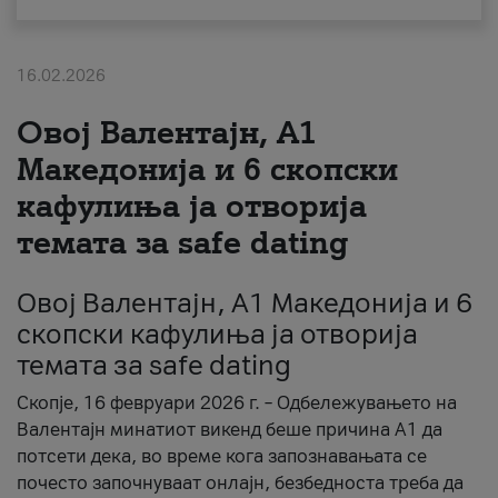
За нас
16.02.2026
#ПодобарОнлајн
Овој Валентајн, A1
Македонија и 6 скопски
кафулиња ја отворија
темата за safe dating
Овој Валентајн, A1 Македонија и 6
скопски кафулиња ја отворија
темата за safe dating
Скопје, 16 февруари 2026 г. – Одбележувањето на
Валентајн минатиот викенд беше причина А1 да
потсети дека, во време кога запознавањата се
почесто започнуваат онлајн, безбедноста треба да