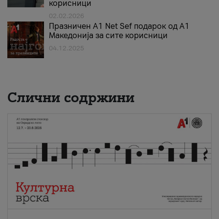
корисници
02.02.2026
Празничен A1 Net Sеf подарок од А1
Македонија за сите корисници
04.12.2025
Слични содржини