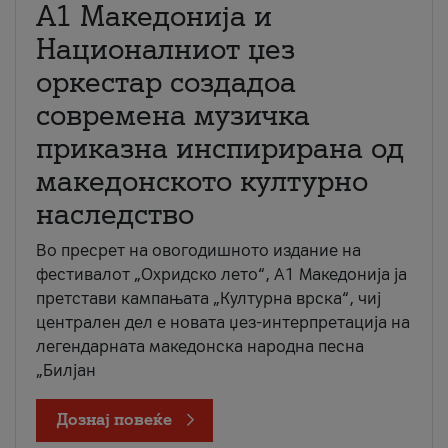
А1 Македонија и
Националниот џез
оркестар создадоа
современа музичка
приказна инспирирана од
македонското културно
наследство
Во пресрет на овогодишното издание на
фестивалот „Охридско лето“, А1 Македонија ја
претстави кампањата „Културна врска“, чиј
централен дел е новата џез-интерпретација на
легендарната македонска народна песна
„Билјан
Дознај повеќе