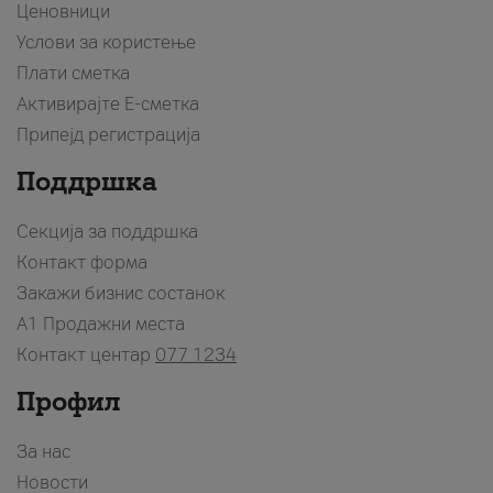
Ценовници
Услови за користење
Плати сметка
Активирајте Е-сметка
Припејд регистрација
Поддршка
Секција за поддршка
Контакт форма
Закажи бизнис состанок
A1 Продажни места
Контакт центар
077 1234
Профил
За нас
Новости