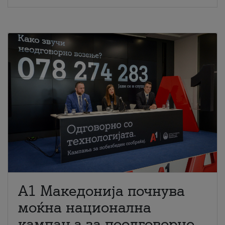
A1 Македонија почнува
моќна национална
кампања за поодговорно