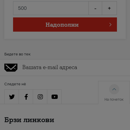
-
+
Надополни
Бидете во тек
Следете нè
На почеток
Брзи линкови