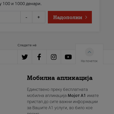
у 100 и 1000 денари.
-
+
Надополни
Следете нè
На почеток
Мобилна апликација
Единствено преку бесплатната
мобилна апликација
Мојот A1
имате
пристап до сите важни информации
за Вашите A1 услуги, во било кое
време.