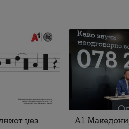
лниот џез
A1 Македони