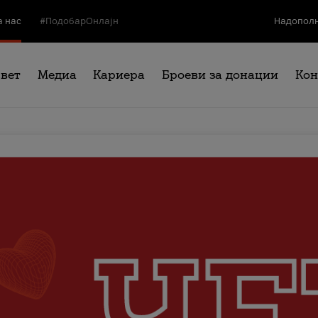
а нас
#ПодобарОнлајн
Надополн
свет
Медиа
Кариера
Броеви за донации
Кон