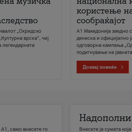
мена музичка
национална 
користење на
аследство
сообраќајот
ивалот „Охридско
A1 Македонија заедно 
„Културна врска“, чиј
денеска и официјално 
а легендарната
одговорна кампања „Од
подигнување на јавната 
Дознај повеќе
Надополни
 А1, само внесете го
Внесете ја сумата кој