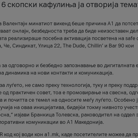
 6 скопски кафулиња ја отворија тема
а Валентајн минатиот викенд беше причина А1 да потсет
ваат онлајн, безбедноста треба да биде неизоставен дел
ата реализираше посебна активација посветена на safe d
е, Синдикат, Улица 22, The Dude, Chillin’ и Bar 90 кои
а за одговорно и безбедно запознавање во дигиталната 
на динамика на нови контакти и комуникација.
а луѓето, не само преку технологија, туку и преку подд
ќе од практичен совет, тоа е промовирање на свесна, од
а и почитта се темел на односите меѓу луѓето. Особено 
чија на оваа иницијатива, бидејќи токму нивното учест
сна,“ изјави Бранкица Толевска, раководител на оддел 
поративни комуникации во А1 Македонија.
R код кој води кон a1.mk, каде посетителите можеа да п