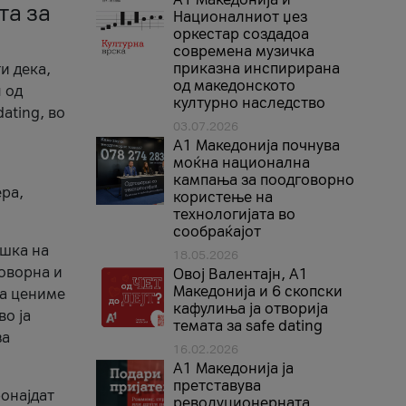
та за
Националниот џез
оркестар создадоа
современа музичка
приказна инспирирана
и дека,
од македонското
 од
културно наследство
ating, во
03.07.2026
A1 Македонија почнува
моќна национална
кампања за поодговорно
ера,
користење на
технологијата во
сообраќајот
ршка на
18.05.2026
говорна и
Овој Валентајн, A1
Македонија и 6 скопски
ја цениме
кафулиња ја отворија
во ја
темата за safe dating
за
16.02.2026
А1 Македонија ја
претставува
ронајдат
револуционерната