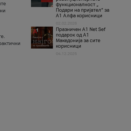
ите
функционалност „
Подари на пријател“ за
вни
А1 Алфа корисници
02.02.2026
Празничен A1 Net Sеf
подарок од А1
е.
Македонија за сите
практични
корисници
04.12.2025