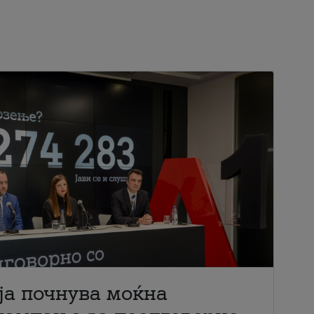
ја почнува моќна