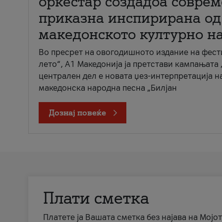
оркестар создадоа совре
приказна инспирирана од
македонското културно н
Во пресрет на овогодишното издание на фест
лето“, А1 Македонија ја претстави кампањата 
централен дел е новата џез-интерпретација н
македонска народна песна „Билјан
Дознај повеќе
Плати сметка
Платете ја Вашата сметка без најава на Мојот