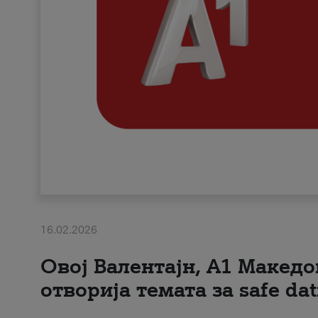
16.02.2026
Овој Валентајн, A1 Македо
отворија темата за safe dat