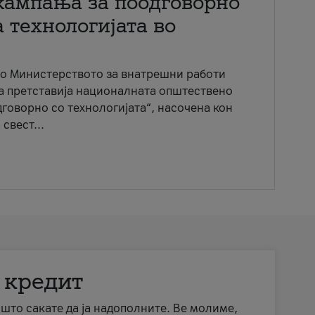
кампања за поодговорно
 технологијата во
со Министерството за внатрешни работи
ја претставија националната општествено
говорно со технологијата“, насочена кон
свест...
 кредит
а што сакате да ја надополните. Ве молиме,