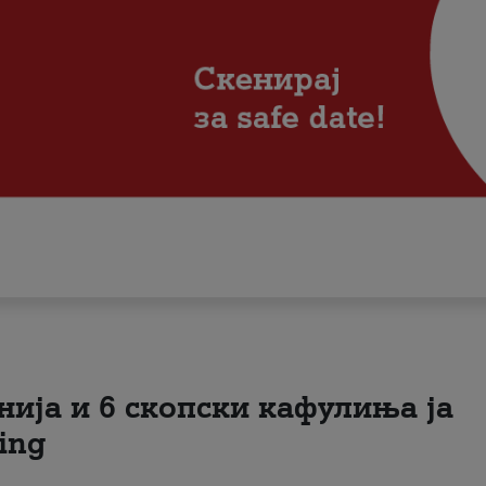
нија и 6 скопски кафулиња ја
ing