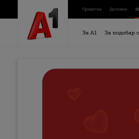
Приватни
Деловни
З
За А1
За подобар 