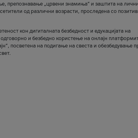
ње, препознавање „црвени знамиња“ и заштита на личн
осетители од различни возрасти, проследена со позити
ветеност кон дигиталната безбедност и едукацијата на
 одговорно и безбедно користење на онлајн платформит
јн“, посветена на подигање на свеста и обезбедување 
свет.