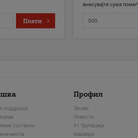
.
внесувајте сума помеѓ
Плати
ршка
Профил
за поддршка
За нас
форма
Новости
изнис состанок
А1 Групација
жни места
Кариера