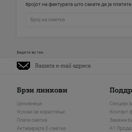
бројот на фактурата што сакате да ја платите
Број на сметка
Бидете во тек
Брзи линкови
Подд
Ценовници
Секција 
Услови за користење
Контакт 
Плати сметка
Закажи б
Активирајте Е-сметка
A1 Прода