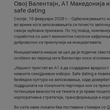
Овој Валентајн, A1 Македонија и
safe dating
Скопје, 16 февруари 2026 г. – Одбележувањето н
во време кога запознавањата се почесто започну
секоја љубовна приказна. По тој повод, компаниј
соработка со шест еминентни скопски кафулиња, Ч
доброволно се приклучија на иницијативата.
Иницијативата имаше за цел да ја подигне свест
особено во период кога Валентајн носи зголеме
„Нашиот пристап во А1 е да создадеме вредност з
нивните секојдневни избори. Safe dating е пове
безбедна култура на запознавања, каде довербат
поддршката на локалните партнери кои се приклу
потенцира важноста на темата и ја прави поцело
корпоративна стратегија, трансформација и кор
Во сите овие локали беа поставени стикери со Q