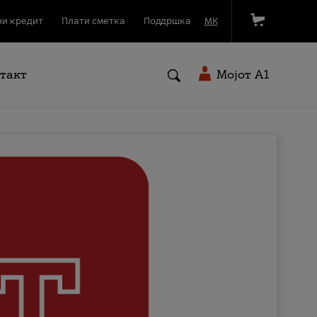
и кредит
Плати сметка
Поддршка
МК
такт
Мојот A1