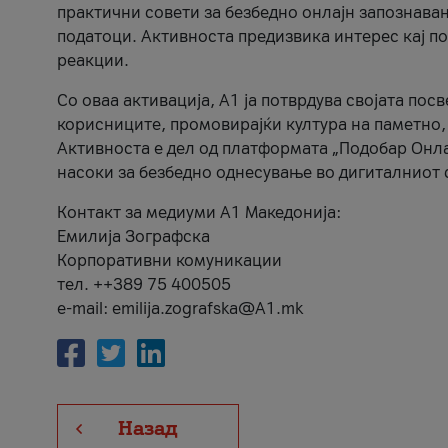
практични совети за безбедно онлајн запознава
податоци. Активноста предизвика интерес кај п
реакции.
Со оваа активација, А1 ја потврдува својата пос
корисниците, промовирајќи култура на паметно,
Активноста е дел од платформата „Подобар Онла
насоки за безбедно однесување во дигиталниот 
Контакт за медиуми А1 Македонија:
Емилија Зографска
Корпоративни комуникации
тел. ++389 75 400505
e-mail: emilija.zografska@A1.mk
Назад