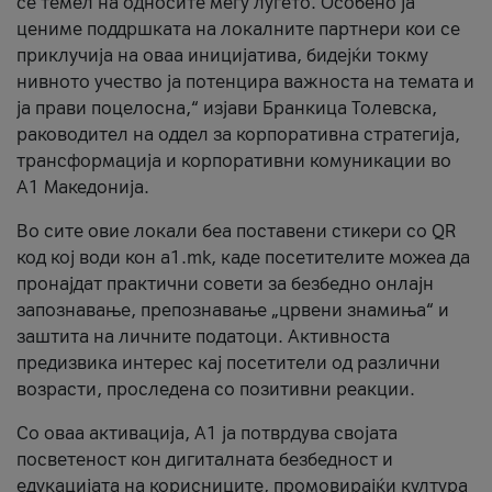
се темел на односите меѓу луѓето. Особено ја
цениме поддршката на локалните партнери кои се
приклучија на оваа иницијатива, бидејќи токму
нивното учество ја потенцира важноста на темата и
ја прави поцелосна,“ изјави Бранкица Толевска,
раководител на оддел за корпоративна стратегија,
трансформација и корпоративни комуникации во
А1 Македонија.
Во сите овие локали беа поставени стикери со QR
код кој води кон a1.mk, каде посетителите можеа да
пронајдат практични совети за безбедно онлајн
запознавање, препознавање „црвени знамиња“ и
заштита на личните податоци. Активноста
предизвика интерес кај посетители од различни
возрасти, проследена со позитивни реакции.
Со оваа активација, А1 ја потврдува својата
посветеност кон дигиталната безбедност и
едукацијата на корисниците, промовирајќи култура