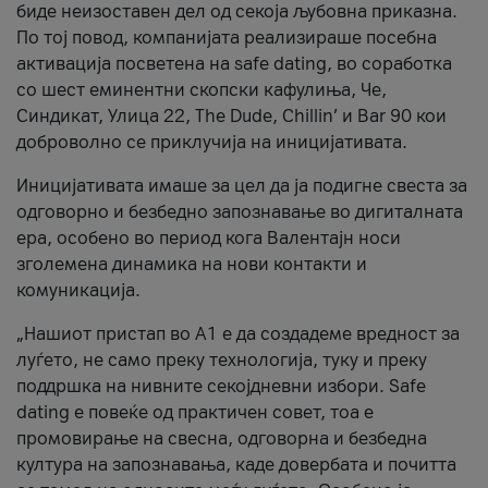
биде неизоставен дел од секоја љубовна приказна.
По тој повод, компанијата реализираше посебна
активација посветена на safe dating, во соработка
со шест еминентни скопски кафулиња, Че,
Синдикат, Улица 22, The Dude, Chillin’ и Bar 90 кои
доброволно се приклучија на иницијативата.
Иницијативата имаше за цел да ја подигне свеста за
одговорно и безбедно запознавање во дигиталната
ера, особено во период кога Валентајн носи
зголемена динамика на нови контакти и
комуникација.
„Нашиот пристап во А1 е да создадеме вредност за
луѓето, не само преку технологија, туку и преку
поддршка на нивните секојдневни избори. Safe
dating е повеќе од практичен совет, тоа е
промовирање на свесна, одговорна и безбедна
култура на запознавања, каде довербата и почитта