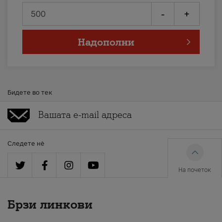
-
+
Надополни
Бидете во тек
Следете нè
На почеток
Брзи линкови