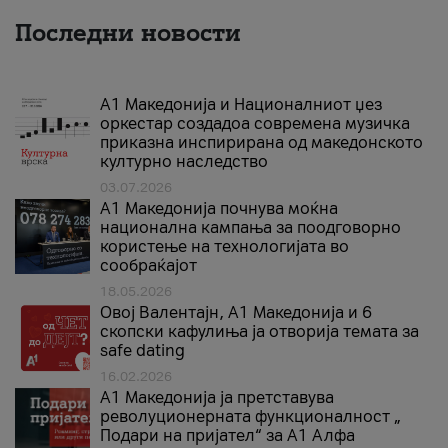
Последни новости
А1 Македонија и Националниот џез
оркестар создадоа современа музичка
приказна инспирирана од македонското
културно наследство
03.07.2026
A1 Македонија почнува моќна
национална кампања за поодговорно
користење на технологијата во
сообраќајот
18.05.2026
Овој Валентајн, A1 Македонија и 6
скопски кафулиња ја отворија темата за
safe dating
16.02.2026
А1 Македонија ја претставува
револуционерната функционалност „
Подари на пријател“ за А1 Алфа