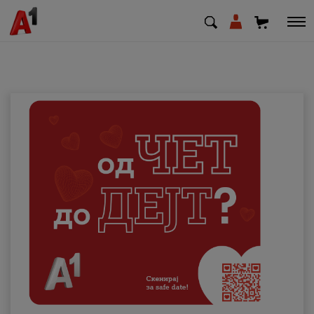
МК
EN
SQ
Приватни
Деловни
Поддршка
Надополни кредит
Плати сметка