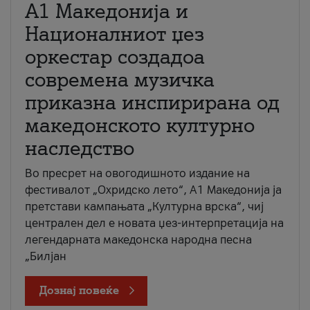
А1 Македонија и
Националниот џез
оркестар создадоа
современа музичка
приказна инспирирана од
македонското културно
наследство
Во пресрет на овогодишното издание на
фестивалот „Охридско лето“, А1 Македонија ја
претстави кампањата „Културна врска“, чиј
централен дел е новата џез-интерпретација на
легендарната македонска народна песна
„Билјан
Дознај повеќе