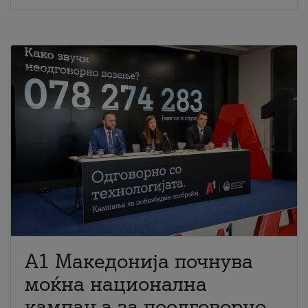
A1 Македонија почнува
моќна национална
кампања за поодговорно