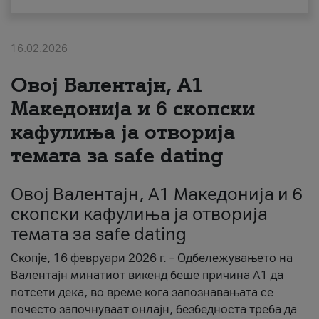
За нас
16.02.2026
#ПодобарОнлајн
Овој Валентајн, A1
Македонија и 6 скопски
кафулиња ја отворија
темата за safe dating
Овој Валентајн, A1 Македонија и 6
скопски кафулиња ја отворија
темата за safe dating
Скопје, 16 февруари 2026 г. – Одбележувањето на
Валентајн минатиот викенд беше причина А1 да
потсети дека, во време кога запознавањата се
почесто започнуваат онлајн, безбедноста треба да