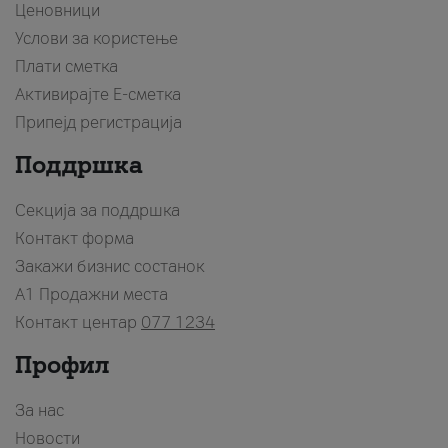
Ценовници
Услови за користење
Плати сметка
Активирајте Е-сметка
Припејд регистрација
Поддршка
Секција за поддршка
Контакт форма
Закажи бизнис состанок
A1 Продажни места
Контакт центар
077 1234
Профил
За нас
Новости