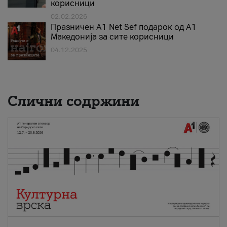
корисници
02.02.2026
Празничен A1 Net Sеf подарок од А1
Македонија за сите корисници
04.12.2025
Слични содржини