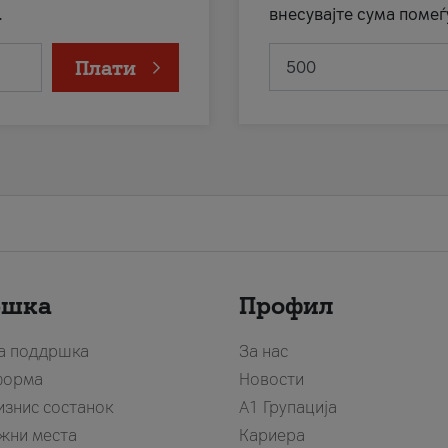
.
внесувајте сума помеѓ
Плати
ршка
Профил
за поддршка
За нас
форма
Новости
изнис состанок
А1 Групација
жни места
Кариера