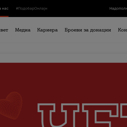
а нас
#ПодобарОнлајн
Надополн
свет
Медиа
Кариера
Броеви за донации
Кон