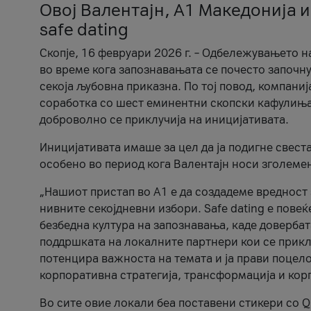
Овој Валентајн, A1 Македонија и
safe dating
Скопје, 16 февруари 2026 г. – Одбележувањето н
во време кога запознавањата се почесто започну
секоја љубовна приказна. По тој повод, компаниј
соработка со шест еминентни скопски кафулиња, Ч
доброволно се приклучија на иницијативата.
Иницијативата имаше за цел да ја подигне свест
особено во период кога Валентајн носи зголеме
„Нашиот пристап во А1 е да создадеме вредност з
нивните секојдневни избори. Safe dating е пове
безбедна култура на запознавања, каде довербат
поддршката на локалните партнери кои се приклу
потенцира важноста на темата и ја прави поцело
корпоративна стратегија, трансформација и кор
Во сите овие локали беа поставени стикери со Q