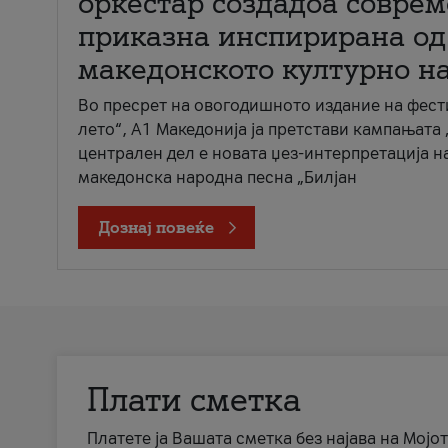
оркестар создадоа совре
приказна инспирирана од
македонското културно н
Во пресрет на овогодишното издание на фест
лето“, А1 Македонија ја претстави кампањата 
централен дел е новата џез-интерпретација н
македонска народна песна „Билјан
Дознај повеќе
Плати сметка
Платете ја Вашата сметка без најава на Мојот