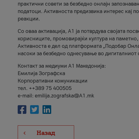
практични совети за безбедно онлајн запознава
податоци. Активноста предизвика интерес кај п
реакции.
Со оваа активација, А1 ја потврдува својата пос
корисниците, промовирајќи култура на паметно,
Активноста е дел од платформата „Подобар Онла
насоки за безбедно однесување во дигиталниот 
Контакт за медиуми А1 Македонија:
Емилија Зографска
Корпоративни комуникации
тел. ++389 75 400505
e-mail: emilija.zografska@A1.mk
Назад