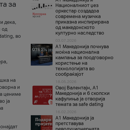
та за
Националниот џез
оркестар создадоа
современа музичка
приказна инспирирана
и дека,
од македонското
 од
културно наследство
ating, во
03.07.2026
A1 Македонија почнува
моќна национална
кампања за поодговорно
ера,
користење на
технологијата во
сообраќајот
ршка на
18.05.2026
говорна и
Овој Валентајн, A1
Македонија и 6 скопски
ја цениме
кафулиња ја отворија
во ја
темата за safe dating
за
16.02.2026
А1 Македонија ја
претставува
ронајдат
револуционерната