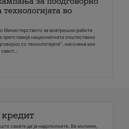
кампања за поодговорно
 технологијата во
со Министерството за внатрешни работи
ја претставија националната општествено
говорно со технологијата“, насочена кон
свест...
 кредит
а што сакате да ја надополните. Ве молиме,