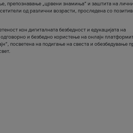
ње, препознавање „црвени знамиња“ и заштита на личн
осетители од различни возрасти, проследена со позити
ветеност кон дигиталната безбедност и едукацијата на
 одговорно и безбедно користење на онлајн платформит
јн“, посветена на подигање на свеста и обезбедување 
свет.