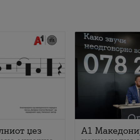
лниот џез
A1 Македони