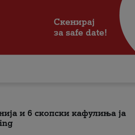
нија и 6 скопски кафулиња ја
ing