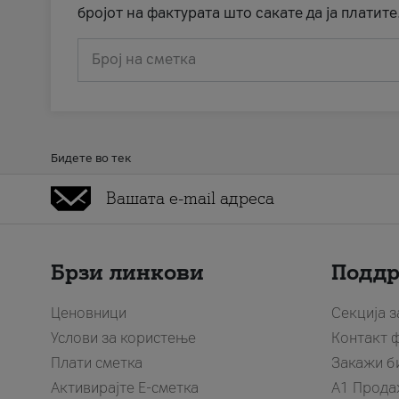
бројот на фактурата што сакате да ја платите
Број на сметка
Бидете во тек
Брзи линкови
Подд
Ценовници
Секција 
Услови за користење
Контакт 
Плати сметка
Закажи б
Активирајте Е-сметка
A1 Прода