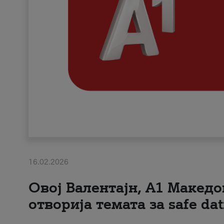
16.02.2026
Овој Валентајн, A1 Македо
отворија темата за safe dat