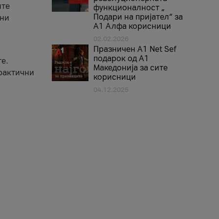
ите
функционалност „
Подари на пријател“ за
вни
А1 Алфа корисници
02.02.2026
Празничен A1 Net Sеf
подарок од А1
е.
Македонија за сите
практични
корисници
04.12.2025