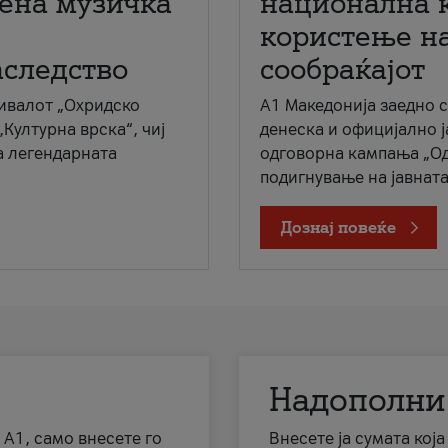
мена музичка
национална 
користење на
аследство
сообраќајот
ивалот „Охридско
A1 Македонија заедно 
„Културна врска“, чиј
денеска и официјално 
а легендарната
одговорна кампања „Од
подигнување на јавната 
Дознај повеќе
Надополни
 А1, само внесете го
Внесете ја сумата кој