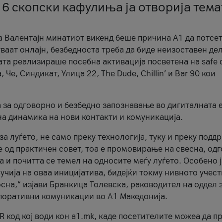
 6 скопски кафулиња ја отворија тема
а Валентајн минатиот викенд беше причина А1 да потсет
ваат онлајн, безбедноста треба да биде неизоставен дел
ата реализираше посебна активација посветена на safe d
е, Синдикат, Улица 22, The Dude, Chillin’ и Bar 90 кои
а за одговорно и безбедно запознавање во дигиталната 
на динамика на нови контакти и комуникација.
а луѓето, не само преку технологија, туку и преку подд
ќе од практичен совет, тоа е промовирање на свесна, од
а и почитта се темел на односите меѓу луѓето. Особено 
чија на оваа иницијатива, бидејќи токму нивното учест
сна,“ изјави Бранкица Толевска, раководител на оддел 
поративни комуникации во А1 Македонија.
R код кој води кон a1.mk, каде посетителите можеа да п