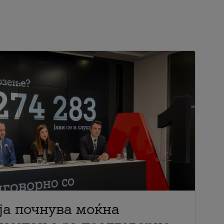
ја почнува моќна