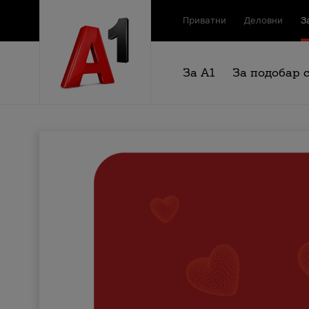
Приватни
Деловни
З
За А1
За подобар 