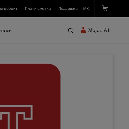
и кредит
Плати сметка
Поддршка
МК
такт
Мојот A1