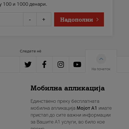
у 100 и 1000 денари.
-
+
Надополни
Следете нè
На почеток
Мобилна апликација
Единствено преку бесплатната
мобилна апликација
Мојот A1
имате
пристап до сите важни информации
за Вашите A1 услуги, во било кое
време.