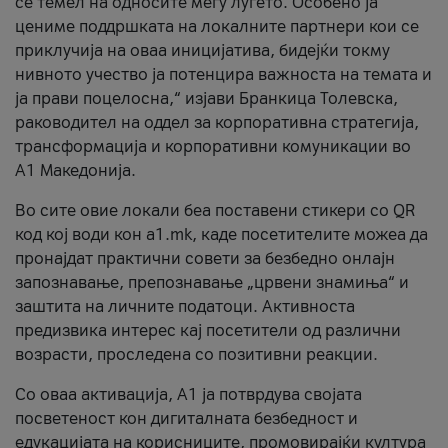
се темел на односите меѓу луѓето. Особено ја
цениме поддршката на локалните партнери кои се
приклучија на оваа иницијатива, бидејќи токму
нивното учество ја потенцира важноста на темата и
ја прави поцелосна,“ изјави Бранкица Толевска,
раководител на оддел за корпоративна стратегија,
трансформација и корпоративни комуникации во
А1 Македонија.
Во сите овие локали беа поставени стикери со QR
код кој води кон a1.mk, каде посетителите можеа да
пронајдат практични совети за безбедно онлајн
запознавање, препознавање „црвени знамиња“ и
заштита на личните податоци. Активноста
предизвика интерес кај посетители од различни
возрасти, проследена со позитивни реакции.
Со оваа активација, А1 ја потврдува својата
посветеност кон дигиталната безбедност и
едукацијата на корисниците, промовирајќи култура