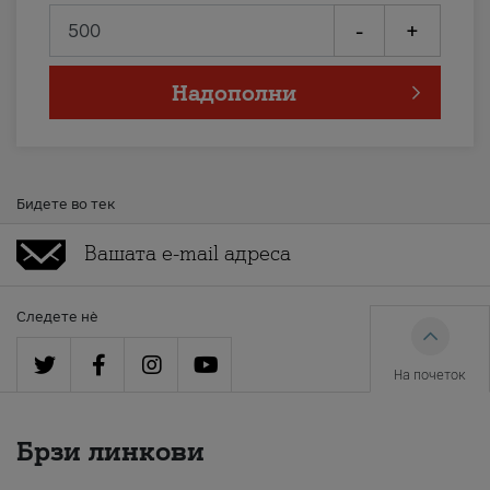
-
+
Надополни
Бидете во тек
Следете нè
На почеток
Брзи линкови