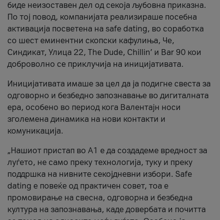
биде неизоставен дел од секоја љубовна приказна.
По тој повод, компанијата реализираше посебна
активација посветена на safe dating, во соработка
со шест еминентни скопски кафулиња, Че,
Синдикат, Улица 22, The Dude, Chillin’ и Bar 90 кои
доброволно се приклучија на иницијативата.
Иницијативата имаше за цел да ја подигне свеста за
одговорно и безбедно запознавање во дигиталната
ера, особено во период кога Валентајн носи
зголемена динамика на нови контакти и
комуникација.
„Нашиот пристап во А1 е да создадеме вредност за
луѓето, не само преку технологија, туку и преку
поддршка на нивните секојдневни избори. Safe
dating е повеќе од практичен совет, тоа е
промовирање на свесна, одговорна и безбедна
култура на запознавања, каде довербата и почитта