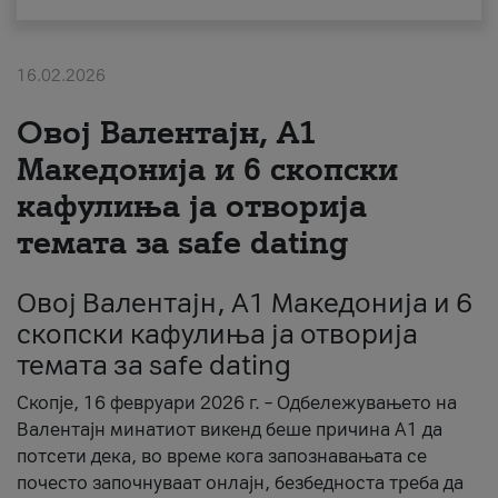
За нас
16.02.2026
#ПодобарОнлајн
Овој Валентајн, A1
Македонија и 6 скопски
кафулиња ја отворија
темата за safe dating
Овој Валентајн, A1 Македонија и 6
скопски кафулиња ја отворија
темата за safe dating
Скопје, 16 февруари 2026 г. – Одбележувањето на
Валентајн минатиот викенд беше причина А1 да
потсети дека, во време кога запознавањата се
почесто започнуваат онлајн, безбедноста треба да