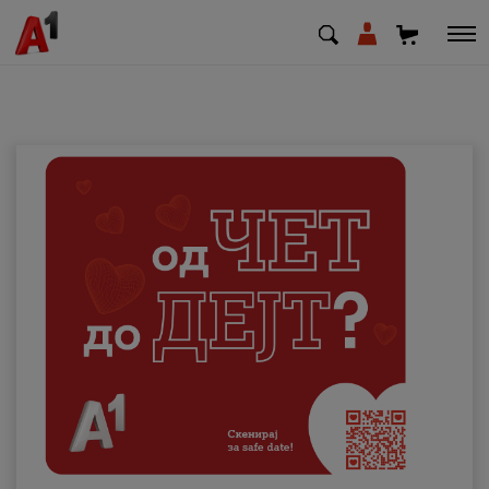
МК
EN
SQ
Приватни
Деловни
Поддршка
Надополни кредит
Плати сметка