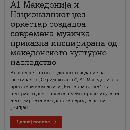
А1 Македонија и
Националниот џез
оркестар создадоа
современа музичка
приказна инспирирана од
македонското културно
наследство
Во пресрет на овогодишното издание на
фестивалот „Охридско лето“, А1 Македонија ја
претстави кампањата „Културна врска“, чиј
централен дел е новата џез-интерпретација на
легендарната македонска народна песна
„Билјан
Дознај повеќе