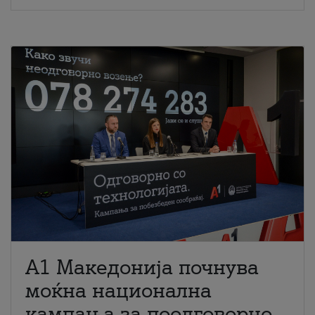
A1 Македонија почнува
моќна национална
кампања за поодговорно