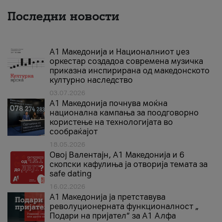
Последни новости
А1 Македонија и Националниот џез
оркестар создадоа современа музичка
приказна инспирирана од македонското
културно наследство
03.07.2026
A1 Македонија почнува моќна
национална кампања за поодговорно
користење на технологијата во
сообраќајот
18.05.2026
Овој Валентајн, A1 Македонија и 6
скопски кафулиња ја отворија темата за
safe dating
16.02.2026
А1 Македонија ја претставува
револуционерната функционалност „
Подари на пријател“ за А1 Алфа