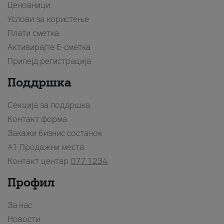
Ценовници
Услови за користење
Плати сметка
Активирајте Е-сметка
Припејд регистрација
Поддршка
Секција за поддршка
Контакт форма
Закажи бизнис состанок
A1 Продажни места
Контакт центар
077 1234
Профил
За нас
Новости