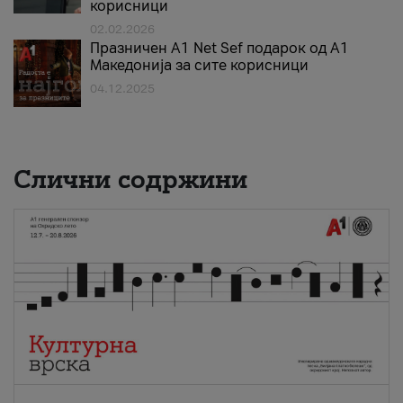
корисници
02.02.2026
Празничен A1 Net Sеf подарок од А1
Македонија за сите корисници
04.12.2025
Слични содржини