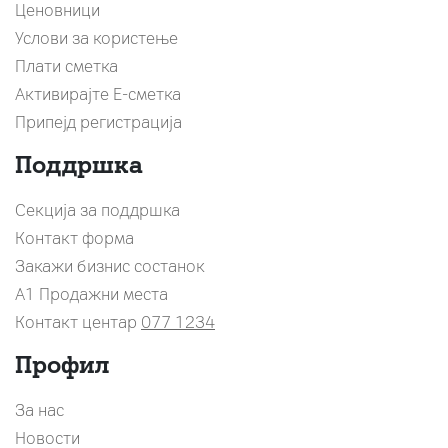
Ценовници
Услови за користење
Плати сметка
Активирајте Е-сметка
Припејд регистрација
Поддршка
Секција за поддршка
Контакт форма
Закажи бизнис состанок
A1 Продажни места
Контакт центар
077 1234
Профил
За нас
Новости