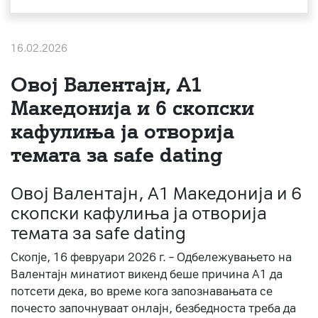
За нас
16.02.2026
#ПодобарОнлајн
Овој Валентајн, A1
Македонија и 6 скопски
кафулиња ја отворија
темата за safe dating
Овој Валентајн, A1 Македонија и 6
скопски кафулиња ја отворија
темата за safe dating
Скопје, 16 февруари 2026 г. – Одбележувањето на
Валентајн минатиот викенд беше причина А1 да
потсети дека, во време кога запознавањата се
почесто започнуваат онлајн, безбедноста треба да