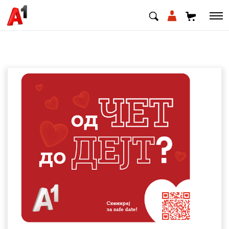
МК
EN
SQ
Приватни
Деловни
Поддршка
Надополни кредит
Плати сметка