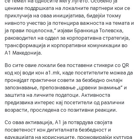
се темел на односите меѓу луѓето. Особено ја
цениме поддршката на локалните партнери кои се
приклучија на оваа иницијатива, бидејќи токму
нивното учество ја потенцира важноста на темата и
ја прави поцелосна,“ изјави Бранкица Толевска,
раководител на оддел за корпоративна стратегија,
трансформација и корпоративни комуникации во
А1 Македонија.
Во сите овие локали беа поставени стикери со QR
код кој води кон a1.mk, каде посетителите можеа да
пронајдат практични совети за безбедно онлајн
запознавање, препознавање „црвени знамиња“ и
заштита на личните податоци. Активноста
предизвика интерес кај посетители од различни
возрасти, проследена со позитивни реакции.
Со оваа активација, А1 ја потврдува својата
посветеност кон дигиталната безбедност и
едукацијата на корисниците, промовирајќи култура