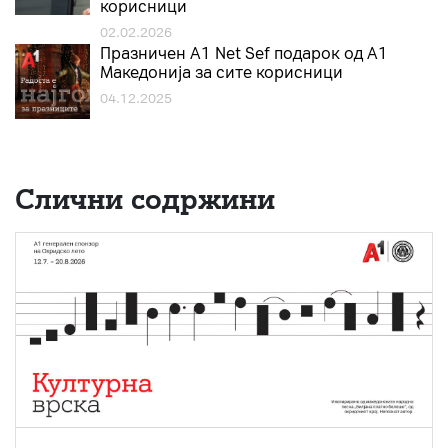
корисници
02.02.2026
Празничен A1 Net Sеf подарок од А1
Македонија за сите корисници
04.12.2025
Слични содржини