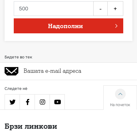
-
+
Надополни
Бидете во тек
Следете нè
На почеток
Брзи линкови