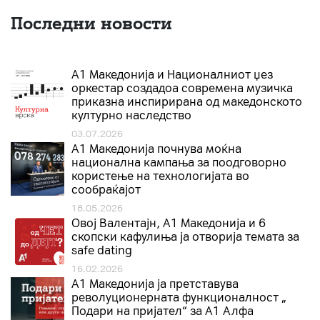
Последни новости
А1 Македонија и Националниот џез
оркестар создадоа современа музичка
приказна инспирирана од македонското
културно наследство
03.07.2026
A1 Македонија почнува моќна
национална кампања за поодговорно
користење на технологијата во
сообраќајот
18.05.2026
Овој Валентајн, A1 Македонија и 6
скопски кафулиња ја отворија темата за
safe dating
16.02.2026
А1 Македонија ја претставува
револуционерната функционалност „
Подари на пријател“ за А1 Алфа