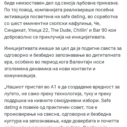
биде неизоставен дел од секоја љубовна приказна.
По тој повод, компанијата реализираше посебна
активација посветена на safe dating, во соработка
со шест еминентни скопски кафулиња, Че,
Синдикат, Улица 22, The Dude, Chillin’ и Bar 90 кои
доброволно се приклучија на иницијативата.
Иницијативата имаше за цел да ја подигне свеста за
одговорно и безбедно запознавање во дигиталната
ера, особено во период кога Валентајн носи
зголемена динамика на нови контакти и
комуникација.
„Нашиот пристап во А1 е да создадеме вредност за
луѓето, не само преку технологија, туку и преку
поддршка на нивните секојдневни избори. Safe
dating е повеќе од практичен совет, тоа е
промовирање на свесна, одговорна и безбедна
култура на запознавања, каде довербата и почитта