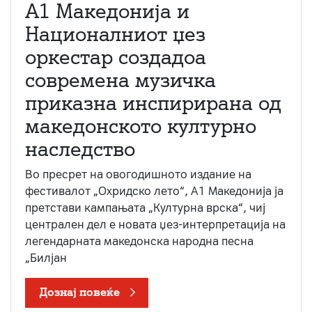
А1 Македонија и
Националниот џез
оркестар создадоа
современа музичка
приказна инспирирана од
македонското културно
наследство
Во пресрет на овогодишното издание на
фестивалот „Охридско лето“, А1 Македонија ја
претстави кампањата „Културна врска“, чиј
централен дел е новата џез-интерпретација на
легендарната македонска народна песна
„Билјан
Дознај повеќе