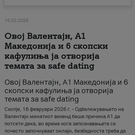
За нас
16.02.2026
#ПодобарОнлајн
Овој Валентајн, A1
Македонија и 6 скопски
кафулиња ја отворија
темата за safe dating
Овој Валентајн, A1 Македонија и 6
скопски кафулиња ја отворија
темата за safe dating
Скопје, 16 февруари 2026 г. – Одбележувањето на
Валентајн минатиот викенд беше причина А1 да
потсети дека, во време кога запознавањата се
почесто започнуваат онлајн, безбедноста треба да