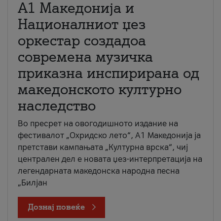
А1 Македонија и
Националниот џез
оркестар создадоа
современа музичка
приказна инспирирана од
македонското културно
наследство
Во пресрет на овогодишното издание на
фестивалот „Охридско лето“, А1 Македонија ја
претстави кампањата „Културна врска“, чиј
централен дел е новата џез-интерпретација на
легендарната македонска народна песна
„Билјан
Дознај повеќе