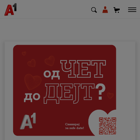
МК
EN
SQ
Приватни
Деловни
Поддршка
Надополни кредит
Плати сметка