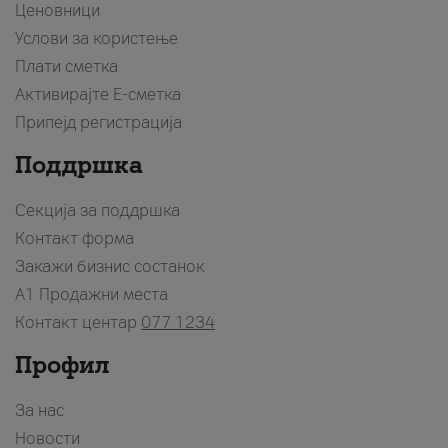
Ценовници
Услови за користење
Плати сметка
Активирајте Е-сметка
Припејд регистрација
Поддршка
Секција за поддршка
Контакт форма
Закажи бизнис состанок
A1 Продажни места
Контакт центар
077 1234
Профил
За нас
Новости