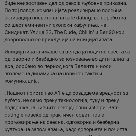
биде неизоставен дел од секоја љубовна приказна.
По тој повод, компанијата реализираше посебна
активација посветена на safe dating, во соработка
со шест еминентни скопски кафулиња, Че,
Синдикат, Улица 22, The Dude, Chillin’ и Bar 90 кои
доброволно се приклучија на иницијативата.
Иницијативата имаше за цел да ја подигне свеста за
одговорно и безбедно запознавање во дигиталната
ера, особено во период кога Валентајн носи
зголемена динамика на нови контакти и
комуникација.
„Нашиот пристап во А1 е да создадеме вредност за
луѓето, не само преку технологија, туку и преку
поддршка на нивните секојдневни избори. Safe
dating е повеќе од практичен совет, тоа е
промовирање на свесна, одговорна и безбедна
култура на запознавања, каде довербата и почитта