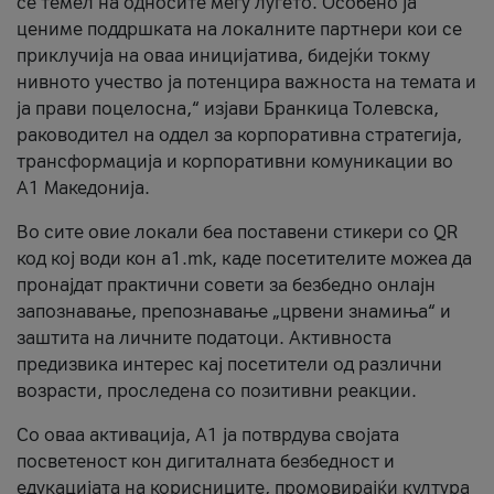
се темел на односите меѓу луѓето. Особено ја
цениме поддршката на локалните партнери кои се
приклучија на оваа иницијатива, бидејќи токму
нивното учество ја потенцира важноста на темата и
ја прави поцелосна,“ изјави Бранкица Толевска,
раководител на оддел за корпоративна стратегија,
трансформација и корпоративни комуникации во
А1 Македонија.
Во сите овие локали беа поставени стикери со QR
код кој води кон a1.mk, каде посетителите можеа да
пронајдат практични совети за безбедно онлајн
запознавање, препознавање „црвени знамиња“ и
заштита на личните податоци. Активноста
предизвика интерес кај посетители од различни
возрасти, проследена со позитивни реакции.
Со оваа активација, А1 ја потврдува својата
посветеност кон дигиталната безбедност и
едукацијата на корисниците, промовирајќи култура