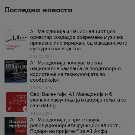
Последни новости
А1 Македонија и Националниот џез
оркестар создадоа современа музичка
приказна инспирирана од македонското
културно наследство
03.07.2026
A1 Македонија почнува моќна
национална кампања за поодговорно
користење на технологијата во
сообраќајот
18.05.2026
Овој Валентајн, A1 Македонија и 6
скопски кафулиња ја отворија темата за
safe dating
16.02.2026
А1 Македонија ја претставува
револуционерната функционалност „
Подари на пријател“ за А1 Алфа