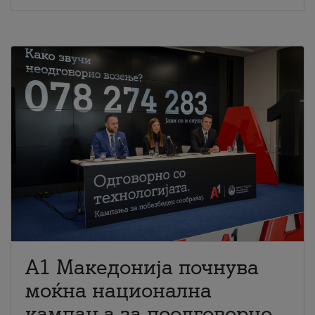
A1 Македонија почнува
моќна национална
кампања за поодговорно