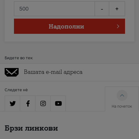
-
+
Надополни
Бидете во тек
Следете нè
На почеток
Брзи линкови