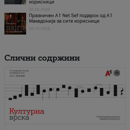
корисници
02.02.2026
Празничен A1 Net Sеf подарок од А1
Македонија за сите корисници
04.12.2025
Слични содржини