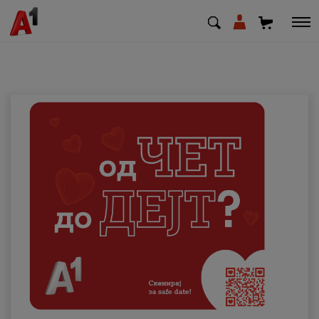
МК
EN
SQ
Приватни
Деловни
Поддршка
Надополни кредит
Плати сметка