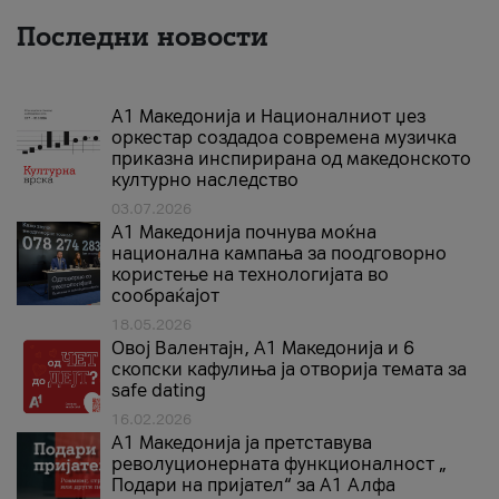
Последни новости
А1 Македонија и Националниот џез
оркестар создадоа современа музичка
приказна инспирирана од македонското
културно наследство
03.07.2026
A1 Македонија почнува моќна
национална кампања за поодговорно
користење на технологијата во
сообраќајот
18.05.2026
Овој Валентајн, A1 Македонија и 6
скопски кафулиња ја отворија темата за
safe dating
16.02.2026
А1 Македонија ја претставува
револуционерната функционалност „
Подари на пријател“ за А1 Алфа