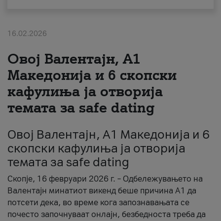
За нас
16.02.2026
#ПодобарОнлајн
Овој Валентајн, A1
Македонија и 6 скопски
кафулиња ја отворија
темата за safe dating
Овој Валентајн, A1 Македонија и 6
скопски кафулиња ја отворија
темата за safe dating
Скопје, 16 февруари 2026 г. – Одбележувањето на
Валентајн минатиот викенд беше причина А1 да
потсети дека, во време кога запознавањата се
почесто започнуваат онлајн, безбедноста треба да