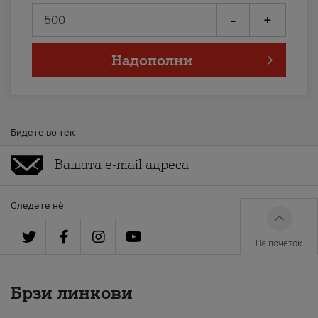
-
+
Надополни
Бидете во тек
Следете нè
На почеток
Брзи линкови