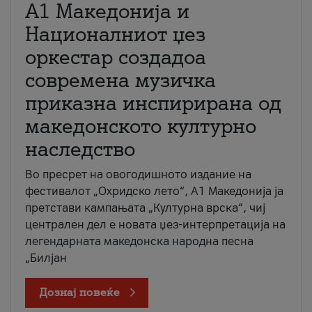
А1 Македонија и
Националниот џез
оркестар создадоа
современа музичка
приказна инспирирана од
македонското културно
наследство
Во пресрет на овогодишното издание на
фестивалот „Охридско лето“, А1 Македонија ја
претстави кампањата „Културна врска“, чиј
централен дел е новата џез-интерпретација на
легендарната македонска народна песна
„Билјан
Дознај повеќе