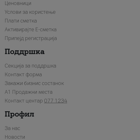
Ценовници
Услови за користење
Плати сметка
Активирајте Е-сметка
Припејд регистрација
Поддршка
Секција за поддршка
Контакт форма
Закажи бизнис состанок
A1 Продажни места
Контакт центар
077 1234
Профил
За нас
Новости