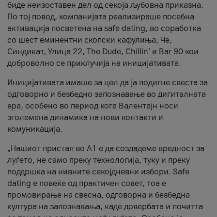
биде неизоставен дел од секоја љубовна приказна.
По тој повод, компанијата реализираше посебна
активација посветена на safe dating, во соработка
со шест еминентни скопски кафулиња, Че,
Синдикат, Улица 22, The Dude, Chillin’ и Bar 90 кои
доброволно се приклучија на иницијативата.
Иницијативата имаше за цел да ја подигне свеста за
одговорно и безбедно запознавање во дигиталната
ера, особено во период кога Валентајн носи
зголемена динамика на нови контакти и
комуникација.
„Нашиот пристап во А1 е да создадеме вредност за
луѓето, не само преку технологија, туку и преку
поддршка на нивните секојдневни избори. Safe
dating е повеќе од практичен совет, тоа е
промовирање на свесна, одговорна и безбедна
култура на запознавања, каде довербата и почитта