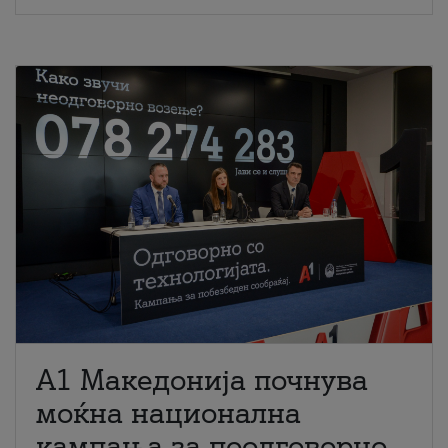
A1 Македонија почнува
моќна национална
кампања за поодговорно