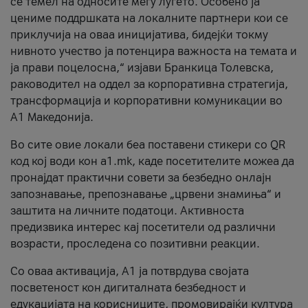
се темел на односите меѓу луѓето. Особено ја
цениме поддршката на локалните партнери кои се
приклучија на оваа иницијатива, бидејќи токму
нивното учество ја потенцира важноста на темата и
ја прави поцелосна,“ изјави Бранкица Толевска,
раководител на оддел за корпоративна стратегија,
трансформација и корпоративни комуникации во
А1 Македонија.
Во сите овие локали беа поставени стикери со QR
код кој води кон a1.mk, каде посетителите можеа да
пронајдат практични совети за безбедно онлајн
запознавање, препознавање „црвени знамиња“ и
заштита на личните податоци. Активноста
предизвика интерес кај посетители од различни
возрасти, проследена со позитивни реакции.
Со оваа активација, А1 ја потврдува својата
посветеност кон дигиталната безбедност и
едукацијата на корисниците, промовирајќи култура