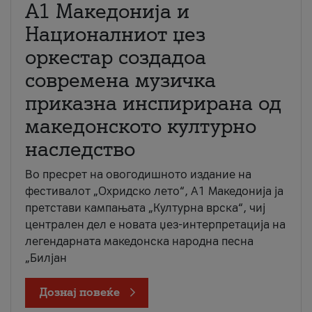
А1 Македонија и
Националниот џез
оркестар создадоа
современа музичка
приказна инспирирана од
македонското културно
наследство
Во пресрет на овогодишното издание на
фестивалот „Охридско лето“, А1 Македонија ја
претстави кампањата „Културна врска“, чиј
централен дел е новата џез-интерпретација на
легендарната македонска народна песна
„Билјан
Дознај повеќе