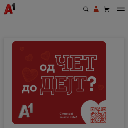
МК
EN
SQ
Приватни
Деловни
Поддршка
Надополни кредит
Плати сметка