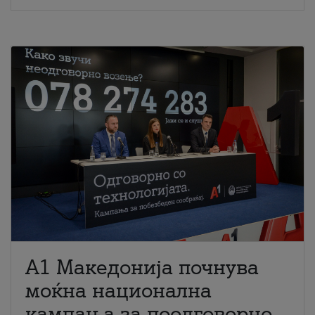
A1 Македонија почнува
моќна национална
кампања за поодговорно