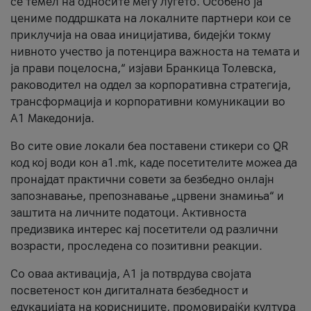
се темел на односите меѓу луѓето. Особено ја
цениме поддршката на локалните партнери кои се
приклучија на оваа иницијатива, бидејќи токму
нивното учество ја потенцира важноста на темата и
ја прави поцелосна,“ изјави Бранкица Толевска,
раководител на оддел за корпоративна стратегија,
трансформација и корпоративни комуникации во
А1 Македонија.
Во сите овие локали беа поставени стикери со QR
код кој води кон a1.mk, каде посетителите можеа да
пронајдат практични совети за безбедно онлајн
запознавање, препознавање „црвени знамиња“ и
заштита на личните податоци. Активноста
предизвика интерес кај посетители од различни
возрасти, проследена со позитивни реакции.
Со оваа активација, А1 ја потврдува својата
посветеност кон дигиталната безбедност и
едукацијата на корисниците, промовирајќи култура