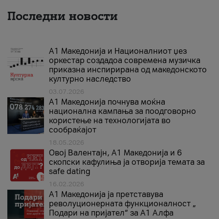
Последни новости
А1 Македонија и Националниот џез
оркестар создадоа современа музичка
приказна инспирирана од македонското
културно наследство
03.07.2026
A1 Македонија почнува моќна
национална кампања за поодговорно
користење на технологијата во
сообраќајот
18.05.2026
Овој Валентајн, A1 Македонија и 6
скопски кафулиња ја отворија темата за
safe dating
16.02.2026
А1 Македонија ја претставува
револуционерната функционалност „
Подари на пријател“ за А1 Алфа