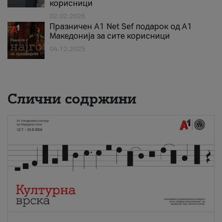
корисници
02.02.2026
Празничен A1 Net Sеf подарок од А1
Македонија за сите корисници
04.12.2025
Слични содржини