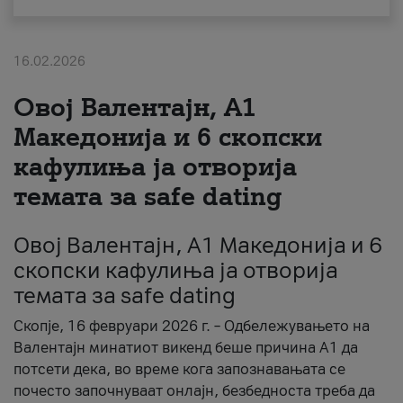
За нас
16.02.2026
#ПодобарОнлајн
Овој Валентајн, A1
Македонија и 6 скопски
кафулиња ја отворија
темата за safe dating
Овој Валентајн, A1 Македонија и 6
скопски кафулиња ја отворија
темата за safe dating
Скопје, 16 февруари 2026 г. – Одбележувањето на
Валентајн минатиот викенд беше причина А1 да
потсети дека, во време кога запознавањата се
почесто започнуваат онлајн, безбедноста треба да