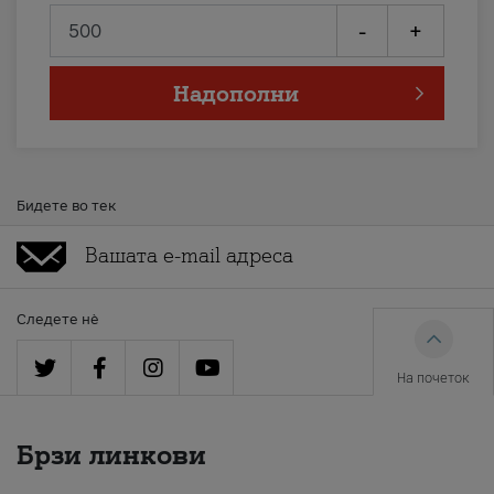
-
+
Надополни
Бидете во тек
Следете нè
На почеток
Брзи линкови