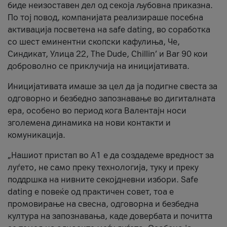
биде неизоставен дел од секоја љубовна приказна.
По тој повод, компанијата реализираше посебна
активација посветена на safe dating, во соработка
со шест еминентни скопски кафулиња, Че,
Синдикат, Улица 22, The Dude, Chillin’ и Bar 90 кои
доброволно се приклучија на иницијативата.
Иницијативата имаше за цел да ја подигне свеста за
одговорно и безбедно запознавање во дигиталната
ера, особено во период кога Валентајн носи
зголемена динамика на нови контакти и
комуникација.
„Нашиот пристап во А1 е да создадеме вредност за
луѓето, не само преку технологија, туку и преку
поддршка на нивните секојдневни избори. Safe
dating е повеќе од практичен совет, тоа е
промовирање на свесна, одговорна и безбедна
култура на запознавања, каде довербата и почитта