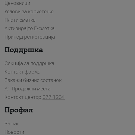
Ценовници
Услови за користење
Плати сметка
Активирајте Е-сметка
Припејд регистрација
Поддршка
Секција за поддршка
Контакт форма
Закажи бизнис состанок
A1 Продажни места
Контакт центар
077 1234
Профил
За нас
Новости