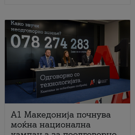
A1 Македонија почнува
моќна национална
кампања за поодговорно