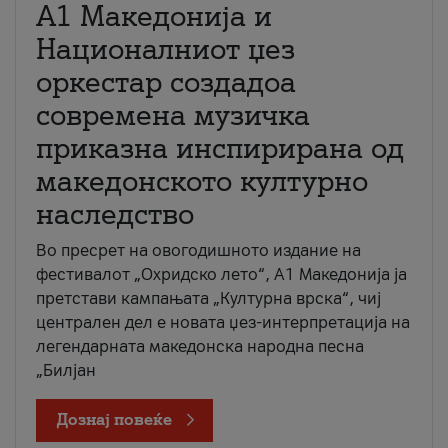
А1 Македонија и
Националниот џез
оркестар создадоа
современа музичка
приказна инспирирана од
македонското културно
наследство
Во пресрет на овогодишното издание на
фестивалот „Охридско лето“, А1 Македонија ја
претстави кампањата „Културна врска“, чиј
централен дел е новата џез-интерпретација на
легендарната македонска народна песна
„Билјан
Дознај повеќе