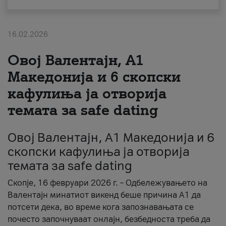
За нас
16.02.2026
#ПодобарОнлајн
Овој Валентајн, A1
Македонија и 6 скопски
кафулиња ја отворија
темата за safe dating
Овој Валентајн, A1 Македонија и 6
скопски кафулиња ја отворија
темата за safe dating
Скопје, 16 февруари 2026 г. – Одбележувањето на
Валентајн минатиот викенд беше причина А1 да
потсети дека, во време кога запознавањата се
почесто започнуваат онлајн, безбедноста треба да