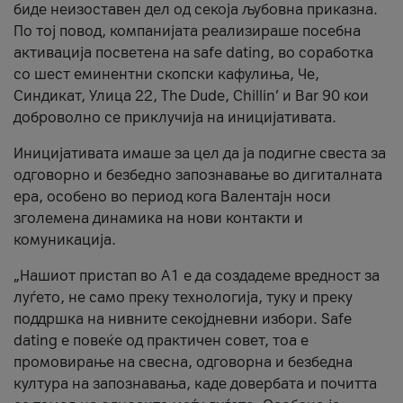
биде неизоставен дел од секоја љубовна приказна.
По тој повод, компанијата реализираше посебна
активација посветена на safe dating, во соработка
со шест еминентни скопски кафулиња, Че,
Синдикат, Улица 22, The Dude, Chillin’ и Bar 90 кои
доброволно се приклучија на иницијативата.
Иницијативата имаше за цел да ја подигне свеста за
одговорно и безбедно запознавање во дигиталната
ера, особено во период кога Валентајн носи
зголемена динамика на нови контакти и
комуникација.
„Нашиот пристап во А1 е да создадеме вредност за
луѓето, не само преку технологија, туку и преку
поддршка на нивните секојдневни избори. Safe
dating е повеќе од практичен совет, тоа е
промовирање на свесна, одговорна и безбедна
култура на запознавања, каде довербата и почитта