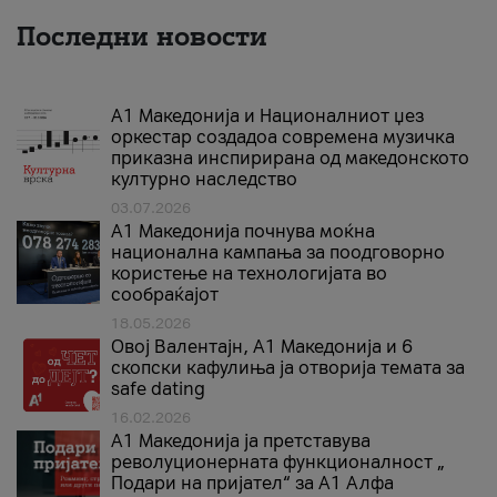
Последни новости
А1 Македонија и Националниот џез
оркестар создадоа современа музичка
приказна инспирирана од македонското
културно наследство
03.07.2026
A1 Македонија почнува моќна
национална кампања за поодговорно
користење на технологијата во
сообраќајот
18.05.2026
Овој Валентајн, A1 Македонија и 6
скопски кафулиња ја отворија темата за
safe dating
16.02.2026
А1 Македонија ја претставува
револуционерната функционалност „
Подари на пријател“ за А1 Алфа