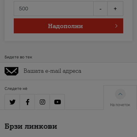
-
+
Надополни
Бидете во тек
Следете нè
На почеток
Брзи линкови