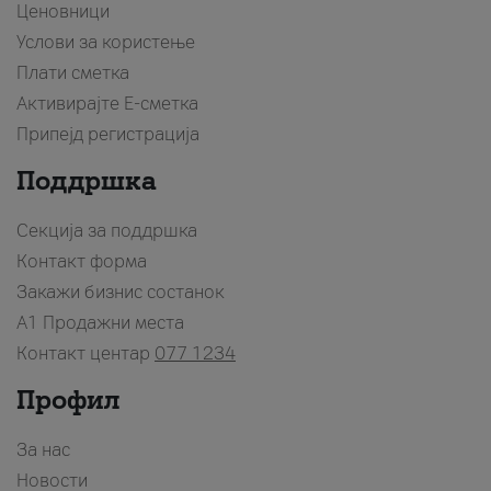
Ценовници
Услови за користење
Плати сметка
Активирајте Е-сметка
Припејд регистрација
Поддршка
Секција за поддршка
Контакт форма
Закажи бизнис состанок
A1 Продажни места
Контакт центар
077 1234
Профил
За нас
Новости