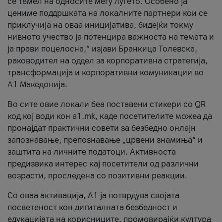
се темел на односите меѓу луѓето. Особено ја
цениме поддршката на локалните партнери кои се
приклучија на оваа иницијатива, бидејќи токму
нивното учество ја потенцира важноста на темата и
ја прави поцелосна,“ изјави Бранкица Толевска,
раководител на оддел за корпоративна стратегија,
трансформација и корпоративни комуникации во
А1 Македонија.
Во сите овие локали беа поставени стикери со QR
код кој води кон a1.mk, каде посетителите можеа да
пронајдат практични совети за безбедно онлајн
запознавање, препознавање „црвени знамиња“ и
заштита на личните податоци. Активноста
предизвика интерес кај посетители од различни
возрасти, проследена со позитивни реакции.
Со оваа активација, А1 ја потврдува својата
посветеност кон дигиталната безбедност и
едукацијата на корисниците, промовирајќи култура