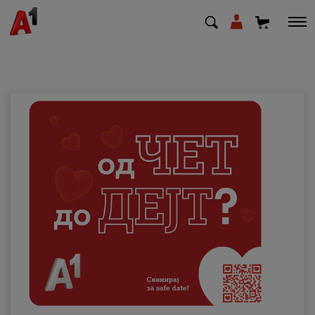
МК
EN
SQ
Приватни
Деловни
Поддршка
Надополни кредит
Плати сметка