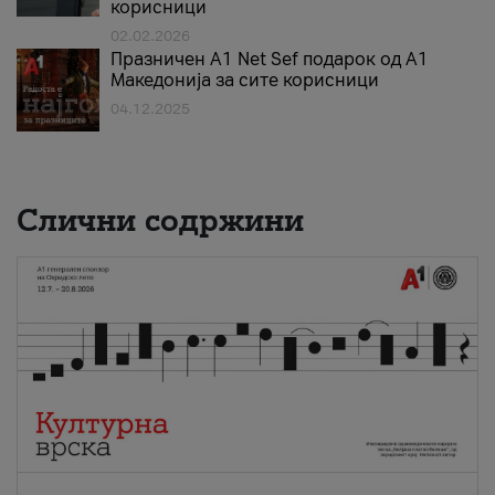
корисници
02.02.2026
Празничен A1 Net Sеf подарок од А1
Македонија за сите корисници
04.12.2025
Слични содржини