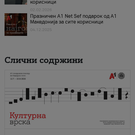
корисници
02.02.2026
Празничен A1 Net Sеf подарок од А1
Македонија за сите корисници
04.12.2025
Слични содржини