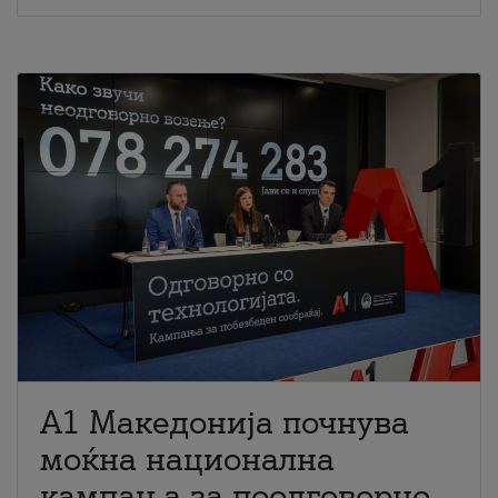
A1 Македонија почнува
моќна национална
кампања за поодговорно