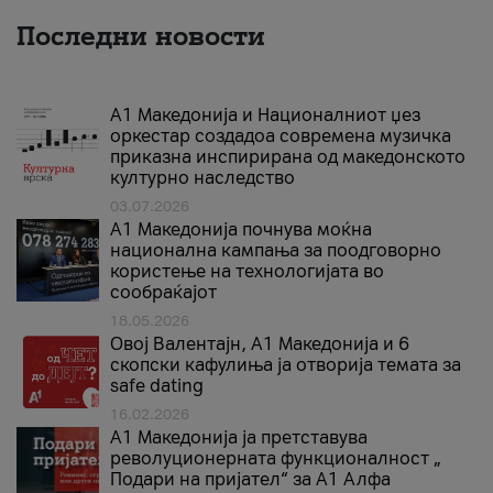
Последни новости
А1 Македонија и Националниот џез
оркестар создадоа современа музичка
приказна инспирирана од македонското
културно наследство
03.07.2026
A1 Македонија почнува моќна
национална кампања за поодговорно
користење на технологијата во
сообраќајот
18.05.2026
Овој Валентајн, A1 Македонија и 6
скопски кафулиња ја отворија темата за
safe dating
16.02.2026
А1 Македонија ја претставува
револуционерната функционалност „
Подари на пријател“ за А1 Алфа