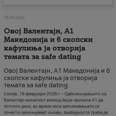
За нас
16.02.2026
#ПодобарОнлајн
Овој Валентајн, A1
Македонија и 6 скопски
кафулиња ја отворија
темата за safe dating
Овој Валентајн, A1 Македонија и 6
скопски кафулиња ја отворија
темата за safe dating
Скопје, 16 февруари 2026 г. – Одбележувањето на
Валентајн минатиот викенд беше причина А1 да
потсети дека, во време кога запознавањата се
почесто започнуваат онлајн, безбедноста треба да