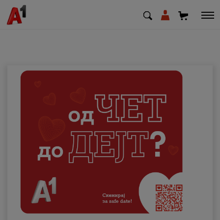
МК
EN
SQ
Приватни
Деловни
Поддршка
Надополни кредит
Плати сметка