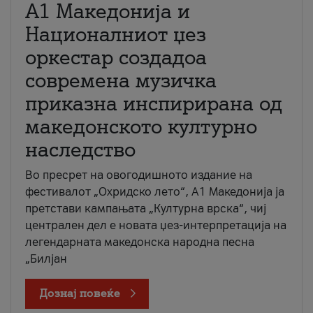
А1 Македонија и
Националниот џез
оркестар создадоа
современа музичка
приказна инспирирана од
македонското културно
наследство
Во пресрет на овогодишното издание на
фестивалот „Охридско лето“, А1 Македонија ја
претстави кампањата „Културна врска“, чиј
централен дел е новата џез-интерпретација на
легендарната македонска народна песна
„Билјан
Дознај повеќе