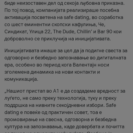
биде неизоставен дел од секоја љубовна приказна.
По тој повод, компанијата реализираше посебна
активација посветена на safe dating, во соработка
со шест еминентни скопски кафулиња, Че,
Синдикат, Улица 22, The Dude, Chillin’ и Bar 90 кои
доброволно се приклучија на иницијативата.
Иницијативата имаше за цел да ја подигне свеста за
одговорно и безбедно запознавање во дигиталната
ера, особено во период кога Валентајн носи
зголемена динамика на нови контакти и
комуникација.
„Нашиот пристап во А1 е да создадеме вредност за
луѓето, не само преку технологија, туку и преку
поддршка на нивните секојдневни избори. Safe
dating е повеќе од практичен совет, тоа е
промовирање на свесна, одговорна и безбедна
култура на запознавања, каде довербата и почитта