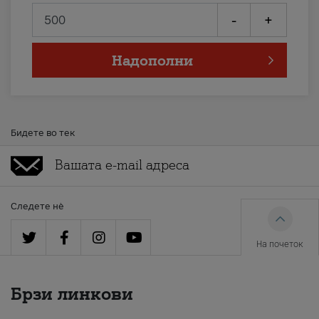
-
+
Надополни
Бидете во тек
Следете нè
На почеток
Брзи линкови