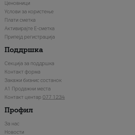
Ценовници
Услови за користење
Плати сметка
Активирајте Е-сметка
Припејд регистрација
Поддршка
Секција за поддршка
Контакт форма
Закажи бизнис состанок
A1 Продажни места
Контакт центар
077 1234
Профил
За нас
Новости