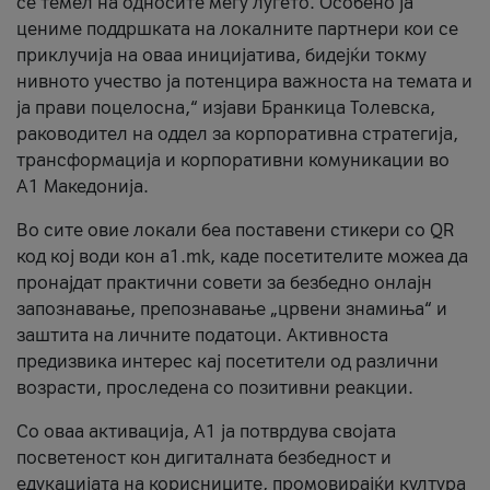
се темел на односите меѓу луѓето. Особено ја
цениме поддршката на локалните партнери кои се
приклучија на оваа иницијатива, бидејќи токму
нивното учество ја потенцира важноста на темата и
ја прави поцелосна,“ изјави Бранкица Толевска,
раководител на оддел за корпоративна стратегија,
трансформација и корпоративни комуникации во
А1 Македонија.
Во сите овие локали беа поставени стикери со QR
код кој води кон a1.mk, каде посетителите можеа да
пронајдат практични совети за безбедно онлајн
запознавање, препознавање „црвени знамиња“ и
заштита на личните податоци. Активноста
предизвика интерес кај посетители од различни
возрасти, проследена со позитивни реакции.
Со оваа активација, А1 ја потврдува својата
посветеност кон дигиталната безбедност и
едукацијата на корисниците, промовирајќи култура