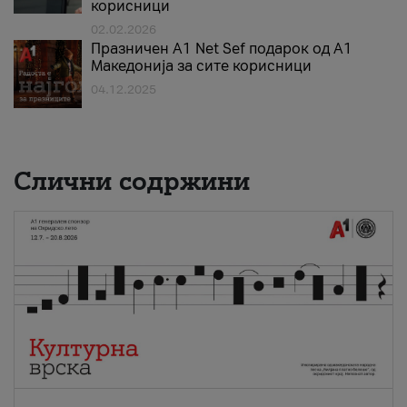
корисници
02.02.2026
Празничен A1 Net Sеf подарок од А1
Македонија за сите корисници
04.12.2025
Слични содржини