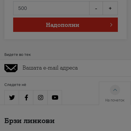
-
+
Надополни
Бидете во тек
Следете нè
На почеток
Брзи линкови