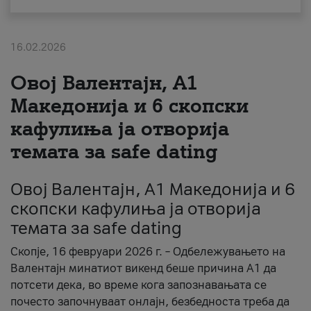
За нас
16.02.2026
#ПодобарОнлајн
Овој Валентајн, A1
Македонија и 6 скопски
кафулиња ја отворија
темата за safe dating
Овој Валентајн, A1 Македонија и 6
скопски кафулиња ја отворија
темата за safe dating
Скопје, 16 февруари 2026 г. – Одбележувањето на
Валентајн минатиот викенд беше причина А1 да
потсети дека, во време кога запознавањата се
почесто започнуваат онлајн, безбедноста треба да