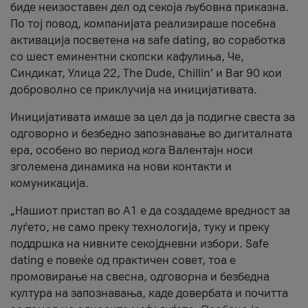
биде неизоставен дел од секоја љубовна приказна.
По тој повод, компанијата реализираше посебна
активација посветена на safe dating, во соработка
со шест еминентни скопски кафулиња, Че,
Синдикат, Улица 22, The Dude, Chillin’ и Bar 90 кои
доброволно се приклучија на иницијативата.
Иницијативата имаше за цел да ја подигне свеста за
одговорно и безбедно запознавање во дигиталната
ера, особено во период кога Валентајн носи
зголемена динамика на нови контакти и
комуникација.
„Нашиот пристап во А1 е да создадеме вредност за
луѓето, не само преку технологија, туку и преку
поддршка на нивните секојдневни избори. Safe
dating е повеќе од практичен совет, тоа е
промовирање на свесна, одговорна и безбедна
култура на запознавања, каде довербата и почитта