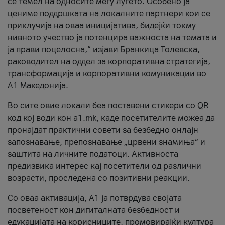
се темел на односите меѓу луѓето. Особено ја
цениме поддршката на локалните партнери кои се
приклучија на оваа иницијатива, бидејќи токму
нивното учество ја потенцира важноста на темата и
ја прави поцелосна,“ изјави Бранкица Толевска,
раководител на оддел за корпоративна стратегија,
трансформација и корпоративни комуникации во
А1 Македонија.
Во сите овие локали беа поставени стикери со QR
код кој води кон a1.mk, каде посетителите можеа да
пронајдат практични совети за безбедно онлајн
запознавање, препознавање „црвени знамиња“ и
заштита на личните податоци. Активноста
предизвика интерес кај посетители од различни
возрасти, проследена со позитивни реакции.
Со оваа активација, А1 ја потврдува својата
посветеност кон дигиталната безбедност и
едукацијата на корисниците, промовирајќи култура