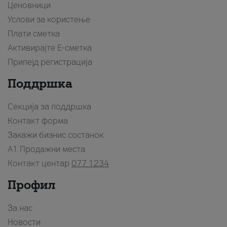
Ценовници
Услови за користење
Плати сметка
Активирајте Е-сметка
Припејд регистрација
Поддршка
Секција за поддршка
Контакт форма
Закажи бизнис состанок
A1 Продажни места
Контакт центар
077 1234
Профил
За нас
Новости