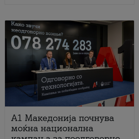
A1 Македонија почнува
моќна национална
кампања за поодговорно