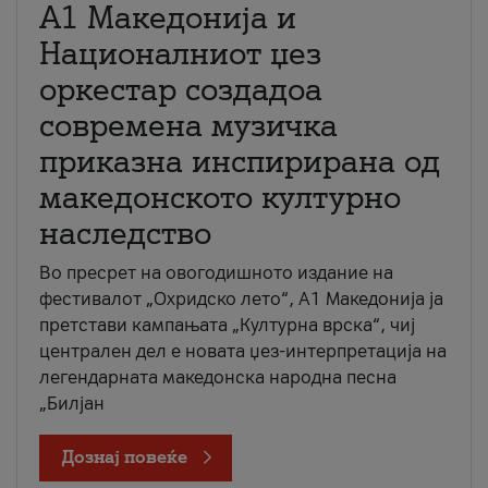
А1 Македонија и
Националниот џез
оркестар создадоа
современа музичка
приказна инспирирана од
македонското културно
наследство
Во пресрет на овогодишното издание на
фестивалот „Охридско лето“, А1 Македонија ја
претстави кампањата „Културна врска“, чиј
централен дел е новата џез-интерпретација на
легендарната македонска народна песна
„Билјан
Дознај повеќе