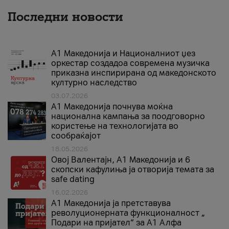
Последни новости
А1 Македонија и Националниот џез
оркестар создадоа современа музичка
приказна инспирирана од македонското
културно наследство
03.07.2026
A1 Македонија почнува моќна
национална кампања за поодговорно
користење на технологијата во
сообраќајот
18.05.2026
Овој Валентајн, A1 Македонија и 6
скопски кафулиња ја отворија темата за
safe dating
16.02.2026
А1 Македонија ја претставува
револуционерната функционалност „
Подари на пријател“ за А1 Алфа