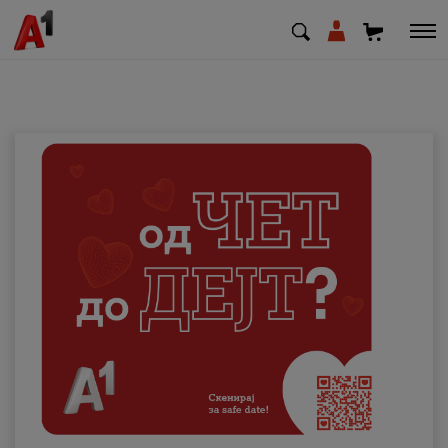
МК
EN
SQ
Приватни
Деловни
Поддршка
Надополни кредит
Плати сметка