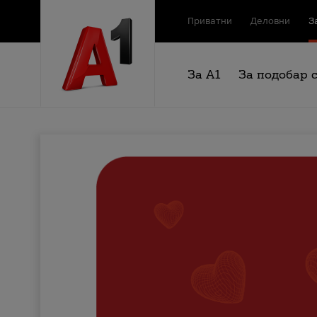
Приватни
Деловни
З
За А1
За подобар 