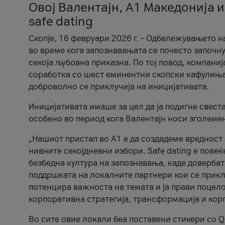
Овој Валентајн, A1 Македонија и
safe dating
Скопје, 16 февруари 2026 г. – Одбележувањето н
во време кога запознавањата се почесто започну
секоја љубовна приказна. По тој повод, компаниј
соработка со шест еминентни скопски кафулиња, Ч
доброволно се приклучија на иницијативата.
Иницијативата имаше за цел да ја подигне свест
особено во период кога Валентајн носи зголеме
„Нашиот пристап во А1 е да создадеме вредност з
нивните секојдневни избори. Safe dating е пове
безбедна култура на запознавања, каде довербат
поддршката на локалните партнери кои се приклу
потенцира важноста на темата и ја прави поцело
корпоративна стратегија, трансформација и кор
Во сите овие локали беа поставени стикери со Q