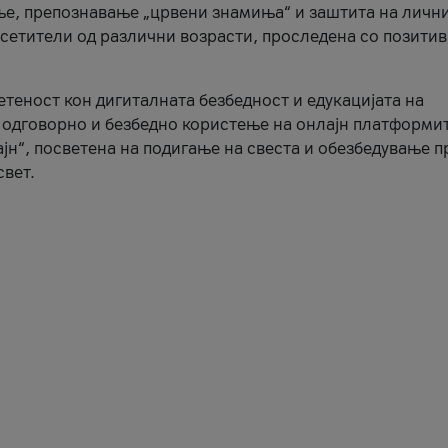
ње, препознавање „црвени знамиња“ и заштита на личн
осетители од различни возрасти, проследена со позити
ветеност кон дигиталната безбедност и едукацијата на
 одговорно и безбедно користење на онлајн платформит
јн“, посветена на подигање на свеста и обезбедување 
свет.