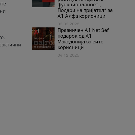
ите
функционалност „
Подари на пријател“ за
вни
А1 Алфа корисници
02.02.2026
Празничен A1 Net Sеf
подарок од А1
е.
Македонија за сите
практични
корисници
04.12.2025