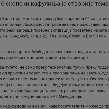
 6 скопски кафулиња ја отворија тема
а Валентајн минатиот викенд беше причина А1 да потсет
ваат онлајн, безбедноста треба да биде неизоставен дел
ата реализираше посебна активација посветена на safe d
е, Синдикат, Улица 22, The Dude, Chillin’ и Bar 90 кои
а за одговорно и безбедно запознавање во дигиталната 
на динамика на нови контакти и комуникација.
а луѓето, не само преку технологија, туку и преку подд
ќе од практичен совет, тоа е промовирање на свесна, од
а и почитта се темел на односите меѓу луѓето. Особено 
чија на оваа иницијатива, бидејќи токму нивното учест
сна,“ изјави Бранкица Толевска, раководител на оддел 
поративни комуникации во А1 Македонија.
R код кој води кон a1.mk, каде посетителите можеа да п