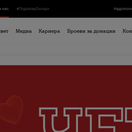
а нас
#ПодобарОнлајн
Надополн
свет
Медиа
Кариера
Броеви за донации
Кон