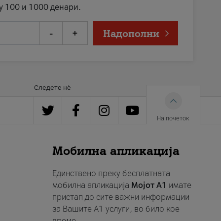
у 100 и 1000 денари.
-
+
Надополни
Следете нè
На почеток
Мобилна апликација
Единствено преку бесплатната
мобилна апликација
Мојот A1
имате
пристап до сите важни информации
за Вашите A1 услуги, во било кое
време.