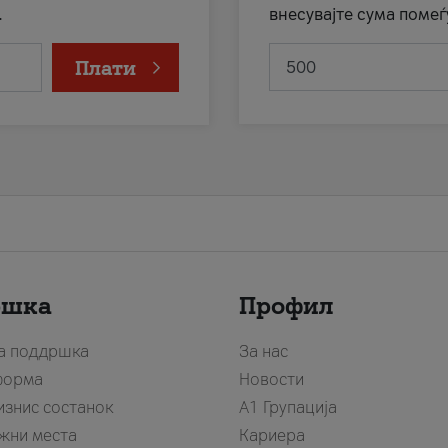
.
внесувајте сума помеѓ
Плати
ршка
Профил
за поддршка
За нас
форма
Новости
изнис состанок
А1 Групација
жни места
Кариера