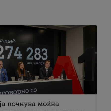
ја почнува моќна