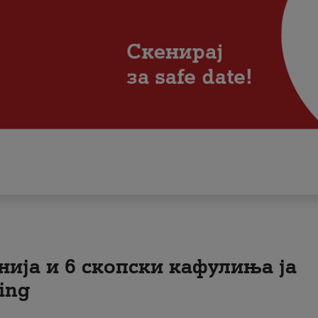
нија и 6 скопски кафулиња ја
ing