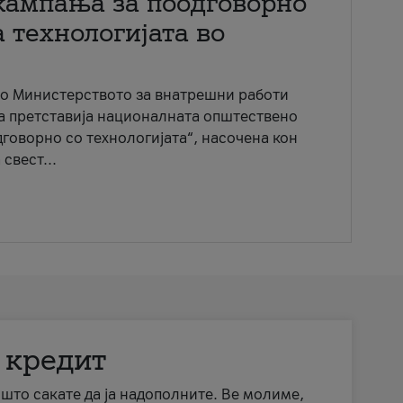
кампања за поодговорно
 технологијата во
со Министерството за внатрешни работи
ја претставија националната општествено
говорно со технологијата“, насочена кон
свест...
 кредит
а што сакате да ја надополните. Ве молиме,