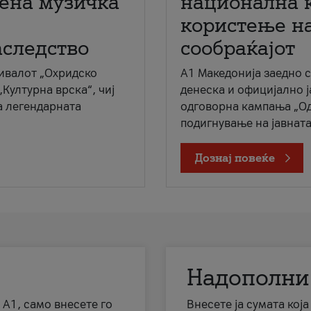
мена музичка
национална 
користење на
аследство
сообраќајот
ивалот „Охридско
A1 Македонија заедно 
„Културна врска“, чиј
денеска и официјално 
а легендарната
одговорна кампања „Од
подигнување на јавната 
Дознај повеќе
Надополни
 А1, само внесете го
Внесете ја сумата кој