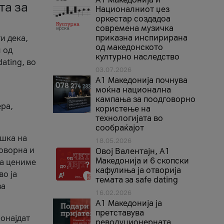
та за
Националниот џез
оркестар создадоа
современа музичка
приказна инспирирана
и дека,
од македонското
 од
културно наследство
ating, во
03.07.2026
A1 Македонија почнува
моќна национална
кампања за поодговорно
ера,
користење на
технологијата во
сообраќајот
ршка на
18.05.2026
говорна и
Овој Валентајн, A1
Македонија и 6 скопски
ја цениме
кафулиња ја отворија
во ја
темата за safe dating
за
16.02.2026
А1 Македонија ја
претставува
ронајдат
револуционерната