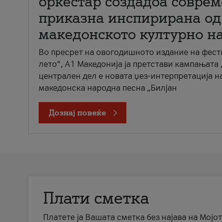
оркестар создадоа совре
приказна инспирирана од
македонското културно н
Во пресрет на овогодишното издание на фест
лето“, А1 Македонија ја претстави кампањата 
централен дел е новата џез-интерпретација н
македонска народна песна „Билјан
Дознај повеќе
Плати сметка
Платете ја Вашата сметка без најава на Мојот