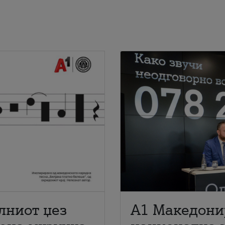
лниот џез
A1 Македони