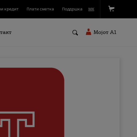
и кредит
Плати сметка
Поддршка
МК
такт
Мојот A1