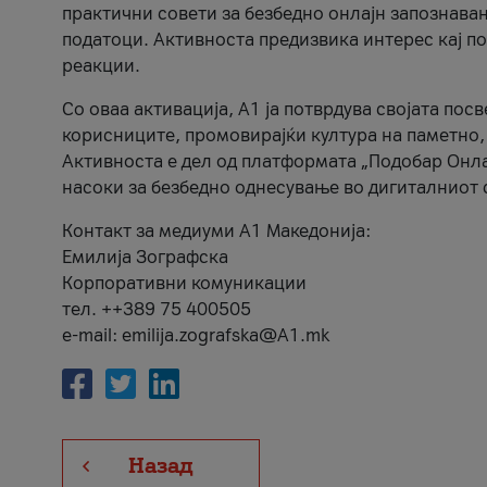
практични совети за безбедно онлајн запознава
податоци. Активноста предизвика интерес кај п
реакции.
Со оваа активација, А1 ја потврдува својата пос
корисниците, промовирајќи култура на паметно,
Активноста е дел од платформата „Подобар Онла
насоки за безбедно однесување во дигиталниот 
Контакт за медиуми А1 Македонија:
Емилија Зографска
Корпоративни комуникации
тел. ++389 75 400505
e-mail: emilija.zografska@A1.mk
Назад