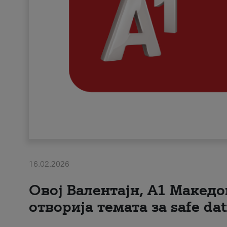
16.02.2026
Овој Валентајн, A1 Македо
отворија темата за safe dat