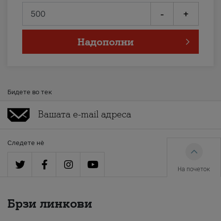
-
+
Надополни
Бидете во тек
Следете нè
На почеток
Брзи линкови