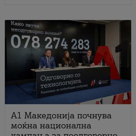
A1 Македонија почнува
моќна национална
кампања за поодговорно