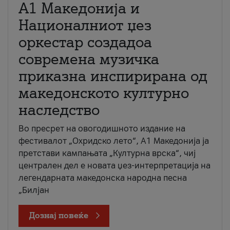
А1 Македонија и
Националниот џез
оркестар создадоа
современа музичка
приказна инспирирана од
македонското културно
наследство
Во пресрет на овогодишното издание на
фестивалот „Охридско лето“, А1 Македонија ја
претстави кампањата „Културна врска“, чиј
централен дел е новата џез-интерпретација на
легендарната македонска народна песна
„Билјан
Дознај повеќе