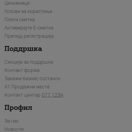
Ценовници
Услови за користење
Плати сметка
Активирајте Е-сметка
Припејд регистрација
Поддршка
Секција за поддршка
Контакт форма
Закажи бизнис состанок
A1 Продажни места
Контакт центар
077 1234
Профил
За нас
Новости