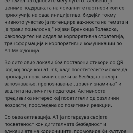
се темел на односите меѓу луѓето. Особено ја
цениме поддршката на локалните партнери кои се
приклучија на оваа иницијатива, бидејќи токму
нивното учество ја потенцира важноста на темата и
ја прави поцелосна,“ изјави Бранкица Толевска,
раководител на оддел за корпоративна стратегија,
трансформација и корпоративни комуникации во
А1 Македонија.
Во сите овие локали беа поставени стикери со QR
код кој води кон a1.mk, каде посетителите можеа да
пронајдат практични совети за безбедно онлајн
запознавање, препознавање „црвени знамиња“ и
заштита на личните податоци. Активноста
предизвика интерес кај посетители од различни
возрасти, проследена со позитивни реакции.
Со оваа активација, А1 ја потврдува својата
посветеност кон дигиталната безбедност и
едукацијата на корисниците, промовирајќи култура