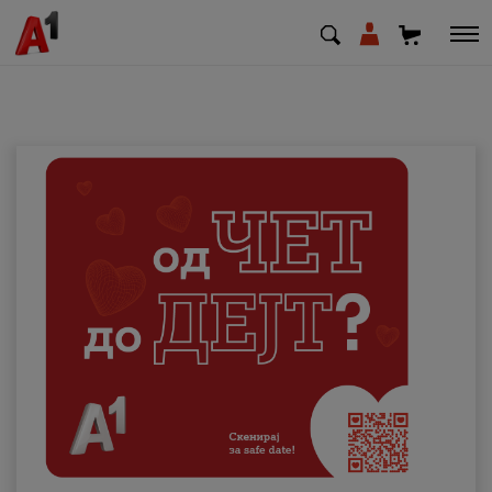
МК
EN
SQ
Приватни
Деловни
Поддршка
Надополни кредит
Плати сметка