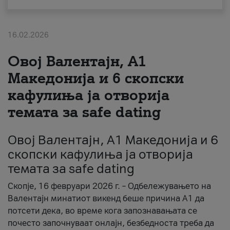
За нас
16.02.2026
#ПодобарОнлајн
Овој Валентајн, A1
Македонија и 6 скопски
кафулиња ја отворија
темата за safe dating
Овој Валентајн, A1 Македонија и 6
скопски кафулиња ја отворија
темата за safe dating
Скопје, 16 февруари 2026 г. – Одбележувањето на
Валентајн минатиот викенд беше причина А1 да
потсети дека, во време кога запознавањата се
почесто започнуваат онлајн, безбедноста треба да