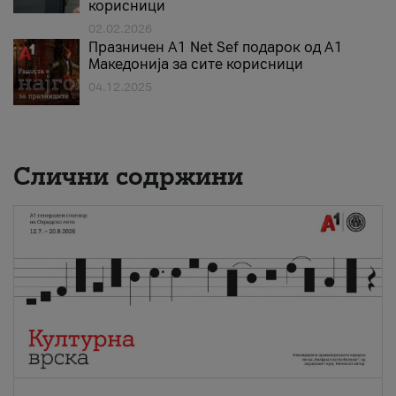
корисници
02.02.2026
Празничен A1 Net Sеf подарок од А1
Македонија за сите корисници
04.12.2025
Слични содржини