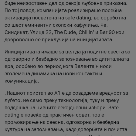
биде неизоставен дел од секоја љубовна приказна.
По тој повод, компанијата реализираше посебна
активација посветена на safe dating, во соработка
со шест еминентни скопски кафулиња, Че,
Синдикат, Улица 22, The Dude, Chillin’ и Bar 90 кои
доброволно се приклучија на иницијативата.
Иницијативата имаше за цел да ја подигне свеста за
одговорно и безбедно запознавање во дигиталната
ера, особено во период кога Валентајн носи
зголемена динамика на нови контакти и
комуникација.
„Нашиот пристап во А1 е да создадеме вредност за
луѓето, не само преку технологија, туку и преку
поддршка на нивните секојдневни избори. Safe
dating е повеќе од практичен совет, тоа е
промовирање на свесна, одговорна и безбедна
култура на запознавања, каде довербата и почитта