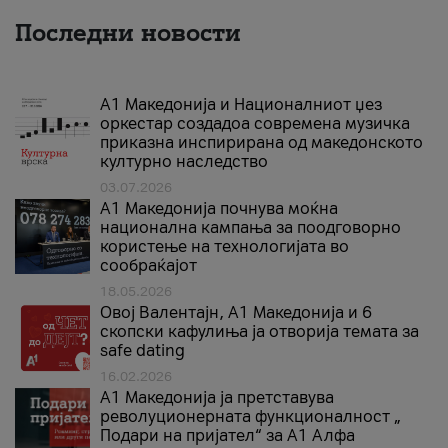
Последни новости
А1 Македонија и Националниот џез
оркестар создадоа современа музичка
приказна инспирирана од македонското
културно наследство
03.07.2026
A1 Македонија почнува моќна
национална кампања за поодговорно
користење на технологијата во
сообраќајот
18.05.2026
Овој Валентајн, A1 Македонија и 6
скопски кафулиња ја отворија темата за
safe dating
16.02.2026
А1 Македонија ја претставува
револуционерната функционалност „
Подари на пријател“ за А1 Алфа