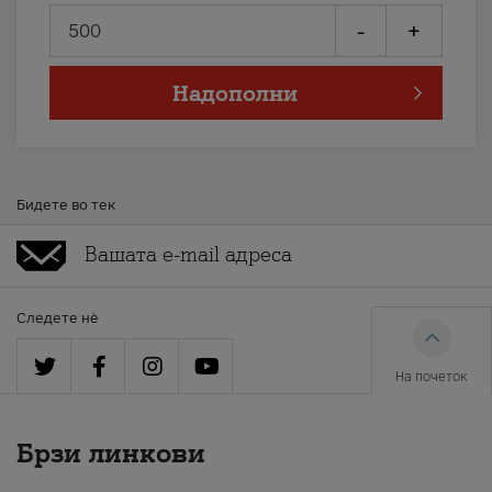
-
+
Надополни
Бидете во тек
Следете нè
На почеток
Брзи линкови