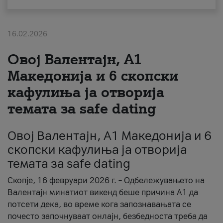
За нас
16.02.2026
#ПодобарОнлајн
Овој Валентајн, A1
Македонија и 6 скопски
кафулиња ја отворија
темата за safe dating
Овој Валентајн, A1 Македонија и 6
скопски кафулиња ја отворија
темата за safe dating
Скопје, 16 февруари 2026 г. – Одбележувањето на
Валентајн минатиот викенд беше причина А1 да
потсети дека, во време кога запознавањата се
почесто започнуваат онлајн, безбедноста треба да