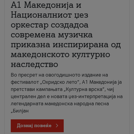
А1 Македонија и
Националниот џез
оркестар создадоа
современа музичка
приказна инспирирана од
македонското културно
наследство
Во пресрет на овогодишното издание на
фестивалот „Охридско лето“, А1 Македонија ја
претстави кампањата „Културна врска“, чиј
централен дел е новата џез-интерпретација на
легендарната македонска народна песна
„Билјан
Дознај повеќе