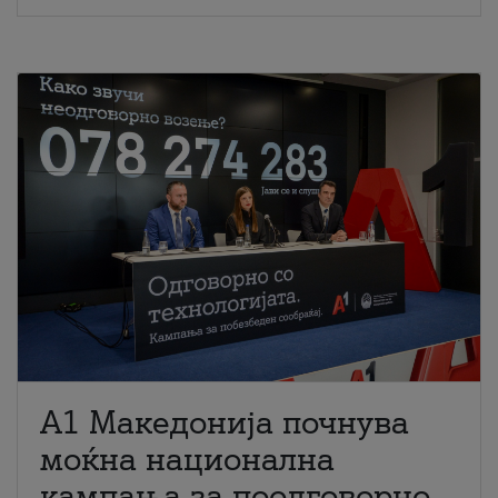
A1 Македонија почнува
моќна национална
кампања за поодговорно