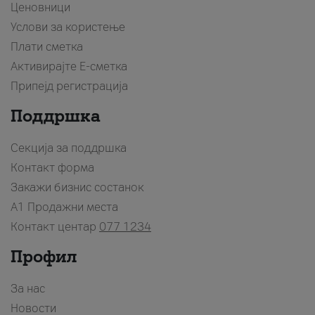
Ценовници
Услови за користење
Плати сметка
Активирајте Е-сметка
Припејд регистрација
Поддршка
Секција за поддршка
Контакт форма
Закажи бизнис состанок
A1 Продажни места
Контакт центар
077 1234
Профил
За нас
Новости