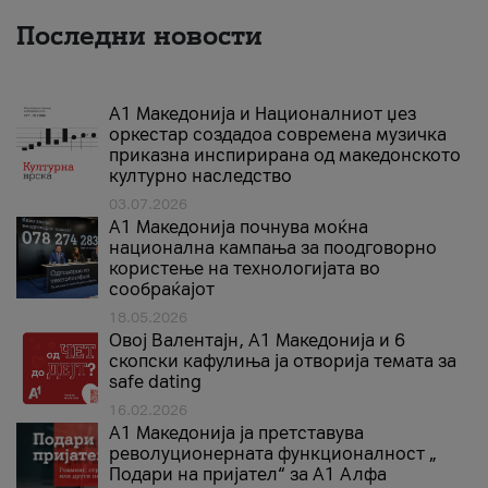
Последни новости
А1 Македонија и Националниот џез
оркестар создадоа современа музичка
приказна инспирирана од македонското
културно наследство
03.07.2026
A1 Македонија почнува моќна
национална кампања за поодговорно
користење на технологијата во
сообраќајот
18.05.2026
Овој Валентајн, A1 Македонија и 6
скопски кафулиња ја отворија темата за
safe dating
16.02.2026
А1 Македонија ја претставува
револуционерната функционалност „
Подари на пријател“ за А1 Алфа