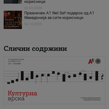
корисници
02.02.2026
Празничен A1 Net Sеf подарок од А1
Македонија за сите корисници
04.12.2025
Слични содржини