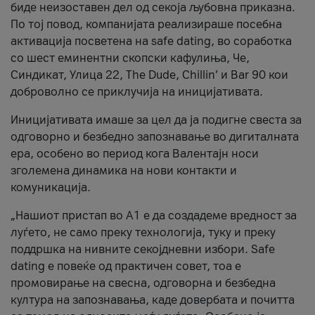
биде неизоставен дел од секоја љубовна приказна.
По тој повод, компанијата реализираше посебна
активација посветена на safe dating, во соработка
со шест еминентни скопски кафулиња, Че,
Синдикат, Улица 22, The Dude, Chillin’ и Bar 90 кои
доброволно се приклучија на иницијативата.
Иницијативата имаше за цел да ја подигне свеста за
одговорно и безбедно запознавање во дигиталната
ера, особено во период кога Валентајн носи
зголемена динамика на нови контакти и
комуникација.
„Нашиот пристап во А1 е да создадеме вредност за
луѓето, не само преку технологија, туку и преку
поддршка на нивните секојдневни избори. Safe
dating е повеќе од практичен совет, тоа е
промовирање на свесна, одговорна и безбедна
култура на запознавања, каде довербата и почитта