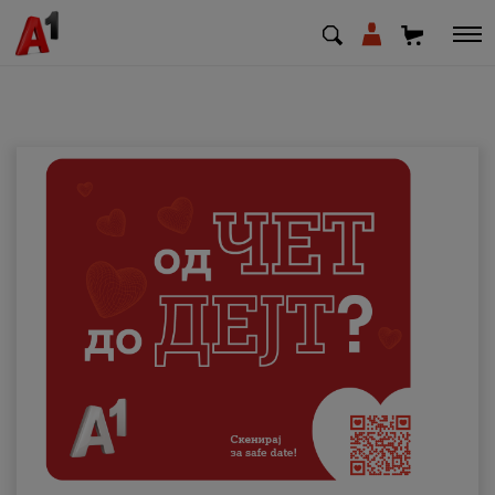
МК
EN
SQ
Приватни
Деловни
Поддршка
Надополни кредит
Плати сметка