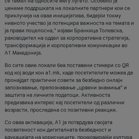
се темел на односите меѓу луѓето. Особено ја
цениме поддршката на локалните партнери кои се
приклучија на оваа иницијатива, бидејќи токму
нивното учество ја потенцира важноста на темата и
ја прави поцелосна,“ изјави Бранкица Толевска,
раководител на оддел за корпоративна стратегија,
трансформација и корпоративни комуникации во
А1 Македонија.
Во сите овие локали беа поставени стикери со QR
код кој води кон a1.mk, каде посетителите можеа да
пронајдат практични совети за безбедно онлајн
запознавање, препознавање „црвени знамиња“ и
заштита на личните податоци. Активноста
предизвика интерес кај посетители од различни
возрасти, проследена со позитивни реакции.
Со оваа активација, А1 ја потврдува својата
посветеност кон дигиталната безбедност и
едукацијата на корисниците, промовирајќи култура