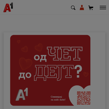
МК
EN
SQ
Приватни
Деловни
Поддршка
Надополни кредит
Плати сметка