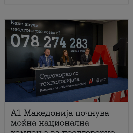
A1 Македонија почнува
моќна национална
кампања за поодговорно