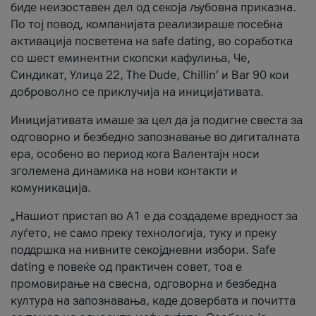
биде неизоставен дел од секоја љубовна приказна.
По тој повод, компанијата реализираше посебна
активација посветена на safe dating, во соработка
со шест еминентни скопски кафулиња, Че,
Синдикат, Улица 22, The Dude, Chillin’ и Bar 90 кои
доброволно се приклучија на иницијативата.
Иницијативата имаше за цел да ја подигне свеста за
одговорно и безбедно запознавање во дигиталната
ера, особено во период кога Валентајн носи
зголемена динамика на нови контакти и
комуникација.
„Нашиот пристап во А1 е да создадеме вредност за
луѓето, не само преку технологија, туку и преку
поддршка на нивните секојдневни избори. Safe
dating е повеќе од практичен совет, тоа е
промовирање на свесна, одговорна и безбедна
култура на запознавања, каде довербата и почитта