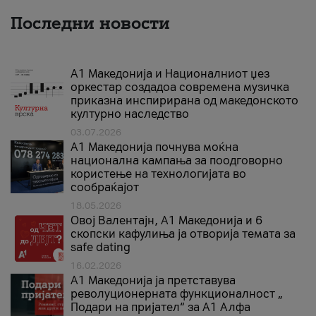
Последни новости
А1 Македонија и Националниот џез
оркестар создадоа современа музичка
приказна инспирирана од македонското
културно наследство
03.07.2026
A1 Македонија почнува моќна
национална кампања за поодговорно
користење на технологијата во
сообраќајот
18.05.2026
Овој Валентајн, A1 Македонија и 6
скопски кафулиња ја отворија темата за
safe dating
16.02.2026
А1 Македонија ја претставува
револуционерната функционалност „
Подари на пријател“ за А1 Алфа