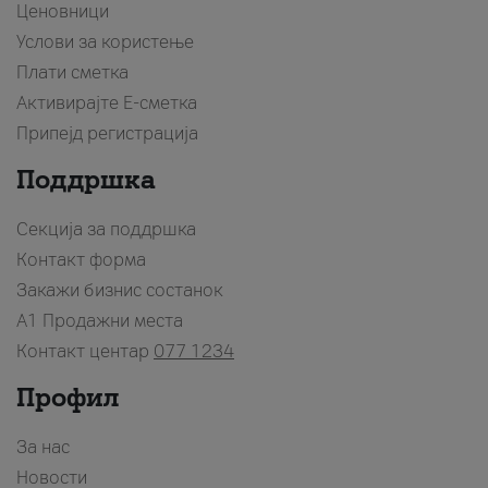
Ценовници
Услови за користење
Плати сметка
Активирајте Е-сметка
Припејд регистрација
Поддршка
Секција за поддршка
Контакт форма
Закажи бизнис состанок
A1 Продажни места
Контакт центар
077 1234
Профил
За нас
Новости