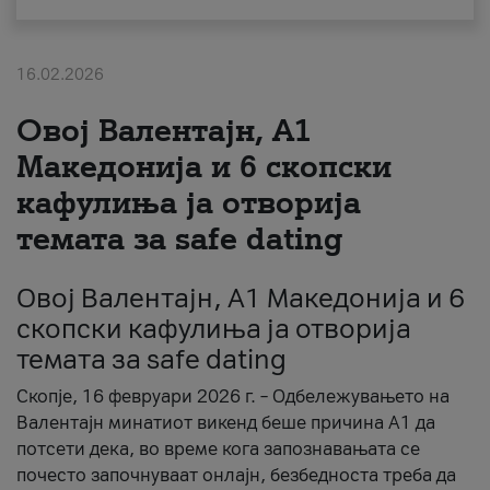
За нас
16.02.2026
#ПодобарОнлајн
Овој Валентајн, A1
Македонија и 6 скопски
кафулиња ја отворија
темата за safe dating
Овој Валентајн, A1 Македонија и 6
скопски кафулиња ја отворија
темата за safe dating
Скопје, 16 февруари 2026 г. – Одбележувањето на
Валентајн минатиот викенд беше причина А1 да
потсети дека, во време кога запознавањата се
почесто започнуваат онлајн, безбедноста треба да