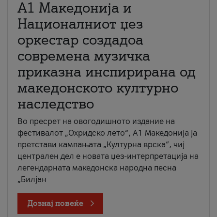
А1 Македонија и
Националниот џез
оркестар создадоа
современа музичка
приказна инспирирана од
македонското културно
наследство
Во пресрет на овогодишното издание на
фестивалот „Охридско лето“, А1 Македонија ја
претстави кампањата „Културна врска“, чиј
централен дел е новата џез-интерпретација на
легендарната македонска народна песна
„Билјан
Дознај повеќе