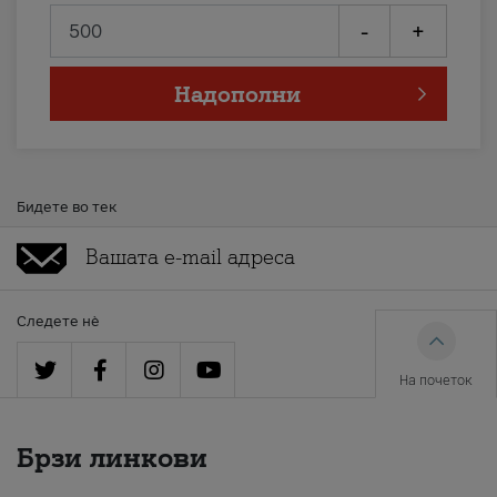
-
+
Надополни
Бидете во тек
Следете нè
На почеток
Брзи линкови