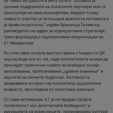
се темел на односите меѓу луѓето. Особено ја
цениме поддршката на локалните партнери кои се
приклучија на оваа иницијатива, бидејќи токму
нивното учество ја потенцира важноста на темата и
ја прави поцелосна,“ изјави Бранкица Толевска,
раководител на оддел за корпоративна стратегија,
трансформација и корпоративни комуникации во
А1 Македонија.
Во сите овие локали беа поставени стикери со QR
код кој води кон a1.mk, каде посетителите можеа да
пронајдат практични совети за безбедно онлајн
запознавање, препознавање „црвени знамиња“ и
заштита на личните податоци. Активноста
предизвика интерес кај посетители од различни
возрасти, проследена со позитивни реакции.
Со оваа активација, А1 ја потврдува својата
посветеност кон дигиталната безбедност и
едукацијата на корисниците, промовирајќи култура