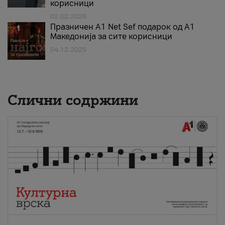
корисници
02.02.2026
Празничен A1 Net Sеf подарок од А1
Македонија за сите корисници
04.12.2025
Слични содржини