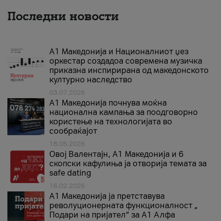
Последни новости
А1 Македонија и Националниот џез
оркестар создадоа современа музичка
приказна инспирирана од македонското
културно наследство
03.07.2026
A1 Македонија почнува моќна
национална кампања за поодговорно
користење на технологијата во
сообраќајот
18.05.2026
Овој Валентајн, A1 Македонија и 6
скопски кафулиња ја отворија темата за
safe dating
16.02.2026
А1 Македонија ја претставува
револуционерната функционалност „
Подари на пријател“ за А1 Алфа