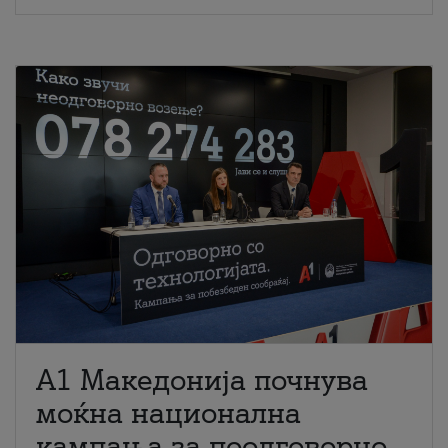
A1 Македонија почнува
моќна национална
кампања за поодговорно