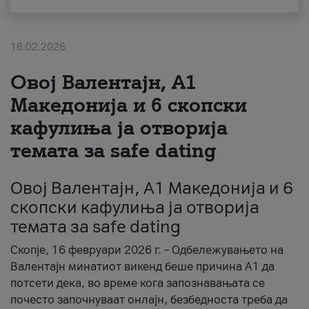
За нас
16.02.2026
#ПодобарОнлајн
Овој Валентајн, A1
Македонија и 6 скопски
кафулиња ја отворија
темата за safe dating
Овој Валентајн, A1 Македонија и 6
скопски кафулиња ја отворија
темата за safe dating
Скопје, 16 февруари 2026 г. – Одбележувањето на
Валентајн минатиот викенд беше причина А1 да
потсети дека, во време кога запознавањата се
почесто започнуваат онлајн, безбедноста треба да