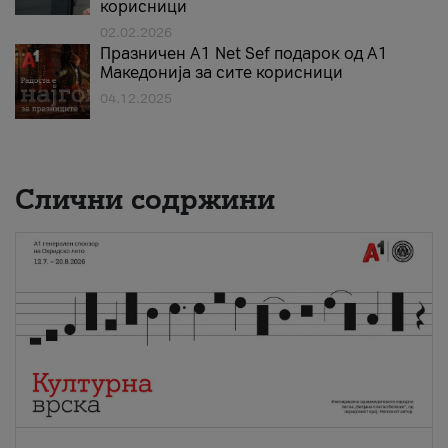
корисници
02.02.2026
Празничен A1 Net Sеf подарок од А1
Македонија за сите корисници
04.12.2025
Слични содржини