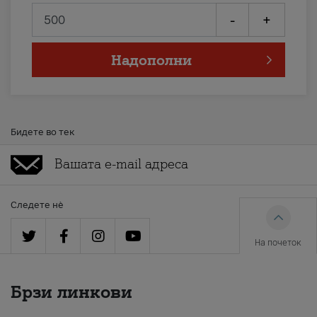
-
+
Надополни
Бидете во тек
Следете нè
На почеток
Брзи линкови