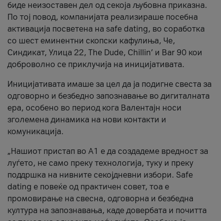
биде неизоставен дел од секоја љубовна приказна.
По тој повод, компанијата реализираше посебна
активација посветена на safe dating, во соработка
со шест еминентни скопски кафулиња, Че,
Синдикат, Улица 22, The Dude, Chillin’ и Bar 90 кои
доброволно се приклучија на иницијативата.
Иницијативата имаше за цел да ја подигне свеста за
одговорно и безбедно запознавање во дигиталната
ера, особено во период кога Валентајн носи
зголемена динамика на нови контакти и
комуникација.
„Нашиот пристап во А1 е да создадеме вредност за
луѓето, не само преку технологија, туку и преку
поддршка на нивните секојдневни избори. Safe
dating е повеќе од практичен совет, тоа е
промовирање на свесна, одговорна и безбедна
култура на запознавања, каде довербата и почитта