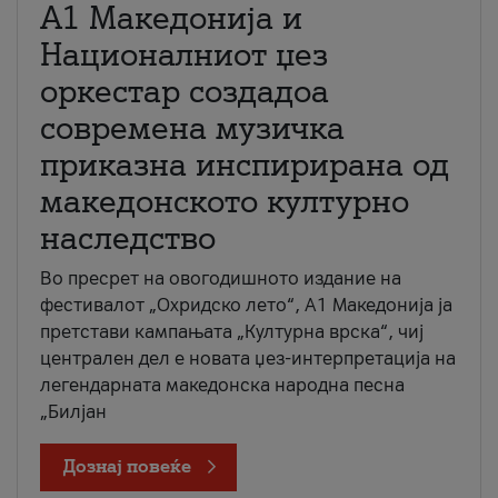
А1 Македонија и
Националниот џез
оркестар создадоа
современа музичка
приказна инспирирана од
македонското културно
наследство
Во пресрет на овогодишното издание на
фестивалот „Охридско лето“, А1 Македонија ја
претстави кампањата „Културна врска“, чиј
централен дел е новата џез-интерпретација на
легендарната македонска народна песна
„Билјан
Дознај повеќе