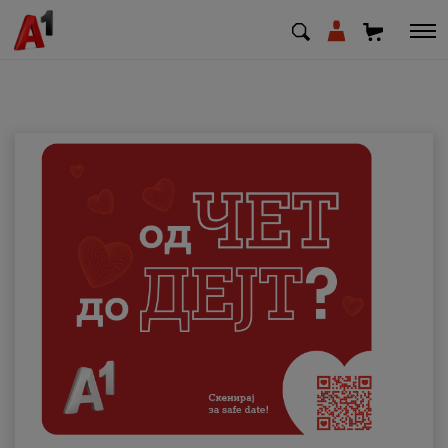
МК
EN
SQ
Приватни
Деловни
Поддршка
Надополни кредит
Плати сметка