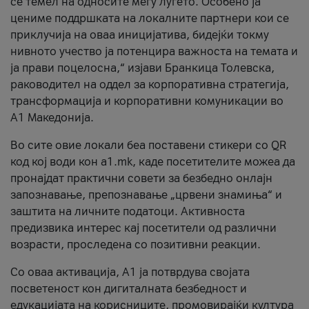
се темел на односите меѓу луѓето. Особено ја
цениме поддршката на локалните партнери кои се
приклучија на оваа иницијатива, бидејќи токму
нивното учество ја потенцира важноста на темата и
ја прави поцелосна,“ изјави Бранкица Толевска,
раководител на оддел за корпоративна стратегија,
трансформација и корпоративни комуникации во
А1 Македонија.
Во сите овие локали беа поставени стикери со QR
код кој води кон a1.mk, каде посетителите можеа да
пронајдат практични совети за безбедно онлајн
запознавање, препознавање „црвени знамиња“ и
заштита на личните податоци. Активноста
предизвика интерес кај посетители од различни
возрасти, проследена со позитивни реакции.
Со оваа активација, А1 ја потврдува својата
посветеност кон дигиталната безбедност и
едукацијата на корисниците, промовирајќи култура