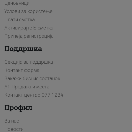
Ценовници
Услови за користење
Плати сметка
Активирајте Е-сметка
Припејд регистрација
Поддршка
Секција за поддршка
Контакт форма
Закажи бизнис состанок
A1 Продажни места
Контакт центар
077 1234
Профил
За нас
Новости