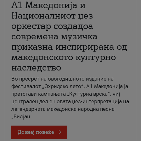
А1 Македонија и
Националниот џез
оркестар создадоа
современа музичка
приказна инспирирана од
македонското културно
наследство
Во пресрет на овогодишното издание на
фестивалот „Охридско лето“, А1 Македонија ја
претстави кампањата „Културна врска“, чиј
централен дел е новата џез-интерпретација на
легендарната македонска народна песна
„Билјан
Дознај повеќе