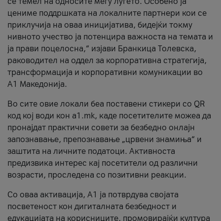
се темел на односите меѓу луѓето. Особено ја
цениме поддршката на локалните партнери кои се
приклучија на оваа иницијатива, бидејќи токму
нивното учество ја потенцира важноста на темата и
ја прави поцелосна,“ изјави Бранкица Толевска,
раководител на оддел за корпоративна стратегија,
трансформација и корпоративни комуникации во
А1 Македонија.
Во сите овие локали беа поставени стикери со QR
код кој води кон a1.mk, каде посетителите можеа да
пронајдат практични совети за безбедно онлајн
запознавање, препознавање „црвени знамиња“ и
заштита на личните податоци. Активноста
предизвика интерес кај посетители од различни
возрасти, проследена со позитивни реакции.
Со оваа активација, А1 ја потврдува својата
посветеност кон дигиталната безбедност и
едукацијата на корисниците, промовирајќи култура