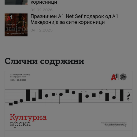
корисници
02.02.2026
Празничен A1 Net Sеf подарок од А1
Македонија за сите корисници
04.12.2025
Слични содржини