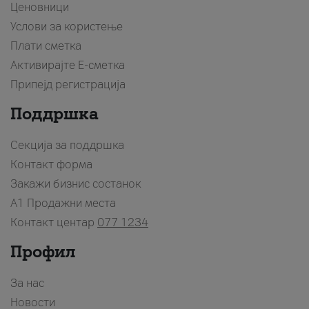
Ценовници
Услови за користење
Плати сметка
Активирајте Е-сметка
Припејд регистрација
Поддршка
Секција за поддршка
Контакт форма
Закажи бизнис состанок
A1 Продажни места
Контакт центар
077 1234
Профил
За нас
Новости