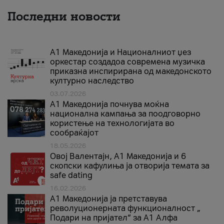
Последни новости
А1 Македонија и Националниот џез
оркестар создадоа современа музичка
приказна инспирирана од македонското
културно наследство
03.07.2026
A1 Македонија почнува моќна
национална кампања за поодговорно
користење на технологијата во
сообраќајот
18.05.2026
Овој Валентајн, A1 Македонија и 6
скопски кафулиња ја отворија темата за
safe dating
16.02.2026
А1 Македонија ја претставува
револуционерната функционалност „
Подари на пријател“ за А1 Алфа