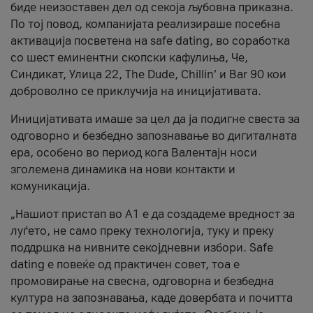
биде неизоставен дел од секоја љубовна приказна.
По тој повод, компанијата реализираше посебна
активација посветена на safe dating, во соработка
со шест еминентни скопски кафулиња, Че,
Синдикат, Улица 22, The Dude, Chillin’ и Bar 90 кои
доброволно се приклучија на иницијативата.
Иницијативата имаше за цел да ја подигне свеста за
одговорно и безбедно запознавање во дигиталната
ера, особено во период кога Валентајн носи
зголемена динамика на нови контакти и
комуникација.
„Нашиот пристап во А1 е да создадеме вредност за
луѓето, не само преку технологија, туку и преку
поддршка на нивните секојдневни избори. Safe
dating е повеќе од практичен совет, тоа е
промовирање на свесна, одговорна и безбедна
култура на запознавања, каде довербата и почитта