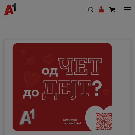
МК
EN
SQ
Приватни
Деловни
Поддршка
Надополни кредит
Плати сметка