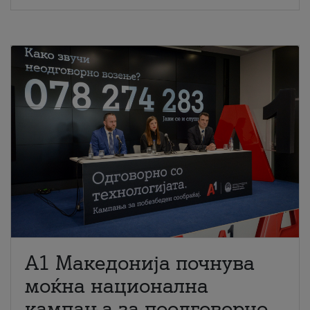
A1 Македонија почнува
моќна национална
кампања за поодговорно