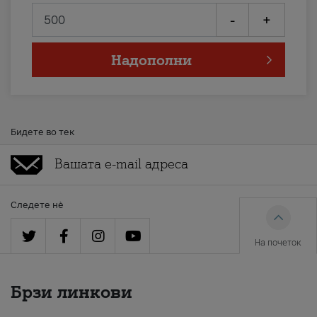
-
+
Надополни
Бидете во тек
Следете нè
На почеток
Брзи линкови