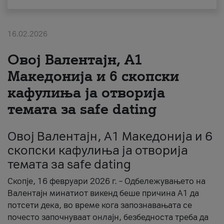
За нас
16.02.2026
#ПодобарОнлајн
Овој Валентајн, A1
Македонија и 6 скопски
кафулиња ја отворија
темата за safe dating
Овој Валентајн, A1 Македонија и 6
скопски кафулиња ја отворија
темата за safe dating
Скопје, 16 февруари 2026 г. – Одбележувањето на
Валентајн минатиот викенд беше причина А1 да
потсети дека, во време кога запознавањата се
почесто започнуваат онлајн, безбедноста треба да