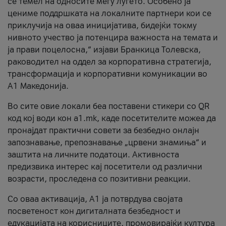
се темел на односите меѓу луѓето. Особено ја
цениме поддршката на локалните партнери кои се
приклучија на оваа иницијатива, бидејќи токму
нивното учество ја потенцира важноста на темата и
ја прави поцелосна,“ изјави Бранкица Толевска,
раководител на оддел за корпоративна стратегија,
трансформација и корпоративни комуникации во
А1 Македонија.
Во сите овие локали беа поставени стикери со QR
код кој води кон a1.mk, каде посетителите можеа да
пронајдат практични совети за безбедно онлајн
запознавање, препознавање „црвени знамиња“ и
заштита на личните податоци. Активноста
предизвика интерес кај посетители од различни
возрасти, проследена со позитивни реакции.
Со оваа активација, А1 ја потврдува својата
посветеност кон дигиталната безбедност и
едукацијата на корисниците, промовирајќи култура