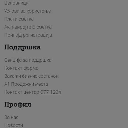
Ценовници
Услови за користење
Плати сметка
Активирајте Е-сметка
Припејд регистрација
Поддршка
Секција за поддршка
Контакт форма
Закажи бизнис состанок
A1 Продажни места
Контакт центар
077 1234
Профил
За нас
Новости