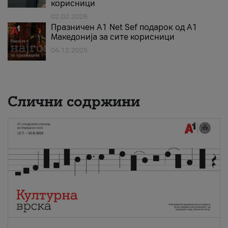
корисници
02.02.2026
Празничен A1 Net Sеf подарок од А1
Македонија за сите корисници
04.12.2025
Слични содржини