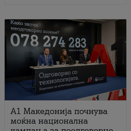
A1 Македонија почнува
моќна национална
кампања за поодговорно