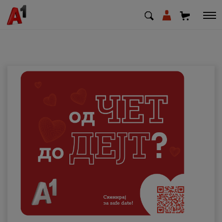
МК
EN
SQ
Приватни
Деловни
Поддршка
Надополни кредит
Плати сметка