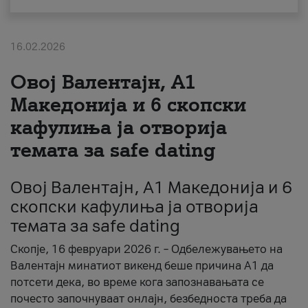
За нас
16.02.2026
#ПодобарОнлајн
Овој Валентајн, A1
Македонија и 6 скопски
кафулиња ја отворија
темата за safe dating
Овој Валентајн, A1 Македонија и 6
скопски кафулиња ја отворија
темата за safe dating
Скопје, 16 февруари 2026 г. – Одбележувањето на
Валентајн минатиот викенд беше причина А1 да
потсети дека, во време кога запознавањата се
почесто започнуваат онлајн, безбедноста треба да