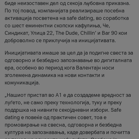
биде неизоставен дел од секоја љубовна приказна.
По тој повод, компанијата реализираше посебна
активација посветена на safe dating, во соработка
со шест еминентни скопски кафулиња, Че,
Синдикат, Улица 22, The Dude, Chillin’ и Bar 90 кои
доброволно се приклучија на иницијативата.
Иницијативата имаше за цел да ја подигне свеста за
одговорно и безбедно запознавање во дигиталната
ера, особено во период кога Валентајн носи
зголемена динамика на нови контакти и
комуникација.
„Нашиот пристап во А1 е да создадеме вредност за
луѓето, не само преку технологија, туку и преку
поддршка на нивните секојдневни избори. Safe
dating е повеќе од практичен совет, тоа е
промовирање на свесна, одговорна и безбедна
култура на запознавања, каде довербата и почитта