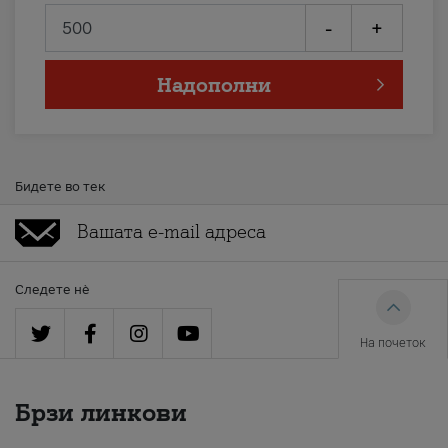
-
+
Надополни
Бидете во тек
Следете нè
На почеток
Брзи линкови