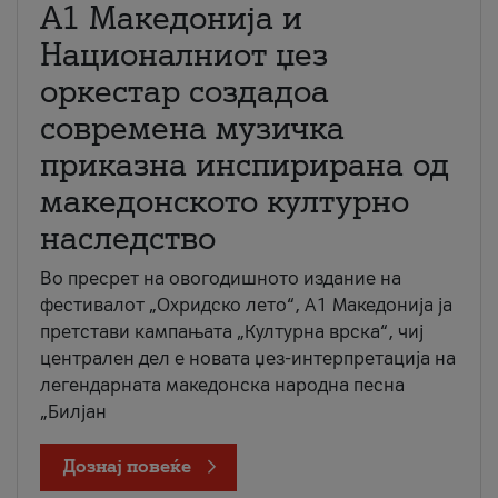
А1 Македонија и
Националниот џез
оркестар создадоа
современа музичка
приказна инспирирана од
македонското културно
наследство
Во пресрет на овогодишното издание на
фестивалот „Охридско лето“, А1 Македонија ја
претстави кампањата „Културна врска“, чиј
централен дел е новата џез-интерпретација на
легендарната македонска народна песна
„Билјан
Дознај повеќе