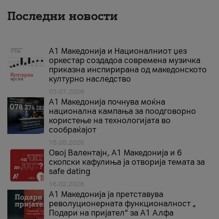
Последни новости
А1 Македонија и Националниот џез
оркестар создадоа современа музичка
приказна инспирирана од македонското
културно наследство
03.07.2026
A1 Македонија почнува моќна
национална кампања за поодговорно
користење на технологијата во
сообраќајот
18.05.2026
Овој Валентајн, A1 Македонија и 6
скопски кафулиња ја отворија темата за
safe dating
16.02.2026
А1 Македонија ја претставува
револуционерната функционалност „
Подари на пријател“ за А1 Алфа