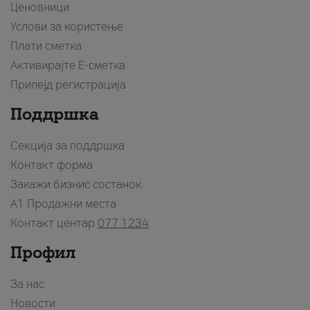
Ценовници
Услови за користење
Плати сметка
Активирајте Е-сметка
Припејд регистрација
Поддршка
Секција за поддршка
Контакт форма
Закажи бизнис состанок
A1 Продажни места
Контакт центар
077 1234
Профил
За нас
Новости