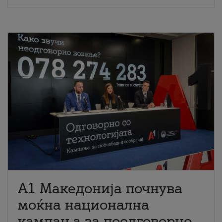
A1 Македонија почнува
моќна национална
кампања за поодговорно