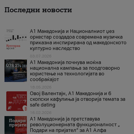
Последни новости
А1 Македонија и Националниот џез
оркестар создадоа современа музичка
приказна инспирирана од македонското
културно наследство
03.07.2026
A1 Македонија почнува моќна
национална кампања за поодговорно
користење на технологијата во
сообраќајот
18.05.2026
Овој Валентајн, A1 Македонија и 6
скопски кафулиња ја отворија темата за
safe dating
16.02.2026
А1 Македонија ја претставува
револуционерната функционалност „
Подари на пријател“ за А1 Алфа