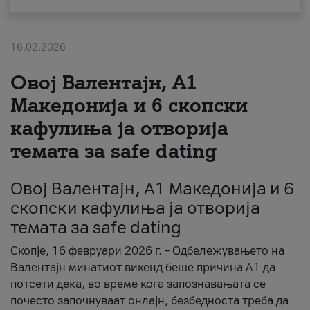
За нас
16.02.2026
#ПодобарОнлајн
Овој Валентајн, A1
Македонија и 6 скопски
кафулиња ја отворија
темата за safe dating
Овој Валентајн, A1 Македонија и 6
скопски кафулиња ја отворија
темата за safe dating
Скопје, 16 февруари 2026 г. – Одбележувањето на
Валентајн минатиот викенд беше причина А1 да
потсети дека, во време кога запознавањата се
почесто започнуваат онлајн, безбедноста треба да