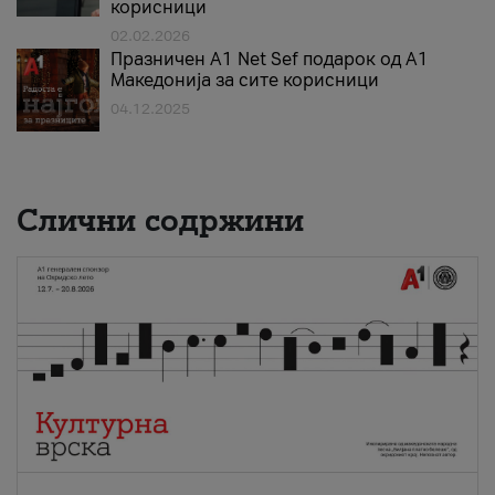
корисници
02.02.2026
Празничен A1 Net Sеf подарок од А1
Македонија за сите корисници
04.12.2025
Слични содржини