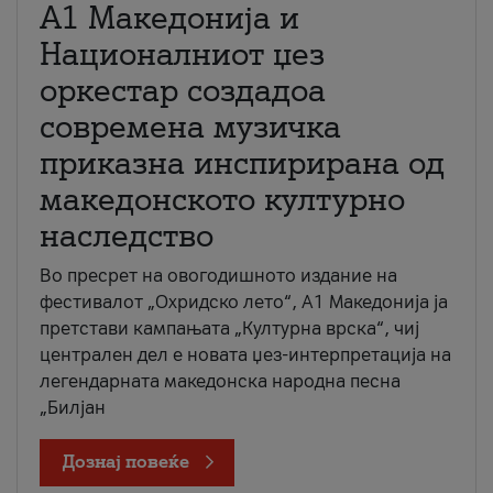
А1 Македонија и
Националниот џез
оркестар создадоа
современа музичка
приказна инспирирана од
македонското културно
наследство
Во пресрет на овогодишното издание на
фестивалот „Охридско лето“, А1 Македонија ја
претстави кампањата „Културна врска“, чиј
централен дел е новата џез-интерпретација на
легендарната македонска народна песна
„Билјан
Дознај повеќе