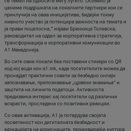
се темел на односите меѓу луѓето. Особено ја
цениме поддршката на локалните партнери кои се
приклучија на оваа иницијатива, бидејќи токму
нивното учество ја потенцира важноста на темата и
ја прави поцелосна,“ изјави Бранкица Толевска,
раководител на оддел за корпоративна стратегија,
трансформација и корпоративни комуникации во
А1 Македонија.
Во сите овие локали беа поставени стикери со QR
код кој води кон a1.mk, каде посетителите можеа да
пронајдат практични совети за безбедно онлајн
запознавање, препознавање „црвени знамиња“ и
заштита на личните податоци. Активноста
предизвика интерес кај посетители од различни
возрасти, проследена со позитивни реакции.
Со оваа активација, А1 ја потврдува својата
посветеност кон дигиталната безбедност и
едукацијата на корисниците, промовирајќи култура