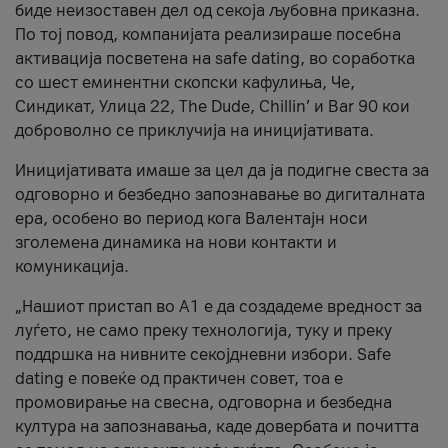
биде неизоставен дел од секоја љубовна приказна.
По тој повод, компанијата реализираше посебна
активација посветена на safe dating, во соработка
со шест еминентни скопски кафулиња, Че,
Синдикат, Улица 22, The Dude, Chillin’ и Bar 90 кои
доброволно се приклучија на иницијативата.
Иницијативата имаше за цел да ја подигне свеста за
одговорно и безбедно запознавање во дигиталната
ера, особено во период кога Валентајн носи
зголемена динамика на нови контакти и
комуникација.
„Нашиот пристап во А1 е да создадеме вредност за
луѓето, не само преку технологија, туку и преку
поддршка на нивните секојдневни избори. Safe
dating е повеќе од практичен совет, тоа е
промовирање на свесна, одговорна и безбедна
култура на запознавања, каде довербата и почитта