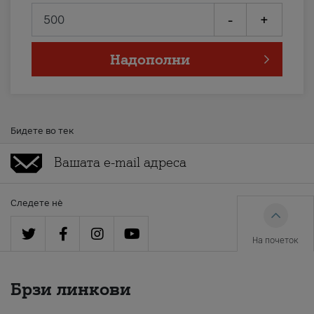
-
+
Надополни
Бидете во тек
Следете нè
На почеток
Брзи линкови