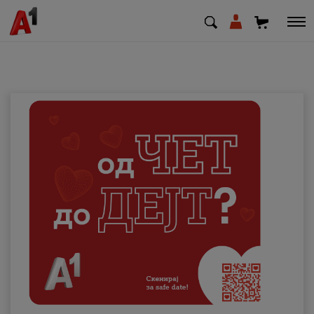
МК
EN
SQ
Приватни
Деловни
Поддршка
Надополни кредит
Плати сметка