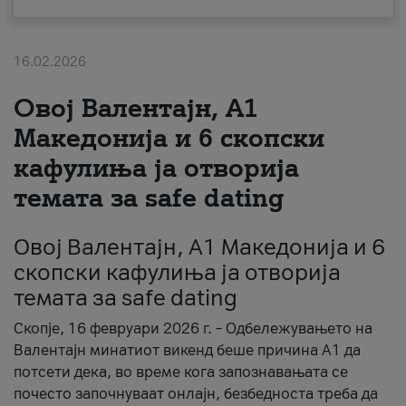
За нас
16.02.2026
#ПодобарОнлајн
Овој Валентајн, A1
Македонија и 6 скопски
кафулиња ја отворија
темата за safe dating
Овој Валентајн, A1 Македонија и 6
скопски кафулиња ја отворија
темата за safe dating
Скопје, 16 февруари 2026 г. – Одбележувањето на
Валентајн минатиот викенд беше причина А1 да
потсети дека, во време кога запознавањата се
почесто започнуваат онлајн, безбедноста треба да