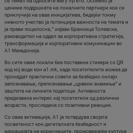
се темел на односите меѓу луѓето. Особено ја
цениме поддршката на локалните партнери кои се
приклучија на оваа иницијатива, бидејќи токму
нивното учество ја потенцира важноста на темата и
ја прави поцелосна,“ изјави Бранкица Толевска,
раководител на оддел за корпоративна стратегија,
трансформација и корпоративни комуникации во
А1 Македонија.
Во сите овие локали беа поставени стикери со QR
код кој води кон a1.mk, каде посетителите можеа да
пронајдат практични совети за безбедно онлајн
запознавање, препознавање „црвени знамиња“ и
заштита на личните податоци. Активноста
предизвика интерес кај посетители од различни
возрасти, проследена со позитивни реакции.
Со оваа активација, А1 ја потврдува својата
посветеност кон дигиталната безбедност и
едукацијата на корисниците, промовирајќи култура