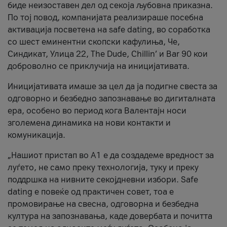
биде неизоставен дел од секоја љубовна приказна.
По тој повод, компанијата реализираше посебна
активација посветена на safe dating, во соработка
со шест еминентни скопски кафулиња, Че,
Синдикат, Улица 22, The Dude, Chillin’ и Bar 90 кои
доброволно се приклучија на иницијативата.
Иницијативата имаше за цел да ја подигне свеста за
одговорно и безбедно запознавање во дигиталната
ера, особено во период кога Валентајн носи
зголемена динамика на нови контакти и
комуникација.
„Нашиот пристап во А1 е да создадеме вредност за
луѓето, не само преку технологија, туку и преку
поддршка на нивните секојдневни избори. Safe
dating е повеќе од практичен совет, тоа е
промовирање на свесна, одговорна и безбедна
култура на запознавања, каде довербата и почитта