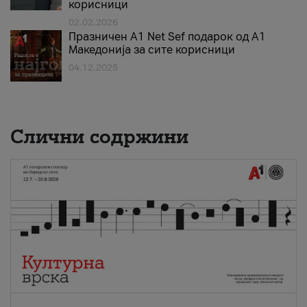
корисници
02.02.2026
Празничен A1 Net Sеf подарок од А1
Македонија за сите корисници
04.12.2025
Слични содржини