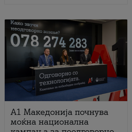
A1 Македонија почнува
моќна национална
кампања за поодговорно