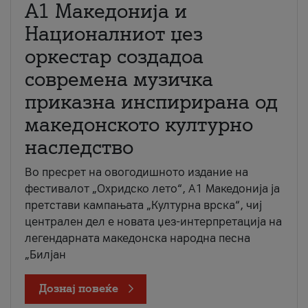
А1 Македонија и
Националниот џез
оркестар создадоа
современа музичка
приказна инспирирана од
македонското културно
наследство
Во пресрет на овогодишното издание на
фестивалот „Охридско лето“, А1 Македонија ја
претстави кампањата „Културна врска“, чиј
централен дел е новата џез-интерпретација на
легендарната македонска народна песна
„Билјан
Дознај повеќе