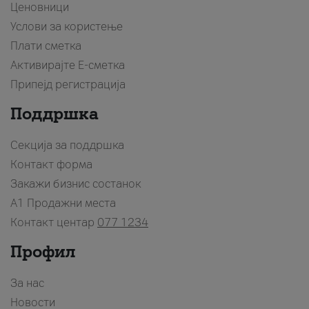
Ценовници
Услови за користење
Плати сметка
Активирајте Е-сметка
Припејд регистрација
Поддршка
Секција за поддршка
Контакт форма
Закажи бизнис состанок
A1 Продажни места
Контакт центар
077 1234
Профил
За нас
Новости