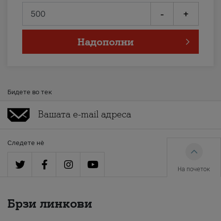
-
+
Надополни
Бидете во тек
Следете нè
На почеток
Брзи линкови