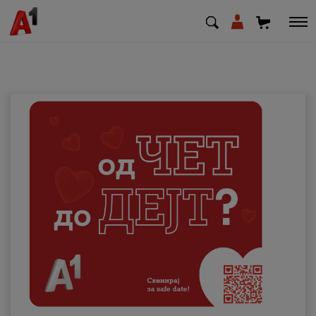
МК
EN
SQ
Приватни
Деловни
Поддршка
Надополни кредит
Плати сметка