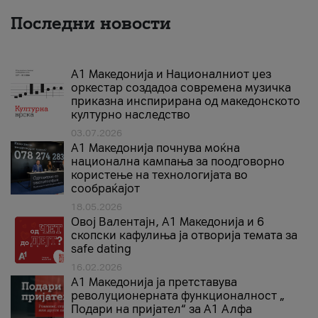
Последни новости
А1 Македонија и Националниот џез
оркестар создадоа современа музичка
приказна инспирирана од македонското
културно наследство
03.07.2026
A1 Македонија почнува моќна
национална кампања за поодговорно
користење на технологијата во
сообраќајот
18.05.2026
Овој Валентајн, A1 Македонија и 6
скопски кафулиња ја отворија темата за
safe dating
16.02.2026
А1 Македонија ја претставува
револуционерната функционалност „
Подари на пријател“ за А1 Алфа