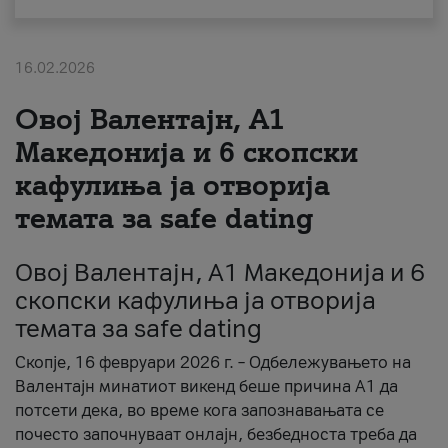
За нас
16.02.2026
#ПодобарОнлајн
Овој Валентајн, A1
Македонија и 6 скопски
кафулиња ја отворија
темата за safe dating
Овој Валентајн, A1 Македонија и 6
скопски кафулиња ја отворија
темата за safe dating
Скопје, 16 февруари 2026 г. – Одбележувањето на
Валентајн минатиот викенд беше причина А1 да
потсети дека, во време кога запознавањата се
почесто започнуваат онлајн, безбедноста треба да