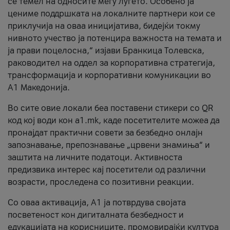
се темел на односите меѓу луѓето. Особено ја
цениме поддршката на локалните партнери кои се
приклучија на оваа иницијатива, бидејќи токму
нивното учество ја потенцира важноста на темата и
ја прави поцелосна,“ изјави Бранкица Толевска,
раководител на оддел за корпоративна стратегија,
трансформација и корпоративни комуникации во
А1 Македонија.
Во сите овие локали беа поставени стикери со QR
код кој води кон a1.mk, каде посетителите можеа да
пронајдат практични совети за безбедно онлајн
запознавање, препознавање „црвени знамиња“ и
заштита на личните податоци. Активноста
предизвика интерес кај посетители од различни
возрасти, проследена со позитивни реакции.
Со оваа активација, А1 ја потврдува својата
посветеност кон дигиталната безбедност и
едукацијата на корисниците, промовирајќи култура