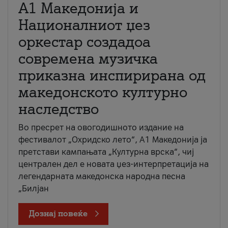
А1 Македонија и
Националниот џез
оркестар создадоа
современа музичка
приказна инспирирана од
македонското културно
наследство
Во пресрет на овогодишното издание на
фестивалот „Охридско лето“, А1 Македонија ја
претстави кампањата „Културна врска“, чиј
централен дел е новата џез-интерпретација на
легендарната македонска народна песна
„Билјан
Дознај повеќе