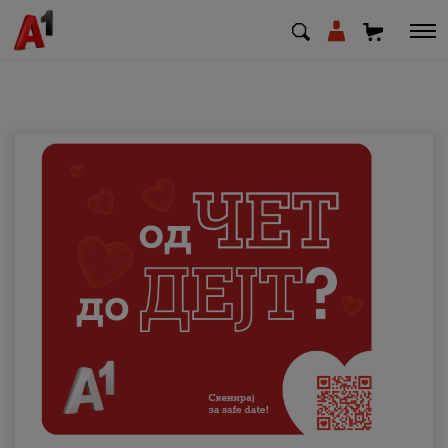
МК
EN
SQ
Приватни
Деловни
Поддршка
Надополни кредит
Плати сметка