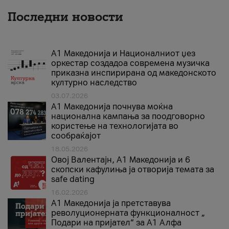
Последни новости
А1 Македонија и Националниот џез
оркестар создадоа современа музичка
приказна инспирирана од македонското
културно наследство
03.07.2026
A1 Македонија почнува моќна
национална кампања за поодговорно
користење на технологијата во
сообраќајот
18.05.2026
Овој Валентајн, A1 Македонија и 6
скопски кафулиња ја отворија темата за
safe dating
16.02.2026
А1 Македонија ја претставува
револуционерната функционалност „
Подари на пријател“ за А1 Алфа