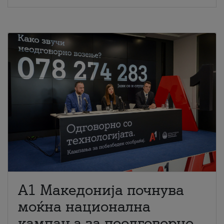
A1 Македонија почнува
моќна национална
кампања за поодговорно