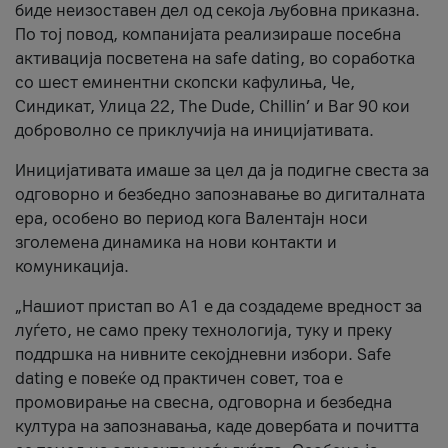
биде неизоставен дел од секоја љубовна приказна.
По тој повод, компанијата реализираше посебна
активација посветена на safe dating, во соработка
со шест еминентни скопски кафулиња, Че,
Синдикат, Улица 22, The Dude, Chillin’ и Bar 90 кои
доброволно се приклучија на иницијативата.
Иницијативата имаше за цел да ја подигне свеста за
одговорно и безбедно запознавање во дигиталната
ера, особено во период кога Валентајн носи
зголемена динамика на нови контакти и
комуникација.
„Нашиот пристап во А1 е да создадеме вредност за
луѓето, не само преку технологија, туку и преку
поддршка на нивните секојдневни избори. Safe
dating е повеќе од практичен совет, тоа е
промовирање на свесна, одговорна и безбедна
култура на запознавања, каде довербата и почитта