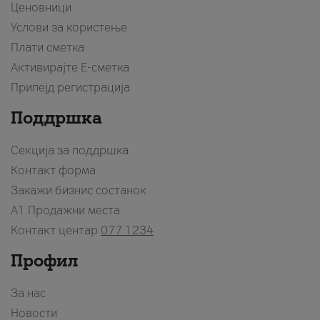
Ценовници
Услови за користење
Плати сметка
Активирајте Е-сметка
Припејд регистрација
Поддршка
Секција за поддршка
Контакт форма
Закажи бизнис состанок
A1 Продажни места
Контакт центар
077 1234
Профил
За нас
Новости