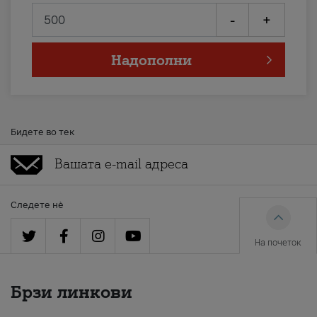
-
+
Надополни
Бидете во тек
Следете нè
На почеток
Брзи линкови