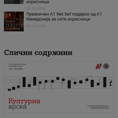
корисници
02.02.2026
Празничен A1 Net Sеf подарок од А1
Македонија за сите корисници
04.12.2025
Слични содржини