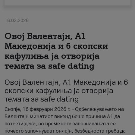
За нас
16.02.2026
#ПодобарОнлајн
Овој Валентајн, A1
Македонија и 6 скопски
кафулиња ја отворија
темата за safe dating
Овој Валентајн, A1 Македонија и 6
скопски кафулиња ја отворија
темата за safe dating
Скопје, 16 февруари 2026 г. – Одбележувањето на
Валентајн минатиот викенд беше причина А1 да
потсети дека, во време кога запознавањата се
почесто започнуваат онлајн, безбедноста треба да