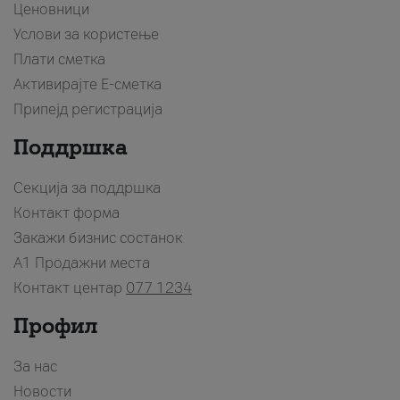
Ценовници
Услови за користење
Плати сметка
Активирајте Е-сметка
Припејд регистрација
Поддршка
Секција за поддршка
Контакт форма
Закажи бизнис состанок
A1 Продажни места
Контакт центар
077 1234
Профил
За нас
Новости