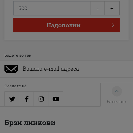
-
+
Надополни
Бидете во тек
Следете нè
На почеток
Брзи линкови