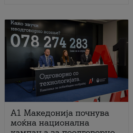
A1 Македонија почнува
моќна национална
кампања за поодговорно