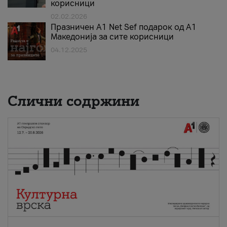
корисници
02.02.2026
Празничен A1 Net Sеf подарок од А1
Македонија за сите корисници
04.12.2025
Слични содржини