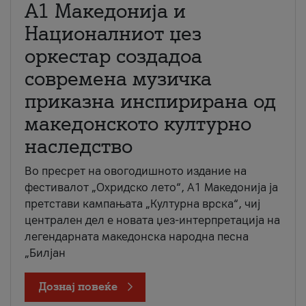
А1 Македонија и
Националниот џез
оркестар создадоа
современа музичка
приказна инспирирана од
македонското културно
наследство
Во пресрет на овогодишното издание на
фестивалот „Охридско лето“, А1 Македонија ја
претстави кампањата „Културна врска“, чиј
централен дел е новата џез-интерпретација на
легендарната македонска народна песна
„Билјан
Дознај повеќе