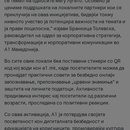
се темел на односите меѓу луѓето. Особено ја
цениме поддршката на локалните партнери кои се
приклучија на оваа иницијатива, бидејќи токму
нивното учество ја потенцира важноста на темата и
ја прави поцелосна,“ изјави Бранкица Толевска,
раководител на оддел за корпоративна стратегија,
трансформација и корпоративни комуникации во
А1 Македонија.
Во сите овие локали беа поставени стикери со QR
код кој води кон a1.mk, каде посетителите можеа да
пронајдат практични совети за безбедно онлајн
запознавање, препознавање „црвени знамиња“ и
заштита на личните податоци. Активноста
предизвика интерес кај посетители од различни
возрасти, проследена со позитивни реакции.
Со оваа активација, А1 ја потврдува својата
посветеност кон дигиталната безбедност и
едукацијата на корисниците, промовирајќи култура