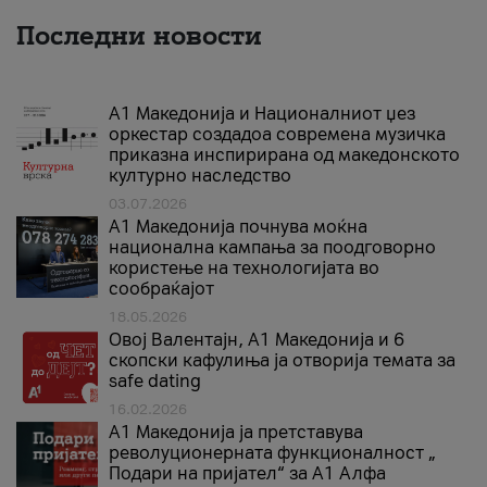
Последни новости
А1 Македонија и Националниот џез
оркестар создадоа современа музичка
приказна инспирирана од македонското
културно наследство
03.07.2026
A1 Македонија почнува моќна
национална кампања за поодговорно
користење на технологијата во
сообраќајот
18.05.2026
Овој Валентајн, A1 Македонија и 6
скопски кафулиња ја отворија темата за
safe dating
16.02.2026
А1 Македонија ја претставува
револуционерната функционалност „
Подари на пријател“ за А1 Алфа