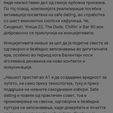
биде неизоставен дел од секоја љубовна приказна.
По тој повод, компанијата реализираше посебна
активација посветена на safe dating, во соработка
со шест еминентни скопски кафулиња, Че,
Синдикат, Улица 22, The Dude, Chillin’ и Bar 90 кои
доброволно се приклучија на иницијативата.
Иницијативата имаше за цел да ја подигне свеста за
одговорно и безбедно запознавање во дигиталната
ера, особено во период кога Валентајн носи
зголемена динамика на нови контакти и
комуникација.
„Нашиот пристап во А1 е да создадеме вредност за
луѓето, не само преку технологија, туку и преку
поддршка на нивните секојдневни избори. Safe
dating е повеќе од практичен совет, тоа е
промовирање на свесна, одговорна и безбедна
култура на запознавања, каде довербата и почитта