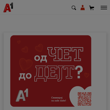
МК
EN
SQ
Приватни
Деловни
Поддршка
Надополни кредит
Плати сметка