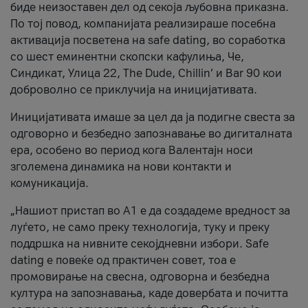
биде неизоставен дел од секоја љубовна приказна.
По тој повод, компанијата реализираше посебна
активација посветена на safe dating, во соработка
со шест еминентни скопски кафулиња, Че,
Синдикат, Улица 22, The Dude, Chillin’ и Bar 90 кои
доброволно се приклучија на иницијативата.
Иницијативата имаше за цел да ја подигне свеста за
одговорно и безбедно запознавање во дигиталната
ера, особено во период кога Валентајн носи
зголемена динамика на нови контакти и
комуникација.
„Нашиот пристап во А1 е да создадеме вредност за
луѓето, не само преку технологија, туку и преку
поддршка на нивните секојдневни избори. Safe
dating е повеќе од практичен совет, тоа е
промовирање на свесна, одговорна и безбедна
култура на запознавања, каде довербата и почитта