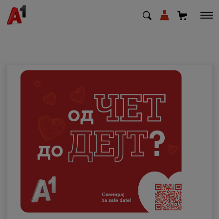
МК
EN
SQ
Приватни
Деловни
Поддршка
Надополни кредит
Плати сметка