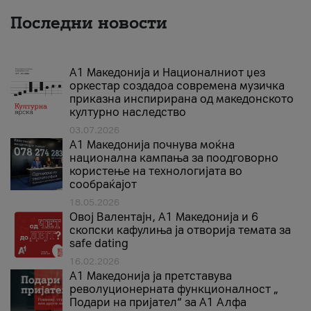
Последни новости
А1 Македонија и Националниот џез
оркестар создадоа современа музичка
приказна инспирирана од македонското
културно наследство
03.07.2026
A1 Македонија почнува моќна
национална кампања за поодговорно
користење на технологијата во
сообраќајот
18.05.2026
Овој Валентајн, A1 Македонија и 6
скопски кафулиња ја отворија темата за
safe dating
16.02.2026
А1 Македонија ја претставува
револуционерната функционалност „
Подари на пријател“ за А1 Алфа