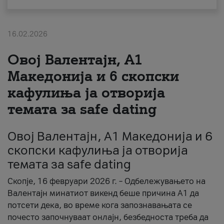
За нас
16.02.2026
#ПодобарОнлајн
Овој Валентајн, A1
Македонија и 6 скопски
кафулиња ја отворија
темата за safe dating
Овој Валентајн, A1 Македонија и 6
скопски кафулиња ја отворија
темата за safe dating
Скопје, 16 февруари 2026 г. – Одбележувањето на
Валентајн минатиот викенд беше причина А1 да
потсети дека, во време кога запознавањата се
почесто започнуваат онлајн, безбедноста треба да