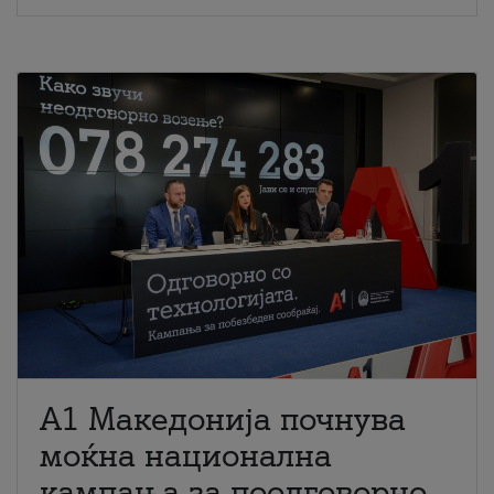
A1 Македонија почнува
моќна национална
кампања за поодговорно