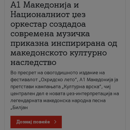
А1 Македонија и
Националниот џез
оркестар создадоа
современа музичка
приказна инспирирана од
македонското културно
наследство
Во пресрет на овогодишното издание на
фестивалот „Охридско лето“, А1 Македонија ја
претстави кампањата „Културна врска“, чиј
централен дел е новата џез-интерпретација на
легендарната македонска народна песна
„Билјан
Дознај повеќе