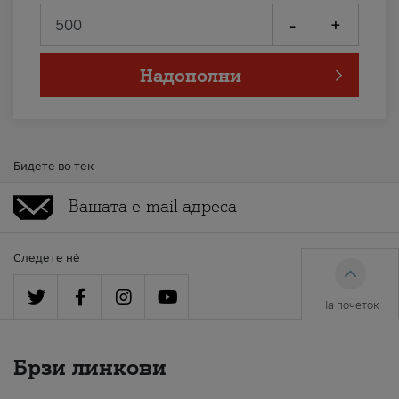
-
+
Надополни
Бидете во тек
Следете нè
На почеток
Брзи линкови