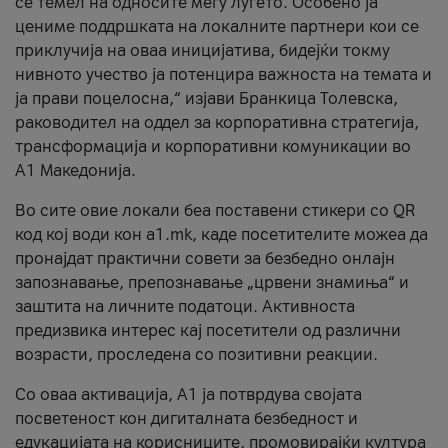
се темел на односите меѓу луѓето. Особено ја
цениме поддршката на локалните партнери кои се
приклучија на оваа иницијатива, бидејќи токму
нивното учество ја потенцира важноста на темата и
ја прави поцелосна,“ изјави Бранкица Толевска,
раководител на оддел за корпоративна стратегија,
трансформација и корпоративни комуникации во
А1 Македонија.
Во сите овие локали беа поставени стикери со QR
код кој води кон a1.mk, каде посетителите можеа да
пронајдат практични совети за безбедно онлајн
запознавање, препознавање „црвени знамиња“ и
заштита на личните податоци. Активноста
предизвика интерес кај посетители од различни
возрасти, проследена со позитивни реакции.
Со оваа активација, А1 ја потврдува својата
посветеност кон дигиталната безбедност и
едукацијата на корисниците, промовирајќи култура