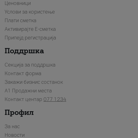
Ценовници
Услови за користење
Плати сметка
Активирајте Е-сметка
Припејд регистрација
Поддршка
Секција за поддршка
Контакт форма
Закажи бизнис состанок
A1 Продажни места
Контакт центар
077 1234
Профил
За нас
Новости