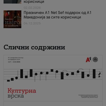
корисници
02.02.2026
Празничен A1 Net Sеf подарок од А1
Македонија за сите корисници
04.12.2025
Слични содржини