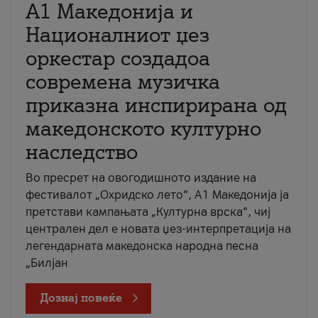
А1 Македонија и
Националниот џез
оркестар создадоа
современа музичка
приказна инспирирана од
македонското културно
наследство
Во пресрет на овогодишното издание на
фестивалот „Охридско лето“, А1 Македонија ја
претстави кампањата „Културна врска“, чиј
централен дел е новата џез-интерпретација на
легендарната македонска народна песна
„Билјан
Дознај повеќе