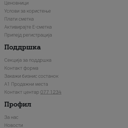
Ценовници
Услови за користење
Плати сметка
Активирајте Е-сметка
Припејд регистрација
Поддршка
Секција за поддршка
Контакт форма
Закажи бизнис состанок
A1 Продажни места
Контакт центар
077 1234
Профил
За нас
Новости