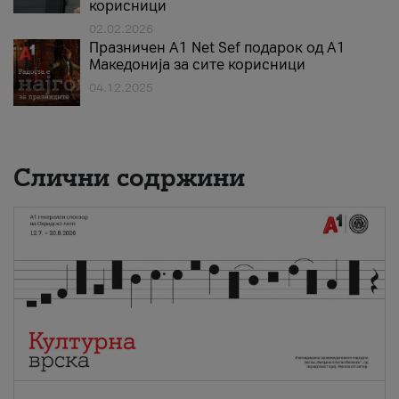
корисници
02.02.2026
Празничен A1 Net Sеf подарок од А1
Македонија за сите корисници
04.12.2025
Слични содржини