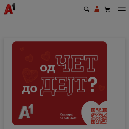
МК
EN
SQ
Приватни
Деловни
Поддршка
Надополни кредит
Плати сметка