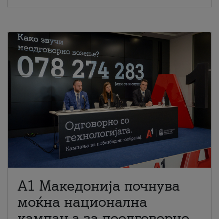
A1 Македонија почнува
моќна национална
кампања за поодговорно