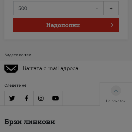
-
+
Надополни
Бидете во тек
Следете нè
На почеток
Брзи линкови