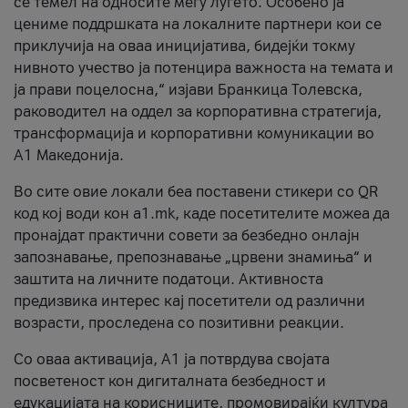
се темел на односите меѓу луѓето. Особено ја
цениме поддршката на локалните партнери кои се
приклучија на оваа иницијатива, бидејќи токму
нивното учество ја потенцира важноста на темата и
ја прави поцелосна,“ изјави Бранкица Толевска,
раководител на оддел за корпоративна стратегија,
трансформација и корпоративни комуникации во
А1 Македонија.
Во сите овие локали беа поставени стикери со QR
код кој води кон a1.mk, каде посетителите можеа да
пронајдат практични совети за безбедно онлајн
запознавање, препознавање „црвени знамиња“ и
заштита на личните податоци. Активноста
предизвика интерес кај посетители од различни
возрасти, проследена со позитивни реакции.
Со оваа активација, А1 ја потврдува својата
посветеност кон дигиталната безбедност и
едукацијата на корисниците, промовирајќи култура