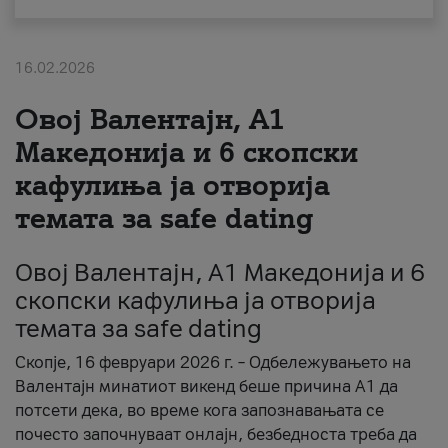
За нас
16.02.2026
#ПодобарОнлајн
Овој Валентајн, A1
Македонија и 6 скопски
кафулиња ја отворија
темата за safe dating
Овој Валентајн, A1 Македонија и 6
скопски кафулиња ја отворија
темата за safe dating
Скопје, 16 февруари 2026 г. – Одбележувањето на
Валентајн минатиот викенд беше причина А1 да
потсети дека, во време кога запознавањата се
почесто започнуваат онлајн, безбедноста треба да