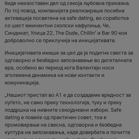
биде неизоставен дел од секоја љубовна приказна.
По тој повод, компанијата реализираше посебна
активација посветена на safe dating, во соработка
со шест еминентни скопски кафулиња, Че,
Синдикат, Улица 22, The Dude, Chillin’ и Bar 90 кои
доброволно се приклучија на иницијативата.
Иницијативата имаше за цел да ја подигне свеста за
одговорно и безбедно запознавање во дигиталната
ера, особено во период кога Валентајн носи
зголемена динамика на нови контакти и
комуникација.
„Нашиот пристап во А1 е да создадеме вредност за
луѓето, не само преку технологија, туку и преку
поддршка на нивните секојдневни избори. Safe
dating е повеќе од практичен совет, тоа е
промовирање на свесна, одговорна и безбедна
култура на запознавања, каде довербата и почитта