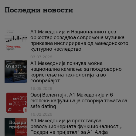
Последни новости
А1 Македонија и Националниот џез
оркестар создадоа современа музичка
приказна инспирирана од македонското
културно наследство
03.07.2026
A1 Македонија почнува моќна
национална кампања за поодговорно
користење на технологијата во
сообраќајот
18.05.2026
Овој Валентајн, A1 Македонија и 6
скопски кафулиња ја отворија темата за
safe dating
16.02.2026
А1 Македонија ја претставува
револуционерната функционалност „
Подари на пријател“ за А1 Алфа