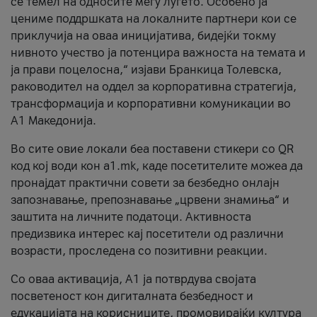
се темел на односите меѓу луѓето. Особено ја
цениме поддршката на локалните партнери кои се
приклучија на оваа иницијатива, бидејќи токму
нивното учество ја потенцира важноста на темата и
ја прави поцелосна,“ изјави Бранкица Толевска,
раководител на оддел за корпоративна стратегија,
трансформација и корпоративни комуникации во
А1 Македонија.
Во сите овие локали беа поставени стикери со QR
код кој води кон a1.mk, каде посетителите можеа да
пронајдат практични совети за безбедно онлајн
запознавање, препознавање „црвени знамиња“ и
заштита на личните податоци. Активноста
предизвика интерес кај посетители од различни
возрасти, проследена со позитивни реакции.
Со оваа активација, А1 ја потврдува својата
посветеност кон дигиталната безбедност и
едукацијата на корисниците, промовирајќи култура