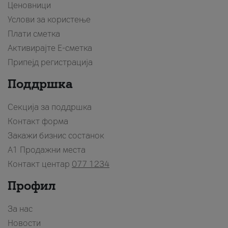
Ценовници
Услови за користење
Плати сметка
Активирајте Е-сметка
Припејд регистрација
Поддршка
Секција за поддршка
Контакт форма
Закажи бизнис состанок
A1 Продажни места
Контакт центар
077 1234
Профил
За нас
Новости