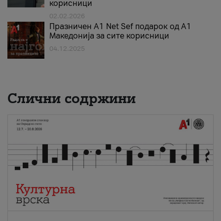
корисници
02.02.2026
Празничен A1 Net Sеf подарок од А1
Македонија за сите корисници
04.12.2025
Слични содржини