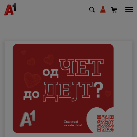
МК
EN
SQ
Приватни
Деловни
Поддршка
Надополни кредит
Плати сметка