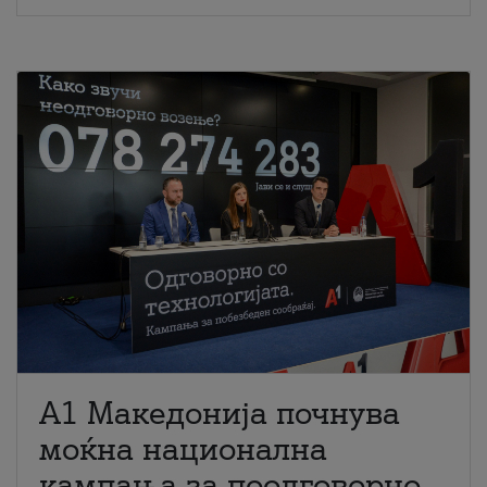
A1 Македонија почнува
моќна национална
кампања за поодговорно