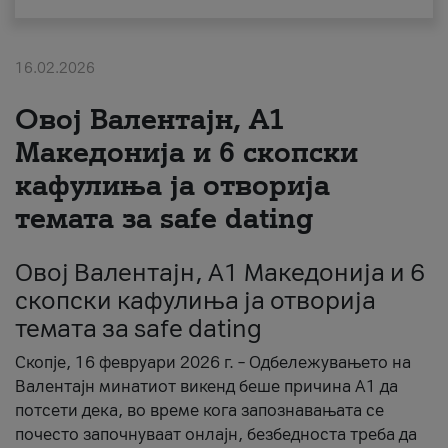
За нас
16.02.2026
#ПодобарОнлајн
Овој Валентајн, A1
Македонија и 6 скопски
кафулиња ја отворија
темата за safe dating
Овој Валентајн, A1 Македонија и 6
скопски кафулиња ја отворија
темата за safe dating
Скопје, 16 февруари 2026 г. – Одбележувањето на
Валентајн минатиот викенд беше причина А1 да
потсети дека, во време кога запознавањата се
почесто започнуваат онлајн, безбедноста треба да