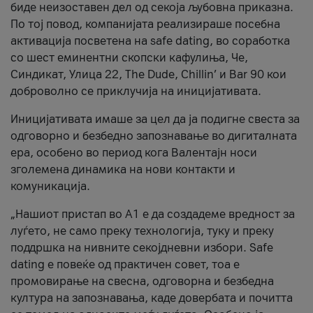
биде неизоставен дел од секоја љубовна приказна.
По тој повод, компанијата реализираше посебна
активација посветена на safe dating, во соработка
со шест еминентни скопски кафулиња, Че,
Синдикат, Улица 22, The Dude, Chillin’ и Bar 90 кои
доброволно се приклучија на иницијативата.
Иницијативата имаше за цел да ја подигне свеста за
одговорно и безбедно запознавање во дигиталната
ера, особено во период кога Валентајн носи
зголемена динамика на нови контакти и
комуникација.
„Нашиот пристап во А1 е да создадеме вредност за
луѓето, не само преку технологија, туку и преку
поддршка на нивните секојдневни избори. Safe
dating е повеќе од практичен совет, тоа е
промовирање на свесна, одговорна и безбедна
култура на запознавања, каде довербата и почитта