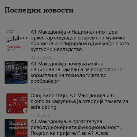
Последни новости
А1 Македонија и Националниот џез
оркестар создадоа современа музичка
приказна инспирирана од македонското
културно наследство
03.07.2026
A1 Македонија почнува моќна
национална кампања за поодговорно
користење на технологијата во
сообраќајот
18.05.2026
Овој Валентајн, A1 Македонија и 6
скопски кафулиња ја отворија темата за
safe dating
16.02.2026
А1 Македонија ја претставува
револуционерната функционалност „
Подари на пријател“ за А1 Алфа