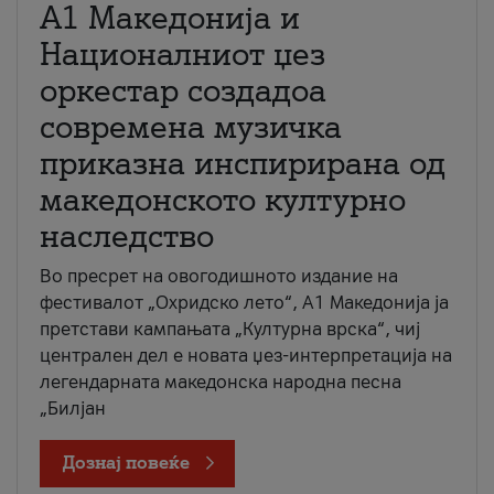
А1 Македонија и
Националниот џез
оркестар создадоа
современа музичка
приказна инспирирана од
македонското културно
наследство
Во пресрет на овогодишното издание на
фестивалот „Охридско лето“, А1 Македонија ја
претстави кампањата „Културна врска“, чиј
централен дел е новата џез-интерпретација на
легендарната македонска народна песна
„Билјан
Дознај повеќе