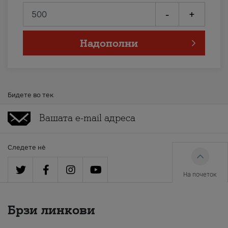
-
+
Надополни
Бидете во тек
Следете нè
На почеток
Брзи линкови