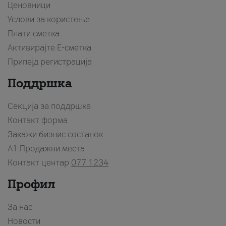
Ценовници
Услови за користење
Плати сметка
Активирајте Е-сметка
Припејд регистрација
Поддршка
Секција за поддршка
Контакт форма
Закажи бизнис состанок
A1 Продажни места
Контакт центар
077 1234
Профил
За нас
Новости