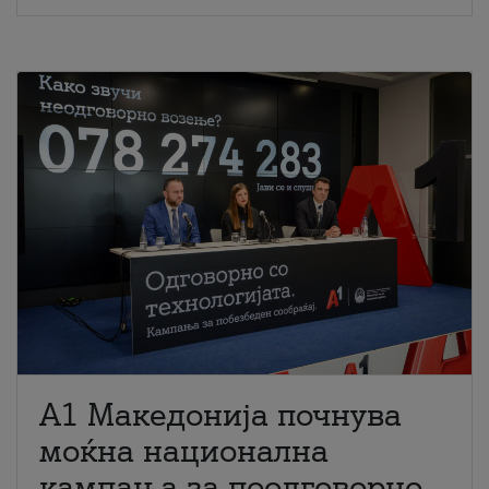
A1 Македонија почнува
моќна национална
кампања за поодговорно