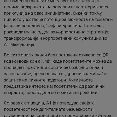
се темел на односите меѓу луѓето. Особено ја
цениме поддршката на локалните партнери кои се
приклучија на оваа иницијатива, бидејќи токму
нивното учество ја потенцира важноста на темата и
ја прави поцелосна,“ изјави Бранкица Толевска,
раководител на оддел за корпоративна стратегија,
трансформација и корпоративни комуникации во
А1 Македонија.
Во сите овие локали беа поставени стикери со QR
код кој води кон a1.mk, каде посетителите можеа да
пронајдат практични совети за безбедно онлајн
запознавање, препознавање „црвени знамиња“ и
заштита на личните податоци. Активноста
предизвика интерес кај посетители од различни
возрасти, проследена со позитивни реакции.
Со оваа активација, А1 ја потврдува својата
посветеност кон дигиталната безбедност и
едукацијата на корисниците, промовирајќи култура