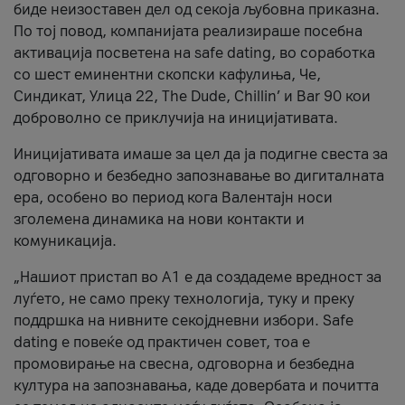
биде неизоставен дел од секоја љубовна приказна.
По тој повод, компанијата реализираше посебна
активација посветена на safe dating, во соработка
со шест еминентни скопски кафулиња, Че,
Синдикат, Улица 22, The Dude, Chillin’ и Bar 90 кои
доброволно се приклучија на иницијативата.
Иницијативата имаше за цел да ја подигне свеста за
одговорно и безбедно запознавање во дигиталната
ера, особено во период кога Валентајн носи
зголемена динамика на нови контакти и
комуникација.
„Нашиот пристап во А1 е да создадеме вредност за
луѓето, не само преку технологија, туку и преку
поддршка на нивните секојдневни избори. Safe
dating е повеќе од практичен совет, тоа е
промовирање на свесна, одговорна и безбедна
култура на запознавања, каде довербата и почитта