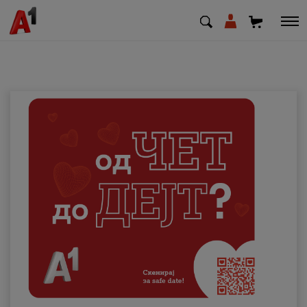
МК
EN
SQ
Приватни
Деловни
Поддршка
Надополни кредит
Плати сметка