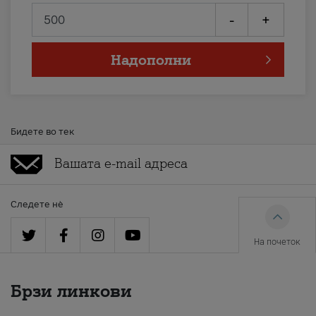
-
+
Надополни
Бидете во тек
Следете нè
На почеток
Брзи линкови