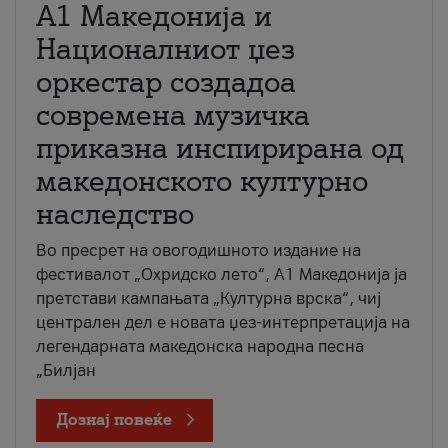
А1 Македонија и
Националниот џез
оркестар создадоа
современа музичка
приказна инспирирана од
македонското културно
наследство
Во пресрет на овогодишното издание на
фестивалот „Охридско лето“, А1 Македонија ја
претстави кампањата „Културна врска“, чиј
централен дел е новата џез-интерпретација на
легендарната македонска народна песна
„Билјан
Дознај повеќе