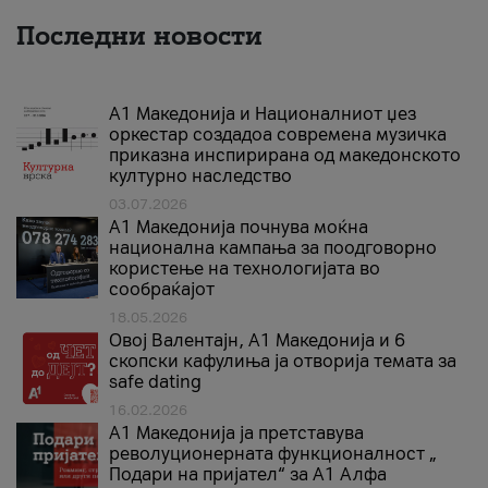
Последни новости
А1 Македонија и Националниот џез
оркестар создадоа современа музичка
приказна инспирирана од македонското
културно наследство
03.07.2026
A1 Македонија почнува моќна
национална кампања за поодговорно
користење на технологијата во
сообраќајот
18.05.2026
Овој Валентајн, A1 Македонија и 6
скопски кафулиња ја отворија темата за
safe dating
16.02.2026
А1 Македонија ја претставува
револуционерната функционалност „
Подари на пријател“ за А1 Алфа