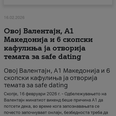
За нас
16.02.2026
#ПодобарОнлајн
Овој Валентајн, A1
Македонија и 6 скопски
кафулиња ја отворија
темата за safe dating
Овој Валентајн, A1 Македонија и 6
скопски кафулиња ја отворија
темата за safe dating
Скопје, 16 февруари 2026 г. – Одбележувањето на
Валентајн минатиот викенд беше причина А1 да
потсети дека, во време кога запознавањата се
почесто започнуваат онлајн, безбедноста треба да