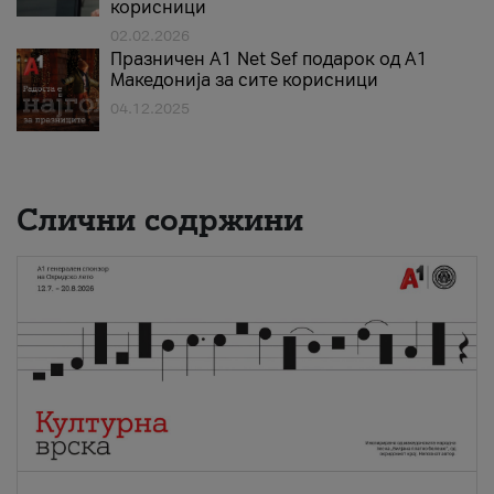
корисници
02.02.2026
Празничен A1 Net Sеf подарок од А1
Македонија за сите корисници
04.12.2025
Слични содржини