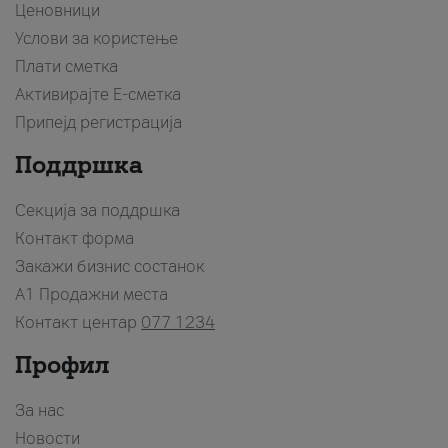
Ценовници
Услови за користење
Плати сметка
Активирајте Е-сметка
Припејд регистрација
Поддршка
Секција за поддршка
Контакт форма
Закажи бизнис состанок
A1 Продажни места
Контакт центар
077 1234
Профил
За нас
Новости