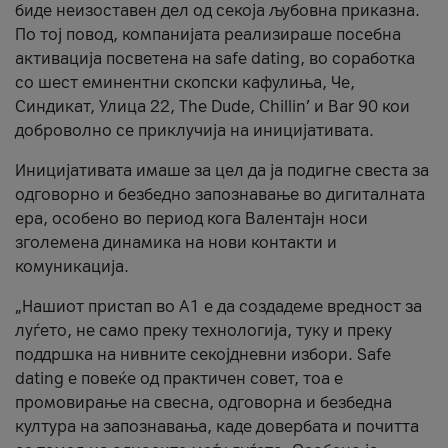
биде неизоставен дел од секоја љубовна приказна.
По тој повод, компанијата реализираше посебна
активација посветена на safe dating, во соработка
со шест еминентни скопски кафулиња, Че,
Синдикат, Улица 22, The Dude, Chillin’ и Bar 90 кои
доброволно се приклучија на иницијативата.
Иницијативата имаше за цел да ја подигне свеста за
одговорно и безбедно запознавање во дигиталната
ера, особено во период кога Валентајн носи
зголемена динамика на нови контакти и
комуникација.
„Нашиот пристап во А1 е да создадеме вредност за
луѓето, не само преку технологија, туку и преку
поддршка на нивните секојдневни избори. Safe
dating е повеќе од практичен совет, тоа е
промовирање на свесна, одговорна и безбедна
култура на запознавања, каде довербата и почитта