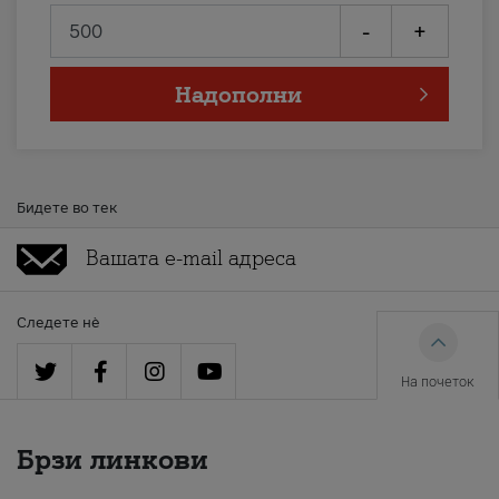
-
+
Надополни
Бидете во тек
Следете нè
На почеток
Брзи линкови