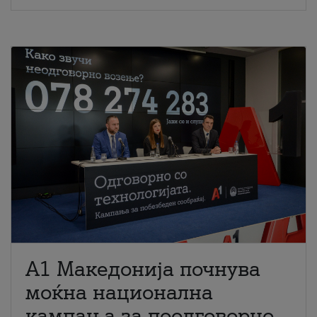
A1 Македонија почнува
моќна национална
кампања за поодговорно