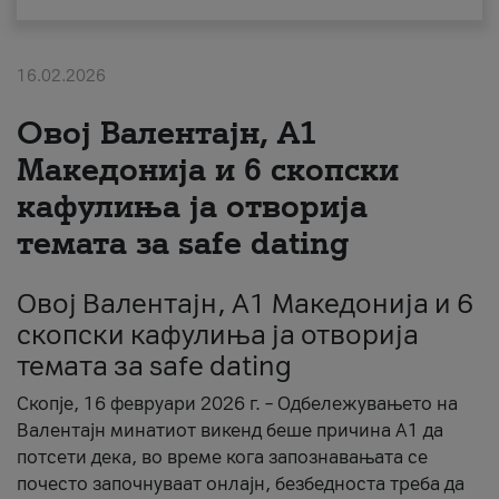
За нас
16.02.2026
#ПодобарОнлајн
Овој Валентајн, A1
Македонија и 6 скопски
кафулиња ја отворија
темата за safe dating
Овој Валентајн, A1 Македонија и 6
скопски кафулиња ја отворија
темата за safe dating
Скопје, 16 февруари 2026 г. – Одбележувањето на
Валентајн минатиот викенд беше причина А1 да
потсети дека, во време кога запознавањата се
почесто започнуваат онлајн, безбедноста треба да