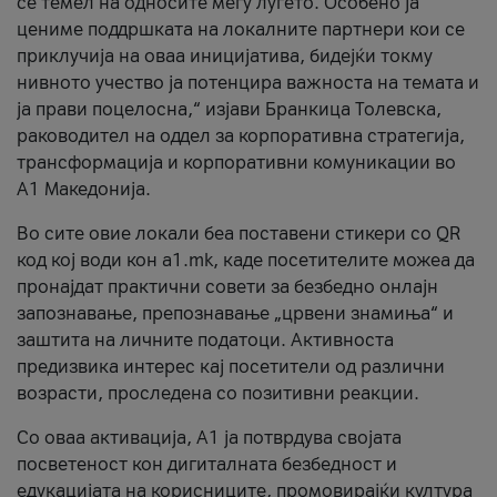
се темел на односите меѓу луѓето. Особено ја
цениме поддршката на локалните партнери кои се
приклучија на оваа иницијатива, бидејќи токму
нивното учество ја потенцира важноста на темата и
ја прави поцелосна,“ изјави Бранкица Толевска,
раководител на оддел за корпоративна стратегија,
трансформација и корпоративни комуникации во
А1 Македонија.
Во сите овие локали беа поставени стикери со QR
код кој води кон a1.mk, каде посетителите можеа да
пронајдат практични совети за безбедно онлајн
запознавање, препознавање „црвени знамиња“ и
заштита на личните податоци. Активноста
предизвика интерес кај посетители од различни
возрасти, проследена со позитивни реакции.
Со оваа активација, А1 ја потврдува својата
посветеност кон дигиталната безбедност и
едукацијата на корисниците, промовирајќи култура