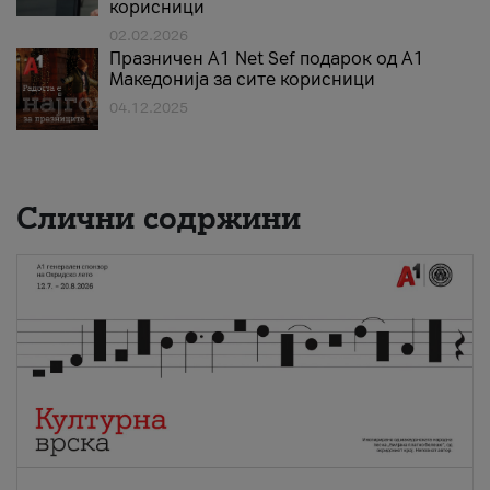
корисници
02.02.2026
Празничен A1 Net Sеf подарок од А1
Македонија за сите корисници
04.12.2025
Слични содржини