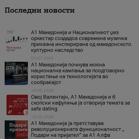
Последни новости
А1 Македонија и Националниот џез
оркестар создадоа современа музичка
приказна инспирирана од македонското
културно наследство
03.07.2026
A1 Македонија почнува моќна
национална кампања за поодговорно
користење на технологијата во
сообраќајот
18.05.2026
Овој Валентајн, A1 Македонија и 6
скопски кафулиња ја отворија темата за
safe dating
16.02.2026
А1 Македонија ја претставува
револуционерната функционалност „
Подари на пријател“ за А1 Алфа