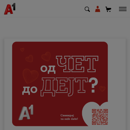
МК
EN
SQ
Приватни
Деловни
Поддршка
Надополни кредит
Плати сметка