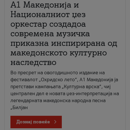
А1 Македонија и
Националниот џез
оркестар создадоа
современа музичка
приказна инспирирана од
македонското културно
наследство
Во пресрет на овогодишното издание на
фестивалот „Охридско лето“, А1 Македонија ја
претстави кампањата „Културна врска“, чиј
централен дел е новата џез-интерпретација на
легендарната македонска народна песна
„Билјан
Дознај повеќе