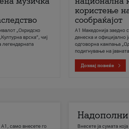
мена музичка
национална 
користење на
аследство
сообраќајот
ивалот „Охридско
A1 Македонија заедно 
„Културна врска“, чиј
денеска и официјално 
а легендарната
одговорна кампања „Од
подигнување на јавната 
Дознај повеќе
Надополни
 А1, само внесете го
Внесете ја сумата кој