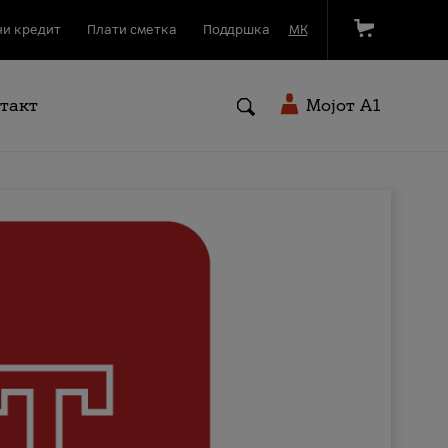
и кредит
Плати сметка
Поддршка
МК
такт
Мојот A1