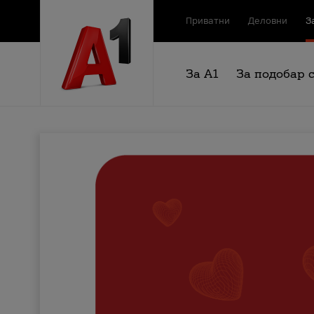
Приватни
Деловни
З
За А1
За подобар 