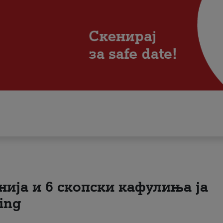
нија и 6 скопски кафулиња ја
ing