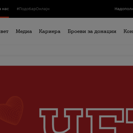
а нас
#ПодобарОнлајн
Надополн
свет
Медиа
Кариера
Броеви за донации
Кон