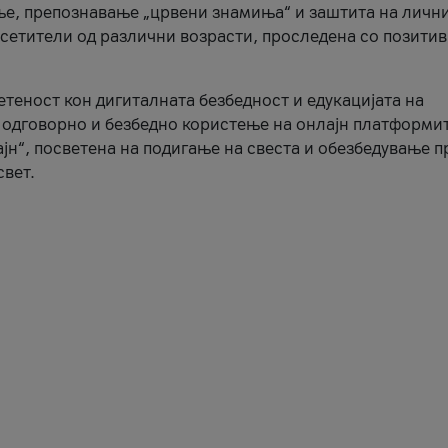
ње, препознавање „црвени знамиња“ и заштита на личн
осетители од различни возрасти, проследена со позити
ветеност кон дигиталната безбедност и едукацијата на
 одговорно и безбедно користење на онлајн платформит
јн“, посветена на подигање на свеста и обезбедување 
свет.