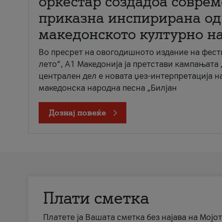
оркестар создадоа совре
приказна инспирирана од
македонското културно н
Во пресрет на овогодишното издание на фест
лето“, А1 Македонија ја претстави кампањата 
централен дел е новата џез-интерпретација н
македонска народна песна „Билјан
Дознај повеќе
Плати сметка
Платете ја Вашата сметка без најава на Мојот