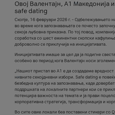
Овој Валентајн, A1 Македонија и
safe dating
Скопје, 16 февруари 2026 г. – Одбележувањето н
во време кога запознавањата се почесто започну
секоја љубовна приказна. По тој повод, компаниј
соработка со шест еминентни скопски кафулиња, Ч
доброволно се приклучија на иницијативата.
Иницијативата имаше за цел да ја подигне свест
особено во период кога Валентајн носи зголеме
„Нашиот пристап во А1 е да создадеме вредност з
нивните секојдневни избори. Safe dating е пове
безбедна култура на запознавања, каде довербат
поддршката на локалните партнери кои се приклу
потенцира важноста на темата и ја прави поцело
корпоративна стратегија, трансформација и кор
Во сите овие локали беа поставени стикери со Q