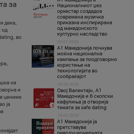
та за
Националниот џез
оркестар создадоа
современа музичка
приказна инспирирана
и дека,
од македонското
 од
културно наследство
ating, во
03.07.2026
A1 Македонија почнува
моќна национална
кампања за поодговорно
ера,
користење на
технологијата во
сообраќајот
ршка на
18.05.2026
говорна и
Овој Валентајн, A1
Македонија и 6 скопски
ја цениме
кафулиња ја отворија
во ја
темата за safe dating
за
16.02.2026
А1 Македонија ја
претставува
ронајдат
револуционерната