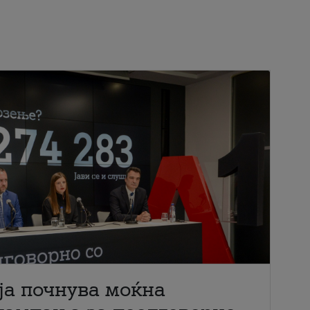
ја почнува моќна