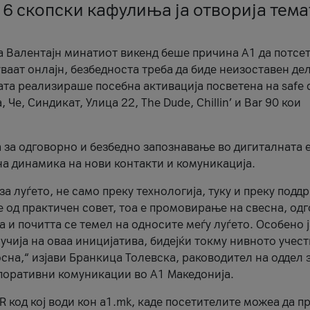
 6 скопски кафулиња ја отворија тема
а Валентајн минатиот викенд беше причина А1 да потсет
ваат онлајн, безбедноста треба да биде неизоставен дел
ата реализираше посебна активација посветена на safe d
е, Синдикат, Улица 22, The Dude, Chillin’ и Bar 90 кои
а за одговорно и безбедно запознавање во дигиталната 
на динамика на нови контакти и комуникација.
а луѓето, не само преку технологија, туку и преку подд
ќе од практичен совет, тоа е промовирање на свесна, од
а и почитта се темел на односите меѓу луѓето. Особено 
чија на оваа иницијатива, бидејќи токму нивното учест
сна,“ изјави Бранкица Толевска, раководител на оддел 
поративни комуникации во А1 Македонија.
R код кој води кон a1.mk, каде посетителите можеа да п