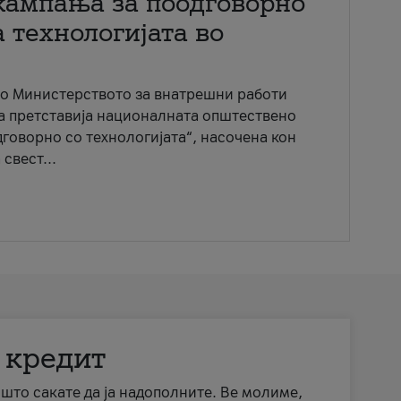
кампања за поодговорно
 технологијата во
со Министерството за внатрешни работи
ја претставија националната општествено
говорно со технологијата“, насочена кон
свест...
 кредит
а што сакате да ја надополните. Ве молиме,