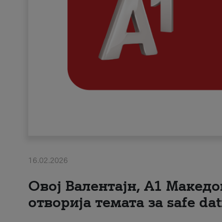
16.02.2026
Овој Валентајн, A1 Македо
отворија темата за safe dat