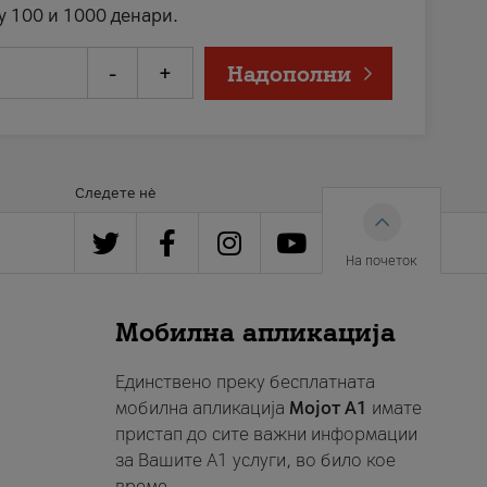
у 100 и 1000 денари.
-
+
Надополни
Следете нè
На почеток
Мобилна апликација
Единствено преку бесплатната
мобилна апликација
Мојот A1
имате
пристап до сите важни информации
за Вашите A1 услуги, во било кое
време.