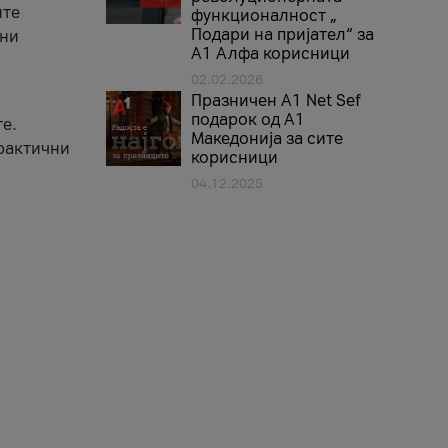
ите
функционалност „
Подари на пријател“ за
вни
А1 Алфа корисници
02.02.2026
Празничен A1 Net Sеf
подарок од А1
е.
Македонија за сите
практични
корисници
04.12.2025