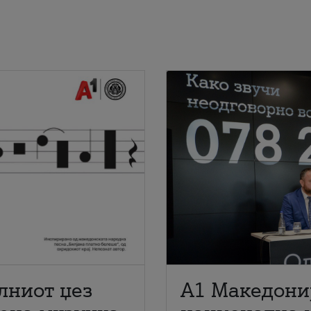
лниот џез
A1 Македони