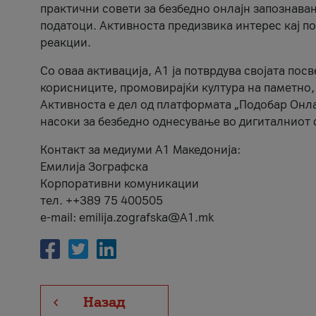
практични совети за безбедно онлајн запознава
податоци. Активноста предизвика интерес кај п
реакции.
Со оваа активација, А1 ја потврдува својата пос
корисниците, промовирајќи култура на паметно,
Активноста е дел од платформата „Подобар Онла
насоки за безбедно однесување во дигиталниот 
Контакт за медиуми А1 Македонија:
Емилија Зографска
Корпоративни комуникации
тел. ++389 75 400505
e-mail: emilija.zografska@A1.mk
Назад