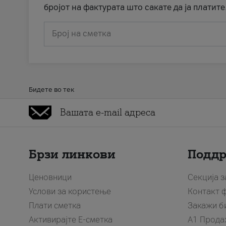
бројот на фактурата што сакате да ја платите
Број на сметка
Бидете во тек
Брзи линкови
Подд
Ценовници
Секција 
Услови за користење
Контакт 
Плати сметка
Закажи б
Активирајте Е-сметка
A1 Прода