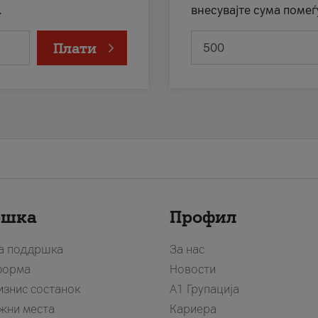
.
внесувајте сума помеѓ
Плати
ршка
Профил
за поддршка
За нас
форма
Новости
изнис состанок
А1 Групација
жни места
Кариера