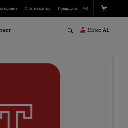
и кредит
Плати сметка
Поддршка
МК
такт
Мојот A1