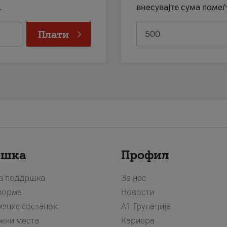
.
внесувајте сума помеѓ
Плати
ршка
Профил
за поддршка
За нас
форма
Новости
изнис состанок
А1 Групација
жни места
Кариера