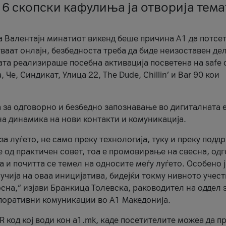
 6 скопски кафулиња ја отворија тема
а Валентајн минатиот викенд беше причина А1 да потсет
ваат онлајн, безбедноста треба да биде неизоставен дел
ата реализираше посебна активација посветена на safe d
е, Синдикат, Улица 22, The Dude, Chillin’ и Bar 90 кои
а за одговорно и безбедно запознавање во дигиталната 
на динамика на нови контакти и комуникација.
а луѓето, не само преку технологија, туку и преку подд
ќе од практичен совет, тоа е промовирање на свесна, од
а и почитта се темел на односите меѓу луѓето. Особено 
чија на оваа иницијатива, бидејќи токму нивното учест
сна,“ изјави Бранкица Толевска, раководител на оддел 
поративни комуникации во А1 Македонија.
R код кој води кон a1.mk, каде посетителите можеа да п