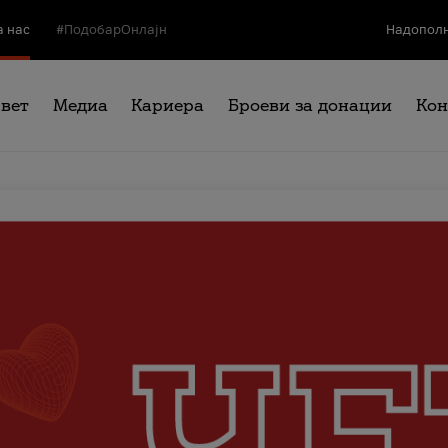
а нас
#ПодобарОнлајн
Надополн
свет
Медиа
Кариера
Броеви за донации
Кон