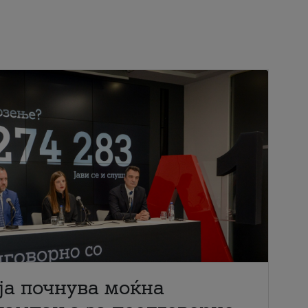
ја почнува моќна