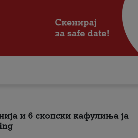
нија и 6 скопски кафулиња ја
ing