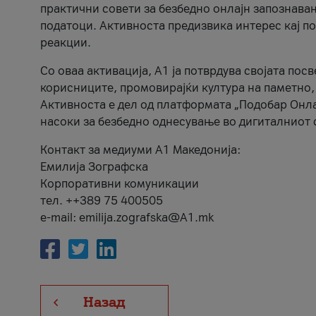
практични совети за безбедно онлајн запознава
податоци. Активноста предизвика интерес кај п
реакции.
Со оваа активација, А1 ја потврдува својата пос
корисниците, промовирајќи култура на паметно,
Активноста е дел од платформата „Подобар Онла
насоки за безбедно однесување во дигиталниот 
Контакт за медиуми А1 Македонија:
Емилија Зографска
Корпоративни комуникации
тел. ++389 75 400505
e-mail: emilija.zografska@A1.mk
Назад