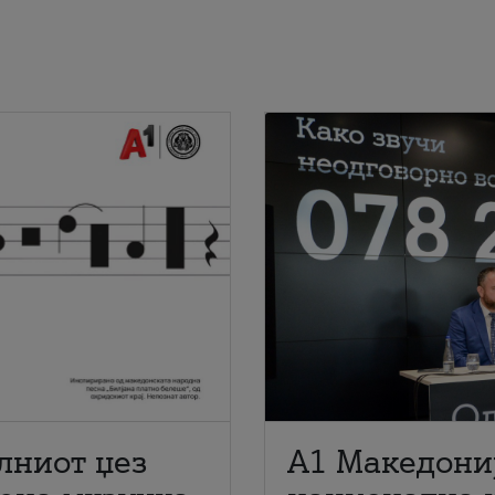
лниот џез
A1 Македони