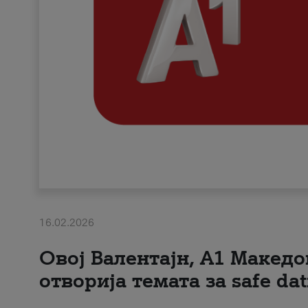
16.02.2026
Овој Валентајн, A1 Македо
отворија темата за safe dat