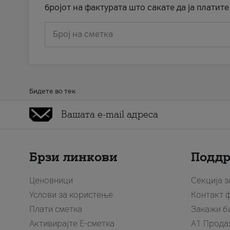
бројот на фактурата што сакате да ја платите
Број на сметка
Бидете во тек
Брзи линкови
Подд
Ценовници
Секција 
Услови за користење
Контакт 
Плати сметка
Закажи б
Активирајте Е-сметка
A1 Прода