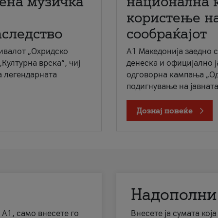
мена музичка
национална 
користење на
аследство
сообраќајот
ивалот „Охридско
A1 Македонија заедно 
„Културна врска“, чиј
денеска и официјално 
а легендарната
одговорна кампања „Од
подигнување на јавната 
Дознај повеќе
Надополни
 А1, само внесете го
Внесете ја сумата кој