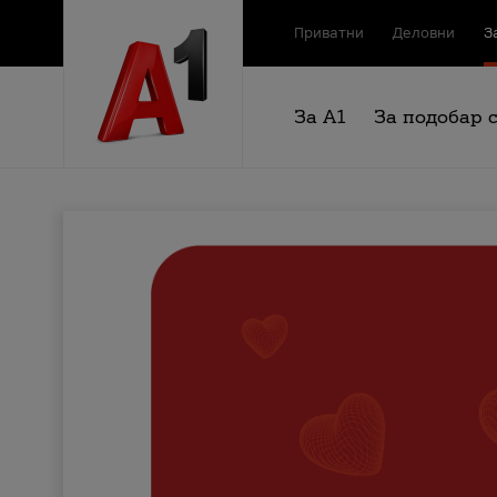
Приватни
Деловни
З
За А1
За подобар 