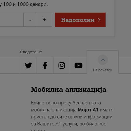
у 100 и 1000 денари.
-
+
Надополни
Следете нè
На почеток
Мобилна апликација
Единствено преку бесплатната
мобилна апликација
Мојот A1
имате
пристап до сите важни информации
за Вашите A1 услуги, во било кое
време.