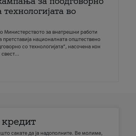
кампања за поодговорно
 технологијата во
со Министерството за внатрешни работи
ја претставија националната општествено
говорно со технологијата“, насочена кон
свест...
 кредит
а што сакате да ја надополните. Ве молиме,