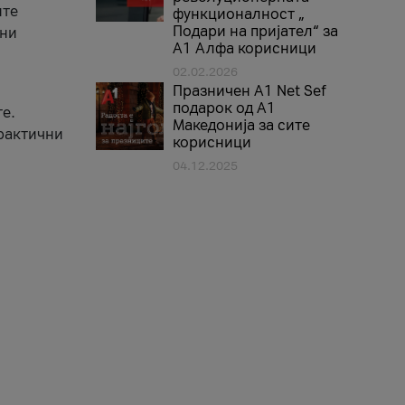
ите
функционалност „
Подари на пријател“ за
вни
А1 Алфа корисници
02.02.2026
Празничен A1 Net Sеf
подарок од А1
е.
Македонија за сите
практични
корисници
04.12.2025