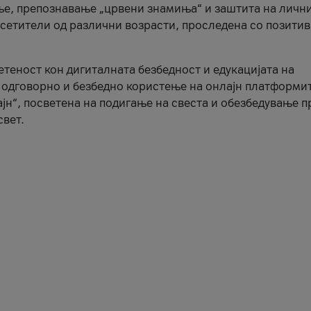
ње, препознавање „црвени знамиња“ и заштита на личн
осетители од различни возрасти, проследена со позити
ветеност кон дигиталната безбедност и едукацијата на
 одговорно и безбедно користење на онлајн платформит
јн“, посветена на подигање на свеста и обезбедување 
свет.