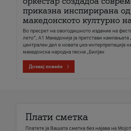
оркестар создадоа совре
приказна инспирирана од
македонското културно н
Во пресрет на овогодишното издание на фест
лето“, А1 Македонија ја претстави кампањата 
централен дел е новата џез-интерпретација н
македонска народна песна „Билјан
Дознај повеќе
Плати сметка
Платете ја Вашата сметка без најава на Мојот