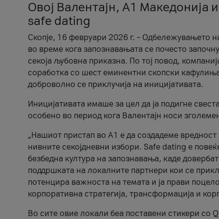
Овој Валентајн, A1 Македонија и
safe dating
Скопје, 16 февруари 2026 г. – Одбележувањето н
во време кога запознавањата се почесто започну
секоја љубовна приказна. По тој повод, компаниј
соработка со шест еминентни скопски кафулиња, Ч
доброволно се приклучија на иницијативата.
Иницијативата имаше за цел да ја подигне свест
особено во период кога Валентајн носи зголеме
„Нашиот пристап во А1 е да создадеме вредност з
нивните секојдневни избори. Safe dating е пове
безбедна култура на запознавања, каде довербат
поддршката на локалните партнери кои се приклу
потенцира важноста на темата и ја прави поцело
корпоративна стратегија, трансформација и кор
Во сите овие локали беа поставени стикери со Q