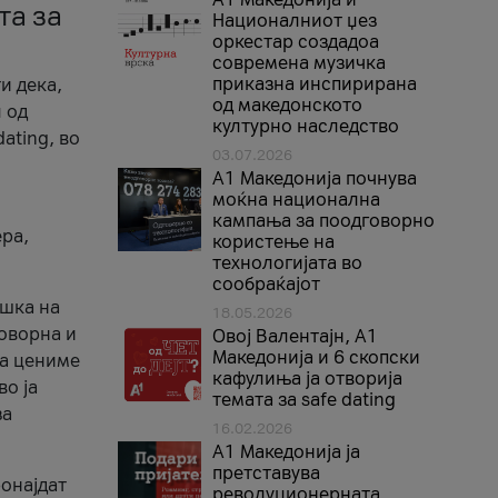
та за
Националниот џез
оркестар создадоа
современа музичка
приказна инспирирана
и дека,
од македонското
 од
културно наследство
ating, во
03.07.2026
A1 Македонија почнува
моќна национална
кампања за поодговорно
ера,
користење на
технологијата во
сообраќајот
ршка на
18.05.2026
говорна и
Овој Валентајн, A1
Македонија и 6 скопски
ја цениме
кафулиња ја отворија
во ја
темата за safe dating
за
16.02.2026
А1 Македонија ја
претставува
ронајдат
револуционерната