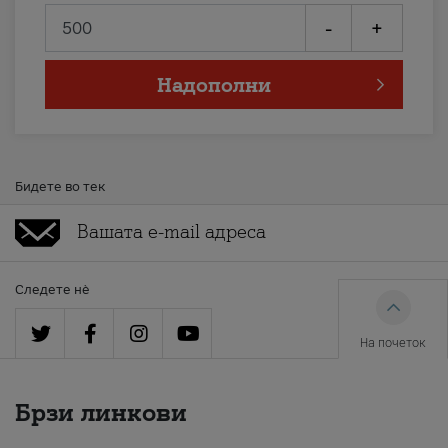
-
+
Надополни
Бидете во тек
Следете нè
На почеток
Брзи линкови