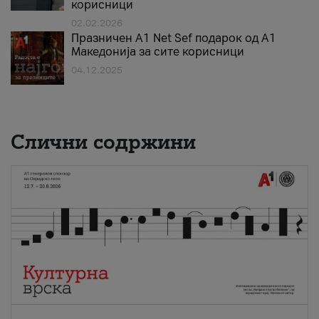
корисници
02.02.2026
Празничен A1 Net Sеf подарок од А1
Македонија за сите корисници
04.12.2025
Слични содржини