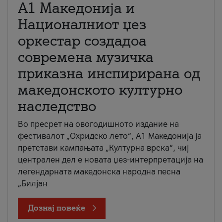
А1 Македонија и
Националниот џез
оркестар создадоа
современа музичка
приказна инспирирана од
македонското културно
наследство
Во пресрет на овогодишното издание на
фестивалот „Охридско лето“, А1 Македонија ја
претстави кампањата „Културна врска“, чиј
централен дел е новата џез-интерпретација на
легендарната македонска народна песна
„Билјан
Дознај повеќе