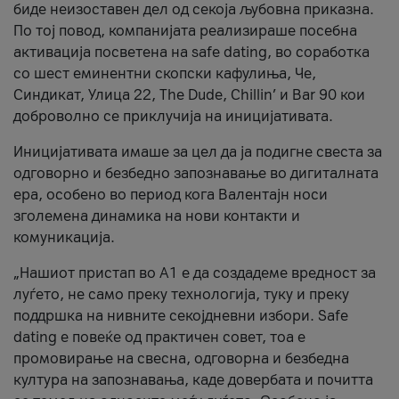
биде неизоставен дел од секоја љубовна приказна.
По тој повод, компанијата реализираше посебна
активација посветена на safe dating, во соработка
со шест еминентни скопски кафулиња, Че,
Синдикат, Улица 22, The Dude, Chillin’ и Bar 90 кои
доброволно се приклучија на иницијативата.
Иницијативата имаше за цел да ја подигне свеста за
одговорно и безбедно запознавање во дигиталната
ера, особено во период кога Валентајн носи
зголемена динамика на нови контакти и
комуникација.
„Нашиот пристап во А1 е да создадеме вредност за
луѓето, не само преку технологија, туку и преку
поддршка на нивните секојдневни избори. Safe
dating е повеќе од практичен совет, тоа е
промовирање на свесна, одговорна и безбедна
култура на запознавања, каде довербата и почитта