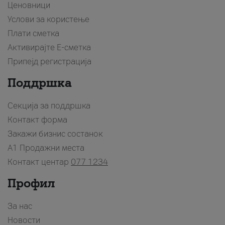
Ценовници
Услови за користење
Плати сметка
Активирајте Е-сметка
Припејд регистрација
Поддршка
Секција за поддршка
Контакт форма
Закажи бизнис состанок
A1 Продажни места
Контакт центар
077 1234
Профил
За нас
Новости