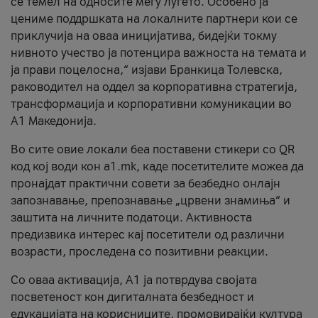
се темел на односите меѓу луѓето. Особено ја
цениме поддршката на локалните партнери кои се
приклучија на оваа иницијатива, бидејќи токму
нивното учество ја потенцира важноста на темата и
ја прави поцелосна,“ изјави Бранкица Толевска,
раководител на оддел за корпоративна стратегија,
трансформација и корпоративни комуникации во
А1 Македонија.
Во сите овие локали беа поставени стикери со QR
код кој води кон a1.mk, каде посетителите можеа да
пронајдат практични совети за безбедно онлајн
запознавање, препознавање „црвени знамиња“ и
заштита на личните податоци. Активноста
предизвика интерес кај посетители од различни
возрасти, проследена со позитивни реакции.
Со оваа активација, А1 ја потврдува својата
посветеност кон дигиталната безбедност и
едукацијата на корисниците, промовирајќи култура