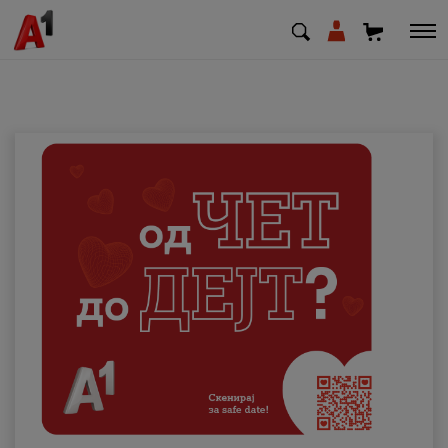
МК
EN
SQ
Приватни
Деловни
Поддршка
Надополни кредит
Плати сметка