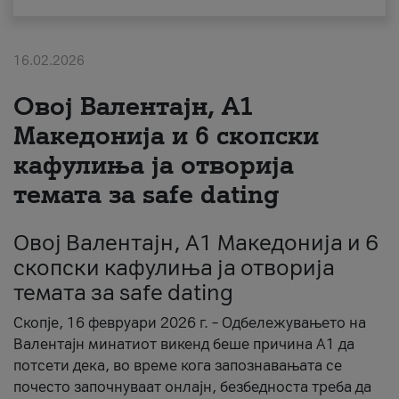
За нас
16.02.2026
#ПодобарОнлајн
Овој Валентајн, A1
Македонија и 6 скопски
кафулиња ја отворија
темата за safe dating
Овој Валентајн, A1 Македонија и 6
скопски кафулиња ја отворија
темата за safe dating
Скопје, 16 февруари 2026 г. – Одбележувањето на
Валентајн минатиот викенд беше причина А1 да
потсети дека, во време кога запознавањата се
почесто започнуваат онлајн, безбедноста треба да