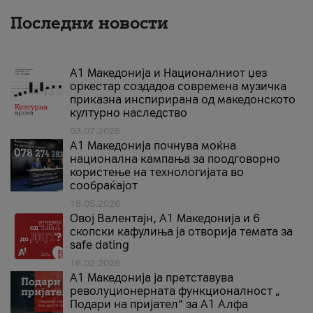
Последни новости
А1 Македонија и Националниот џез
оркестар создадоа современа музичка
приказна инспирирана од македонското
културно наследство
03.07.2026
A1 Македонија почнува моќна
национална кампања за поодговорно
користење на технологијата во
сообраќајот
18.05.2026
Овој Валентајн, A1 Македонија и 6
скопски кафулиња ја отворија темата за
safe dating
16.02.2026
А1 Македонија ја претставува
револуционерната функционалност „
Подари на пријател“ за А1 Алфа