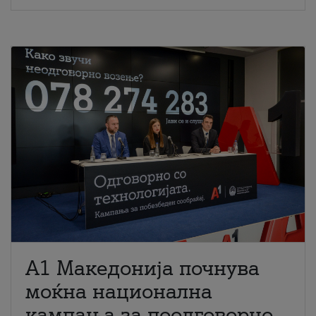
A1 Македонија почнува
моќна национална
кампања за поодговорно