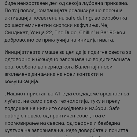
биде неизоставен дел од секоја љубовна приказна.
По тој повод, компанијата реализираше посебна
активација посветена на safe dating, во соработка
со шест еминентни скопски кафулиња, Че,
Синдикат, Улица 22, The Dude, Chillin’ и Bar 90 кои
доброволно се приклучија на иницијативата.
Иницијативата имаше за цел да ја подигне свеста за
одговорно и безбедно запознавање во дигиталната
ера, особено во период кога Валентајн носи
зголемена динамика на нови контакти и
комуникација.
„Нашиот пристап во А1 е да создадеме вредност за
луѓето, не само преку технологија, туку и преку
поддршка на нивните секојдневни избори. Safe
dating е повеќе од практичен совет, тоа е
промовирање на свесна, одговорна и безбедна
култура на запознавања, каде довербата и почитта