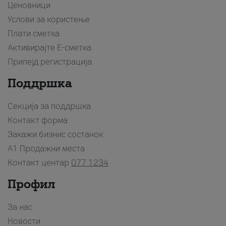
Ценовници
Услови за користење
Плати сметка
Активирајте Е-сметка
Припејд регистрација
Поддршка
Секција за поддршка
Контакт форма
Закажи бизнис состанок
A1 Продажни места
Контакт центар
077 1234
Профил
За нас
Новости