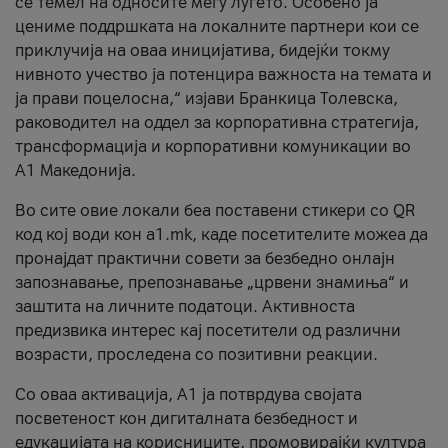
се темел на односите меѓу луѓето. Особено ја
цениме поддршката на локалните партнери кои се
приклучија на оваа иницијатива, бидејќи токму
нивното учество ја потенцира важноста на темата и
ја прави поцелосна,“ изјави Бранкица Толевска,
раководител на оддел за корпоративна стратегија,
трансформација и корпоративни комуникации во
А1 Македонија.
Во сите овие локали беа поставени стикери со QR
код кој води кон a1.mk, каде посетителите можеа да
пронајдат практични совети за безбедно онлајн
запознавање, препознавање „црвени знамиња“ и
заштита на личните податоци. Активноста
предизвика интерес кај посетители од различни
возрасти, проследена со позитивни реакции.
Со оваа активација, А1 ја потврдува својата
посветеност кон дигиталната безбедност и
едукацијата на корисниците, промовирајќи култура