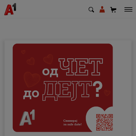
МК
EN
SQ
Приватни
Деловни
Поддршка
Надополни кредит
Плати сметка