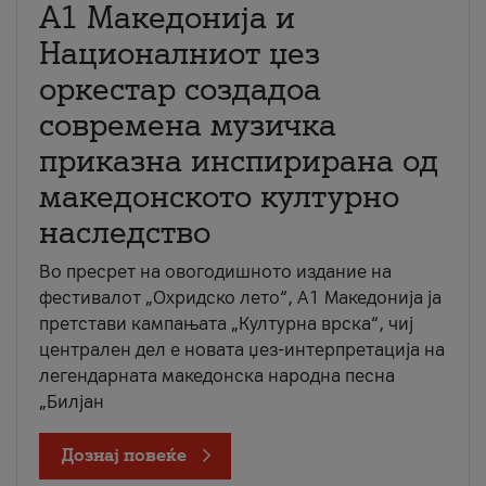
А1 Македонија и
Националниот џез
оркестар создадоа
современа музичка
приказна инспирирана од
македонското културно
наследство
Во пресрет на овогодишното издание на
фестивалот „Охридско лето“, А1 Македонија ја
претстави кампањата „Културна врска“, чиј
централен дел е новата џез-интерпретација на
легендарната македонска народна песна
„Билјан
Дознај повеќе