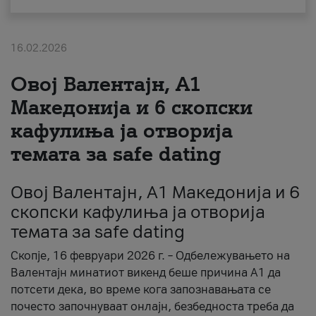
За нас
16.02.2026
#ПодобарОнлајн
Овој Валентајн, A1
Македонија и 6 скопски
кафулиња ја отворија
темата за safe dating
Овој Валентајн, A1 Македонија и 6
скопски кафулиња ја отворија
темата за safe dating
Скопје, 16 февруари 2026 г. – Одбележувањето на
Валентајн минатиот викенд беше причина А1 да
потсети дека, во време кога запознавањата се
почесто започнуваат онлајн, безбедноста треба да