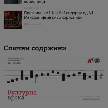
корисници
02.02.2026
Празничен A1 Net Sеf подарок од А1
Македонија за сите корисници
04.12.2025
Слични содржини