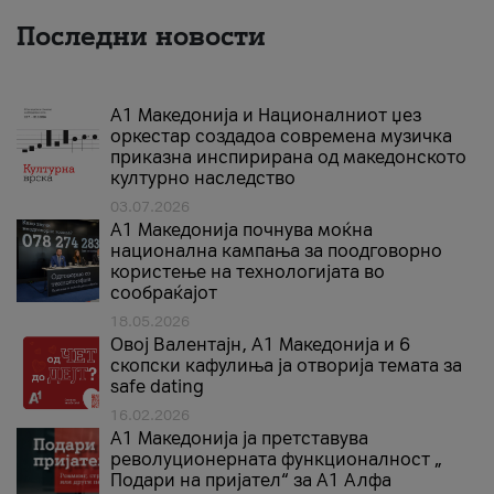
Последни новости
А1 Македонија и Националниот џез
оркестар создадоа современа музичка
приказна инспирирана од македонското
културно наследство
03.07.2026
A1 Македонија почнува моќна
национална кампања за поодговорно
користење на технологијата во
сообраќајот
18.05.2026
Овој Валентајн, A1 Македонија и 6
скопски кафулиња ја отворија темата за
safe dating
16.02.2026
А1 Македонија ја претставува
револуционерната функционалност „
Подари на пријател“ за А1 Алфа