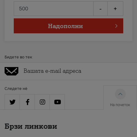
-
+
Надополни
Бидете во тек
Следете нè
На почеток
Брзи линкови