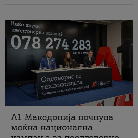
A1 Македонија почнува
моќна национална
кампања за поодговорно